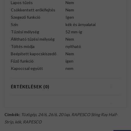
Lapos tűzés
Nem
Csökkentett erőkifejtés
Nem
Szegező funkció
Igen
Szín
kék és árnyalatai
Tűzési mélység
52 mm-ig
Állítható tűzési mélység
Nem
Töltés módja
nyitható
Beépített kapocskiszedő
Nem
Fűző funkció
igen
Kapoccsal együtt
nem
ÉRTÉKELÉSEK (0)
Címkék:
Tűzőgép
,
24/6
,
26/6
,
20 lap
,
RAPESCO Sting Ray Half-
Strip
,
kék
,
RAPESCO