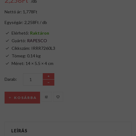
2,258Ft
/db
Nettó ár: 1,778Ft
Egységár: 2,258Ft / db
Elérhető:
Raktáron
Gyártó:
RAPESCO
Cikkszám: IRRR7260L3
Tömeg: 0.14 kg
Méret: 14 × 5.5 × 4 cm
Darab:
KOSÁRBA
LEÍRÁS