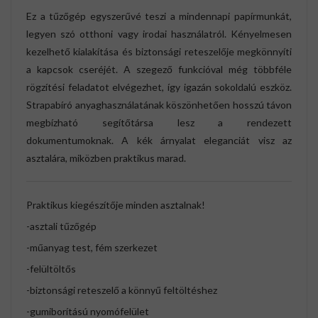
Ez a tűzőgép egyszerűvé teszi a mindennapi papírmunkát,
legyen szó otthoni vagy irodai használatról. Kényelmesen
kezelhető kialakítása és biztonsági reteszelője megkönnyíti
a kapcsok cseréjét. A szegező funkcióval még többféle
rögzítési feladatot elvégezhet, így igazán sokoldalú eszköz.
Strapabíró anyaghasználatának köszönhetően hosszú távon
megbízható segítőtársa lesz a rendezett
dokumentumoknak. A kék árnyalat eleganciát visz az
asztalára, miközben praktikus marad.
Praktikus kiegészítője minden asztalnak!
-asztali tűzőgép
-műanyag test, fém szerkezet
-felültöltős
-biztonsági reteszelő a könnyű feltöltéshez
-gumiborítású nyomófelület