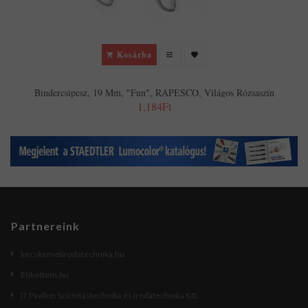
Kosárba
Bindercsipesz, 19 Mm, "Fun", RAPESCO, Világos Rózsaszín
1,184Ft
Partnereink
kecskemetirodatechnika.hu
Etikettem.hu
IT Pavilon Számítástechnika és Irodatechnika Kft.