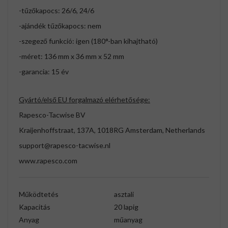
-tűzőkapocs: 26/6, 24/6
-ajándék tűzőkapocs: nem
-szegező funkció: igen (180°-ban kihajtható)
-méret: 136 mm x 36 mm x 52 mm
-garancia: 15 év
Gyártó/első EU forgalmazó elérhetősége:
Rapesco-Tacwise BV
Kraijenhoffstraat, 137A, 1018RG Amsterdam, Netherlands
support@rapesco-tacwise.nl
www.rapesco.com
Működtetés
asztali
Kapacitás
20 lapig
Anyag
műanyag