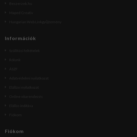
Beszerzek.hu
Maped Creativ
Hungarian Web Linkgyűjtemény
Információk
Szállítási feltételek
Rólunk
ÁSZF
Adatvédelmi nyilatkozat
Elállási nyilatkozat
Online vitarendezés
Elállás indítása
Fiókom
Fiókom