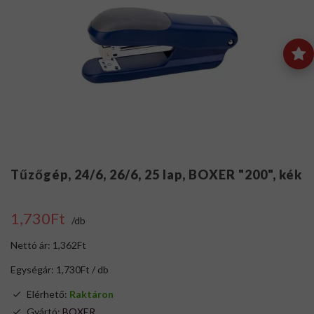
Tűzőgép, 24/6, 26/6, 25 lap, BOXER "200", kék
1,730Ft
/db
Nettó ár: 1,362Ft
Egységár: 1,730Ft / db
Elérhető:
Raktáron
Gyártó:
BOXER