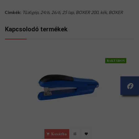
Címkék:
Tűzőgép
,
24/6
,
26/6
,
25 lap
,
BOXER 200
,
kék
,
BOXER
Kapcsolodó termékek
RAKTÁRON
Kosárba