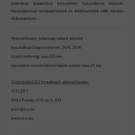
praktikus kialakítása kényelmes használatot biztosít.
Használatával rendezettebbé és átláthatóbbá válik minden
dokumentum.
fémszerkezet, műanyag takaró elemek
használható kapocsméret: 24/6, 26/6
tűzési mélység: max.50 mm
egyszerre összetűzhető lapok száma: max.25 lap
Gyártó/első EU forgalmazó elérhetősége:
ICO ZRT
2013 Pomáz, ICO út 5.; EU
post@ico.eu
www.ico.eu