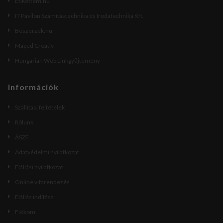
Etikettem.hu
IT Pavilon Számítástechnika és Irodatechnika Kft.
Beszerzek.hu
Maped Creativ
Hungarian Web Linkgyűjtemény
Információk
Szállítási feltételek
Rólunk
ÁSZF
Adatvédelmi nyilatkozat
Elállási nyilatkozat
Online vitarendezés
Elállás indítása
Fiókom