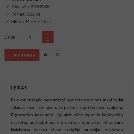
Cikkszám: BOX200K
Tömeg: 0.12 kg
Méret: 11 × 5 × 1.5 cm
Darab:
KOSÁRBA
LEÍRÁS
Ez a kék tűzőgép megbízható segítőtárs a mindennapi irodai
feladatokban, ahol gyors és pontos rögzítésre van szükség.
Egyszerűen kezelhető, így akár több lapot is könnyedén
összetűz anélkül, hogy erőfeszítést igényelne. Strapabíró
kialakítása hosszú távon szolgálja munkáját, miközben