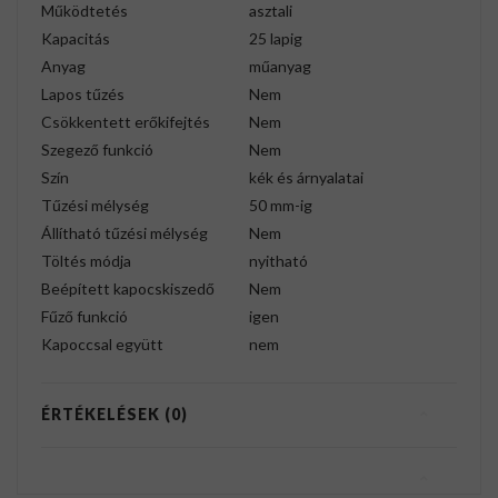
Működtetés
asztali
Kapacitás
25 lapig
Anyag
műanyag
Lapos tűzés
Nem
Csökkentett erőkifejtés
Nem
Szegező funkció
Nem
Szín
kék és árnyalatai
Tűzési mélység
50 mm-ig
Állítható tűzési mélység
Nem
Töltés módja
nyitható
Beépített kapocskiszedő
Nem
Fűző funkció
igen
Kapoccsal együtt
nem
ÉRTÉKELÉSEK (0)