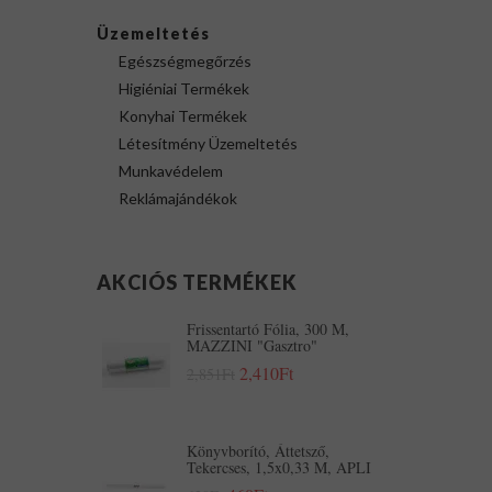
Üzemeltetés
Egészségmegőrzés
Higiéniai Termékek
Konyhai Termékek
Létesítmény Üzemeltetés
Munkavédelem
Reklámajándékok
AKCIÓS TERMÉKEK
Frissentartó Fólia, 300 M,
MAZZINI "Gasztro"
2,410Ft
2,851Ft
Könyvborító, Áttetsző,
Tekercses, 1,5x0,33 M, APLI