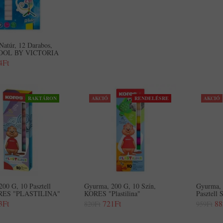
atúr, 12 Darabos,
COOL BY VICTORIA
4Ft
RAKTÁRON
AKCIÓ
RENDELÉSRE
AKCIÓ
00 G, 10 Pasztell
Gyurma, 200 G, 10 Szín,
Gyurma, 
ORES "PLASTILINA"
KORES "Plastilina"
Pasztell 
3Ft
721Ft
88
820Ft
959Ft