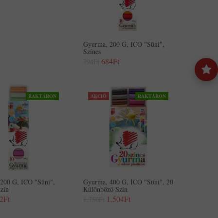
Gyurma, 200 G, ICO "Süni",
Színes
684Ft
794Ft
RAKTÁRON
AKCIÓ
RAKTÁRON
200 G, ICO "Süni",
Gyurma, 400 G, ICO "Süni", 20
Szín
Különböző Szín
2Ft
1,504Ft
1,750Ft