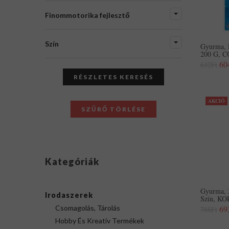
Finommotorika fejlesztő
Szín
Gyurma, N
200 G, 
60
632Ft
RÉSZLETES KERESÉS
AKCIÓ
SZŰRŐ TÖRLÉSE
Kategóriák
Gyurma, 2
Irodaszerek
Szín, K
Csomagolás, Tárolás
69
788Ft
Hobby És Kreatív Termékek