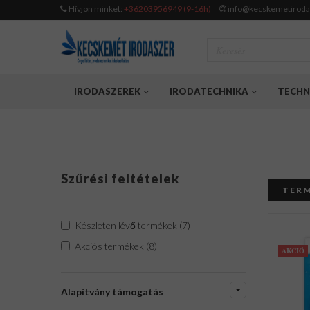
Hívjon minket:
+36203956949 (9-16h)
info@kecskemetiroda
IRODASZEREK
IRODATECHNIKA
TECHN
Szűrési feltételek
TERM
Készleten lévő termékek (7)
Akciós termékek (8)
AKCIÓ
Alapítvány támogatás