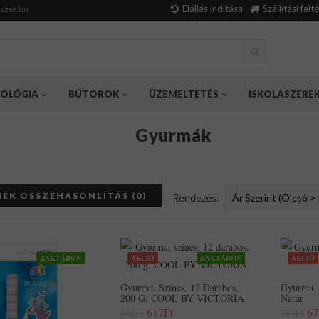
Elállás indítása
Szállítási felt
szer.hu
OLÓGIA
BÚTOROK
ÜZEMELTETÉS
ISKOLASZERE
Gyurmák
ÉK ÖSSZEHASONLÍTÁS (0)
Rendezés:
RAKTÁRON
AKCIÓ
RAKTÁRON
AKCIÓ
Gyurma, Színes, 12 Darabos,
Gyurma, 
200 G, COOL BY VICTORIA
Natúr
617Ft
67
646Ft
713Ft