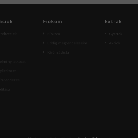
ációk
Fiókom
Extrák
i feltételek
Fiókom
Gyártók
Eddigi megrendeléseim
Akciók
Kívánságlista
lmi nyilatkozat
nyilatkozat
vitarendezés
ndítása