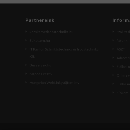
Partnereink
Inform
kecskemetirodatechnika.hu
Szállítás
Etikettem.hu
Rólunk
IT Pavilon Számítástechnika és Irodatechnika
ÁSZF
Kft.
Adatvéde
Beszerzek.hu
Elállási 
Maped Creativ
Online 
Hungarian Web Linkgyűjtemény
Elállás i
Fiókom