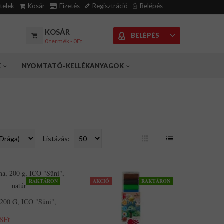
ételek
Kosár
Fizetés
Regisztráció
Belépés
KOSÁR
BELÉPÉS
0 termék - 0Ft
K
NYOMTATÓ-KELLÉKANYAGOK
Listázás:
RAKTÁRON
AKCIÓ
RAKTÁRON
200 G, ICO "Süni",
8Ft