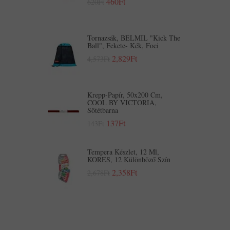
460Ft
620Ft
Tornazsák, BELMIL "Kick The
Ball", Fekete- Kék, Foci
2,829Ft
4,573Ft
Krepp-Papír, 50x200 Cm,
COOL BY VICTORIA,
Sötétbarna
137Ft
143Ft
Tempera Készlet, 12 Ml,
KORES, 12 Különböző Szín
2,358Ft
2,678Ft