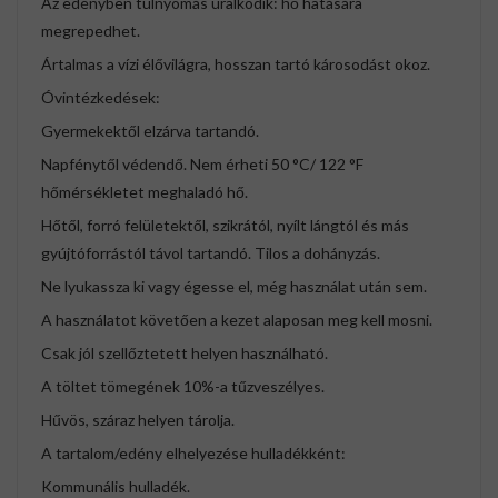
Az edényben túlnyomás uralkodik: hő hatására
megrepedhet.
Ártalmas a vízi élővilágra, hosszan tartó károsodást okoz.
Óvintézkedések:
Gyermekektől elzárva tartandó.
Napfénytől védendő. Nem érheti 50 °C/ 122 °F
hőmérsékletet meghaladó hő.
Hőtől, forró felületektől, szikrától, nyílt lángtól és más
gyújtóforrástól távol tartandó. Tilos a dohányzás.
Ne lyukassza ki vagy égesse el, még használat után sem.
A használatot követően a kezet alaposan meg kell mosni.
Csak jól szellőztetett helyen használható.
A töltet tömegének 10%-a tűzveszélyes.
Hűvös, száraz helyen tárolja.
A tartalom/edény elhelyezése hulladékként:
Kommunális hulladék.