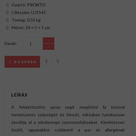
Gyártó:
PRONTO
Cikkszám: UJ1545
Tömeg: 0.32 kg
Méret: 24 × 5 × 5 cm
Darab:
KOSÁRBA
LEÍRÁS
A felülettisztító spray segít megőrizni fa bútorai
természetes szépségét és fényét, miközben hatékonyan
távolítja el a mindennapi szennyeződéseket. Kíméletesen
tisztít, ugyanakkor csökkenti a por és allergének