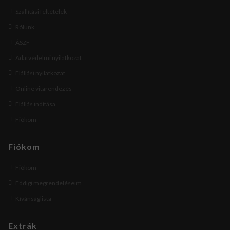
Szállítási feltételek
Rólunk
ÁSZF
Adatvédelmi nyilatkozat
Elállási nyilatkozat
Online vitarendezés
Elállás indítása
Fiókom
Fiókom
Fiókom
Eddigi megrendeléseim
Kívánságlista
Extrák