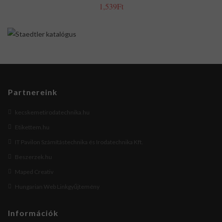
1,539Ft
Partnereink
kecskemetirodatechnika.hu
Etikettem.hu
IT Pavilon Számítástechnika és Irodatechnika Kft.
Beszerzek.hu
Maped Creativ
Hungarian Web Linkgyűjtemény
Információk