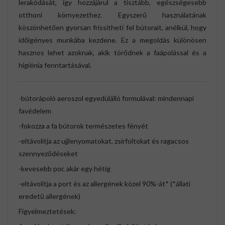
lerakódását, így hozzájárul a tisztább, egészségesebb
otthoni környezethez. Egyszerű használatának
köszönhetően gyorsan frissítheti fel bútorait, anélkül, hogy
időigényes munkába kezdene. Ez a megoldás különösen
hasznos lehet azoknak, akik törődnek a faápolással és a
higiénia fenntartásával.
-bútorápoló aeroszol egyedülálló formulával: mindennapi
favédelem
-fokozza a fa bútorok természetes fényét
-eltávolítja az ujjlenyomatokat, zsírfoltokat és ragacsos
szennyeződéseket
-kevesebb por, akár egy hétig
-eltávolítja a port és az allergének közel 90%-át* (*állati
eredetű allergének)
Figyelmeztetések: