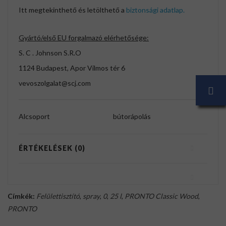
Itt megtekinthető és letölthető a
biztonsági adatlap.
Gyártó/első EU forgalmazó elérhetősége:
S. C . Johnson S.R.O
1124 Budapest, Apor Vilmos tér 6
vevoszolgalat@scj.com
Alcsoport
bútorápolás
ÉRTÉKELÉSEK (0)
Címkék:
Felülettisztító
,
spray
,
0
,
25 l
,
PRONTO Classic Wood
,
PRONTO