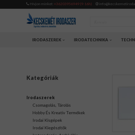
Hívjon minket:
+36203956949 (9-16h)
info@kecskemetiroda
IRODASZEREK
IRODATECHNIKA
TECHN
Kategóriák
Irodaszerek
Csomagolás, Tárolás
Hobby És Kreatív Termékek
Irodai Kisgépek
Irodai Kiegészítők