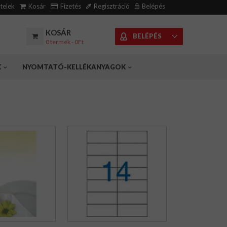
ételek
Kosár
Fizetés
Regisztráció
Belépés
KOSÁR
BELÉPÉS
0 termék - 0Ft
K
NYOMTATÓ-KELLÉKANYAGOK