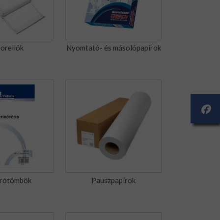
orellók
Nyomtató- és másolópapírok
írótömbök
Pauszpapírok