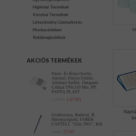
Higiéniai Termékek
Konyhai Termékek
Létesítmény Üzemeltetés
H
Munkavédelem
Reklámajándékok
AKCIÓS TERMÉKEK
Füzet- És Könyvborító,
Áttetsző, Fényes Felület,
Állítható Széllel, Öntapadó
Csíkkal 550x310 Mm, PP,
PANTA PLAST
1,073Ft
1,277Ft
Naptá
Grafitceruza, Radírral, B,
b
Háromszögletű, FABER-
CASTELL "Grip 2001", Kék
221Ft
306Ft