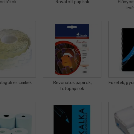
orítékok
Rovatolt papírok
Előnyom
levé
alagok és címkék
Bevonatos papírok,
Füzetek, gy
fotópapírok