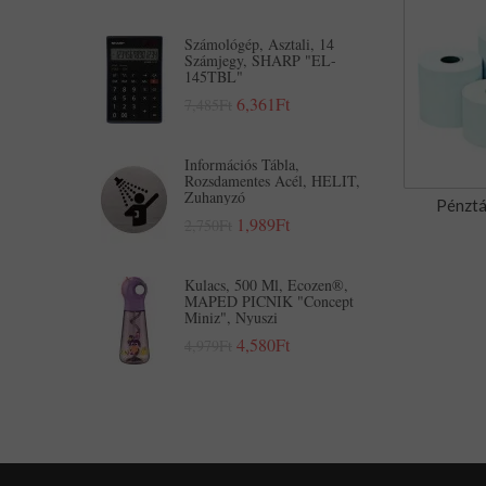
Számológép, Asztali, 14
Számjegy, SHARP "EL-
145TBL"
6,361Ft
7,485Ft
Információs Tábla,
Rozsdamentes Acél, HELIT,
Zuhanyzó
Pénztá
1,989Ft
2,750Ft
Kulacs, 500 Ml, Ecozen®,
MAPED PICNIK "Concept
Miniz", Nyuszi
4,580Ft
4,979Ft