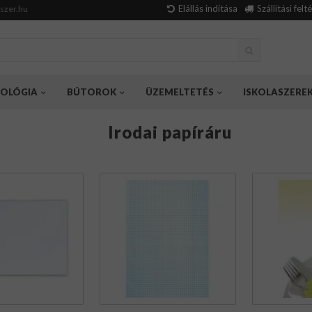
Elállás indítása
Szállítási felt
szer.hu
OLÓGIA
BÚTOROK
ÜZEMELTETÉS
ISKOLASZERE
Irodai papíráru