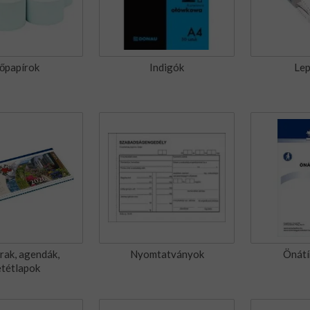
őpapírok
Indigók
Lep
rak, agendák,
Nyomtatványok
Önát
etétlapok