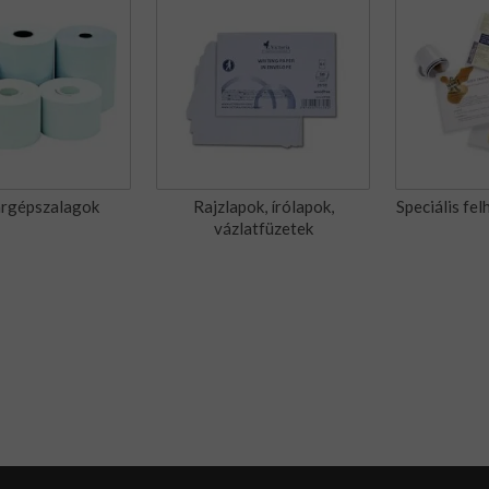
rgépszalagok
Rajzlapok, írólapok,
Speciális fe
vázlatfüzetek