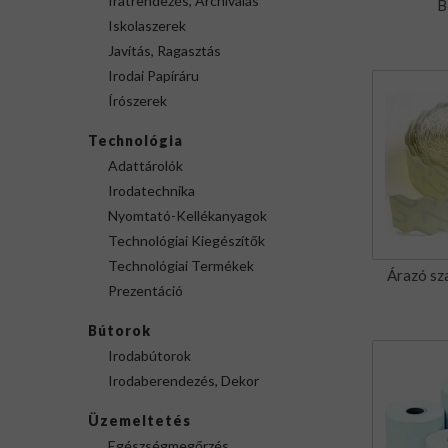
Iratrendezés, Archiválás
B
Iskolaszerek
Javítás, Ragasztás
Irodai Papíráru
Írószerek
Technológia
Adattárolók
Irodatechnika
Nyomtató-Kellékanyagok
Technológiai Kiegészítők
Technológiai Termékek
Árazó sz
Prezentáció
Bútorok
Irodabútorok
Irodaberendezés, Dekor
Üzemeltetés
Egészségmegőrzés