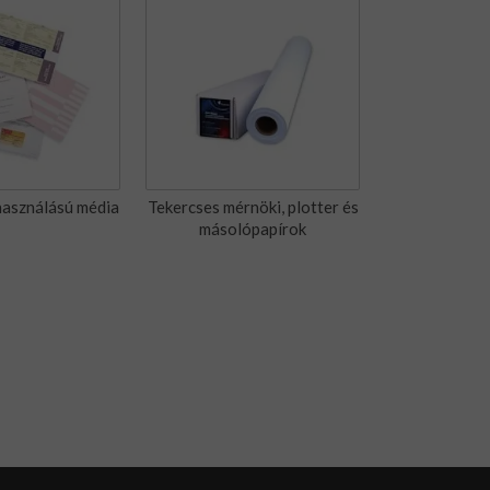
lhasználású média
Tekercses mérnöki, plotter és
másolópapírok