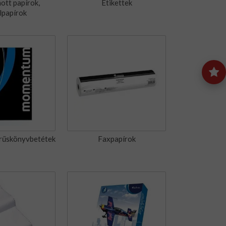
ott papírok,
Etikettek
lpapírok
űrűskönyvbetétek
Faxpapírok