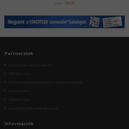
591Ft
620Ft
Partnereink
kecskemetirodatechnika.hu
Etikettem.hu
IT Pavilon Számítástechnika és Irodatechnika Kft.
Beszerzek.hu
Maped Creativ
Hungarian Web Linkgyűjtemény
Információk