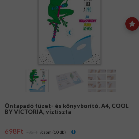
Öntapadó füzet- és könyvborító, A4, COOL
BY VICTORIA, víztiszta
698Ft
732Ft
/csom (10 db)