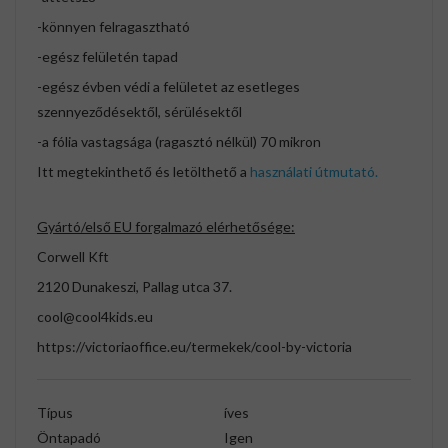
-könnyen felragasztható
-egész felületén tapad
-egész évben védi a felületet az esetleges
szennyeződésektől, sérülésektől
-a fólia vastagsága (ragasztó nélkül) 70 mikron
Itt megtekinthető és letölthető a
használati útmutató.
Gyártó/első EU forgalmazó elérhetősége:
Corwell Kft
2120 Dunakeszi, Pallag utca 37.
cool@cool4kids.eu
https://victoriaoffice.eu/termekek/cool-by-victoria
Típus
íves
Öntapadó
Igen