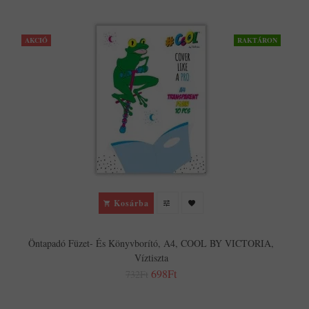
AKCIÓ
RAKTÁRON
Kosárba
Öntapadó Füzet- És Könyvborító, A4, COOL BY VICTORIA,
Víztiszta
698Ft
732Ft