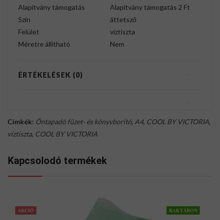
Alapítvány támogatás
Alapítvány támogatás 2 Ft
Szín
áttetsző
Felület
víztiszta
Méretre állítható
Nem
ÉRTÉKELÉSEK (0)
Címkék:
Öntapadó füzet- és könyvborító
,
A4
,
COOL BY VICTORIA
,
víztiszta
,
COOL BY VICTORIA
Kapcsolodó termékek
AKCIÓ
RAKTÁRON