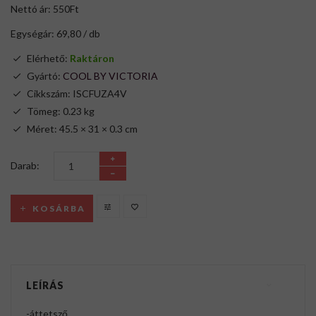
Nettó ár: 550Ft
Egységár: 69,80 / db
Elérhető:
Raktáron
Gyártó:
COOL BY VICTORIA
Cikkszám: ISCFUZA4V
Tömeg: 0.23 kg
Méret: 45.5 × 31 × 0.3 cm
Darab:
KOSÁRBA
LEÍRÁS
-áttetsző