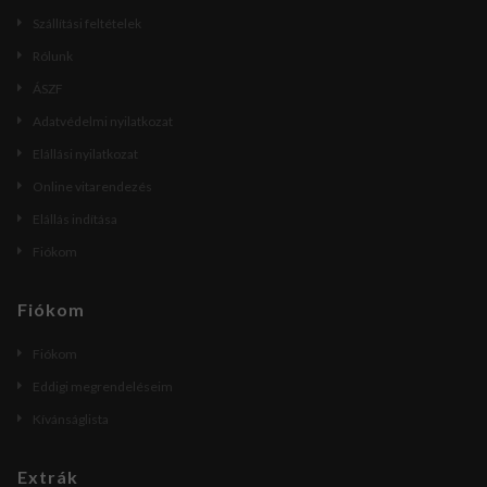
Szállítási feltételek
Rólunk
ÁSZF
Adatvédelmi nyilatkozat
Elállási nyilatkozat
Online vitarendezés
Elállás indítása
Fiókom
Fiókom
Fiókom
Eddigi megrendeléseim
Kívánságlista
Extrák