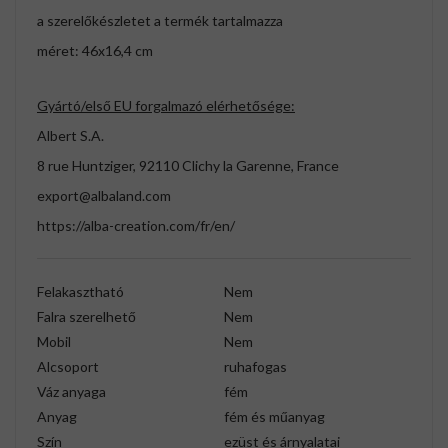
a szerelőkészletet a termék tartalmazza
méret: 46x16,4 cm
Gyártó/első EU forgalmazó elérhetősége:
Albert S.A.
8 rue Huntziger, 92110 Clichy la Garenne, France
export@albaland.com
https://alba-creation.com/fr/en/
Felakasztható
Nem
Falra szerelhető
Nem
Mobil
Nem
Alcsoport
ruhafogas
Váz anyaga
fém
Anyag
fém és műanyag
Szín
ezüst és árnyalatai