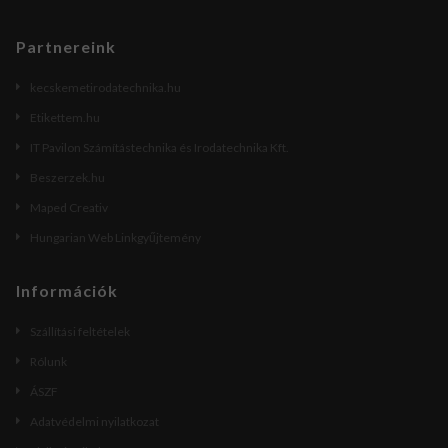
Partnereink
kecskemetirodatechnika.hu
Etikettem.hu
IT Pavilon Számítástechnika és Irodatechnika Kft.
Beszerzek.hu
Maped Creativ
Hungarian Web Linkgyűjtemény
Információk
Szállítási feltételek
Rólunk
ÁSZF
Adatvédelmi nyilatkozat