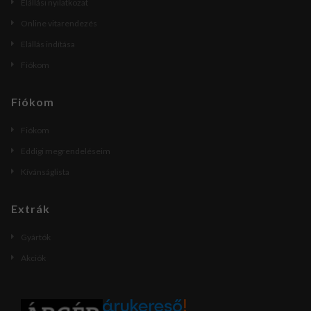
Elállási nyilatkozat
Online vitarendezés
Elállás indítása
Fiókom
Fiókom
Fiókom
Eddigi megrendeléseim
Kívánságlista
Extrák
Gyártók
Akciók