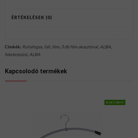
ÉRTÉKELÉSEK (0)
Címkék:
Ruhafogas
,
fali
,
fém
,
3 db fém akasztóval
,
ALBA
,
fekete/ezüst
,
ALBA
Kapcsolodó termékek
RAKTÁRON