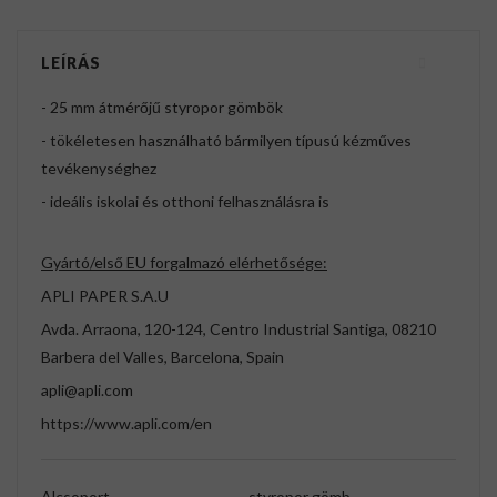
LEÍRÁS
- 25 mm átmérőjű styropor gömbök
- tökéletesen használható bármilyen típusú kézműves
tevékenységhez
- ideális iskolai és otthoni felhasználásra is
Gyártó/első EU forgalmazó elérhetősége:
APLI PAPER S.A.U
Avda. Arraona, 120-124, Centro Industrial Santiga, 08210
Barbera del Valles, Barcelona, Spain
apli@apli.com
https://www.apli.com/en
Alcsoport
styropor gömb