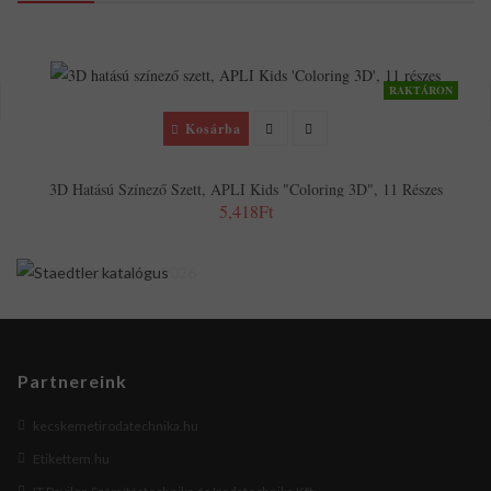
RAKTÁRON
Kosárba
3D Hatású Színező Szett, APLI Kids "Coloring 3D", 11 Részes
5,418Ft
Partnereink
kecskemetirodatechnika.hu
Etikettem.hu