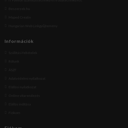
IT Pavilon Számítástechnika és Irodatechnika Kft.
Beszerzek.hu
Maped Creativ
Hungarian Web Linkgyűjtemény
Információk
Szállítási feltételek
Rólunk
ÁSZF
Adatvédelmi nyilatkozat
Elállási nyilatkozat
Online vitarendezés
Elállás indítása
Fiókom
Fiókom