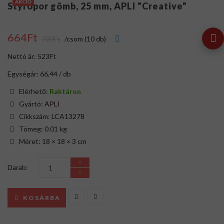
AKCIÓ
Styropor gömb, 25 mm, APLI "Creative"
664Ft
720Ft
/csom (10 db)
Nettó ár: 523Ft
Egységár: 66,44 / db
Elérhető:
Raktáron
Gyártó:
APLI
Cikkszám: LCA13278
Tömeg: 0.01 kg
Méret: 18 × 18 × 3 cm
Darab:
KOSÁRBA