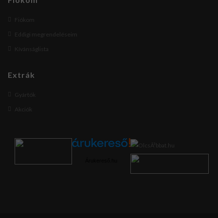
Fiókom
Eddigi megrendeléseim
Kívánságlista
Extrák
Gyártók
Akciók
Árukereső.hu