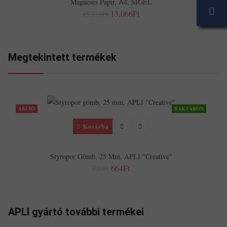
Mágneses Papír, A4, SIGEL
13,066Ft
15,018Ft
Megtekintett termékek
AKCIÓ
RAKTÁRON
Kosárba
Styropor Gömb, 25 Mm, APLI "Creative"
664Ft
720Ft
APLI gyártó további termékei