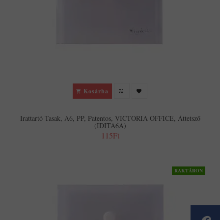
Kosárba
Irattartó Tasak, A6, PP, Patentos, VICTORIA OFFICE, Áttetsző
(IDITA6A)
115Ft
RAKTÁRON