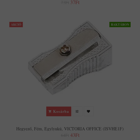
37Ft
73Ft
AKCIÓ
RAKTÁRON
Kosárba
Hegyező, Fém, Egylyukú, VICTORIA OFFICE (ISVHE1F)
43Ft
64Ft