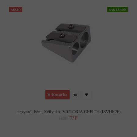
AKCIÓ
RAKTÁRON
Kosárba
Hegyező, Fém, Kétlyukú, VICTORIA OFFICE (ISVHE2F)
73Ft
115Ft