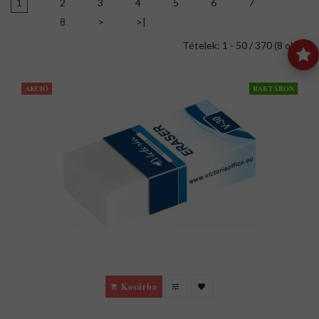
1
2
3
4
5
6
7
8
>
>|
Tételek: 1 - 50 / 370 (8 oldal)
AKCIÓ
RAKTÁRON
Kosárba