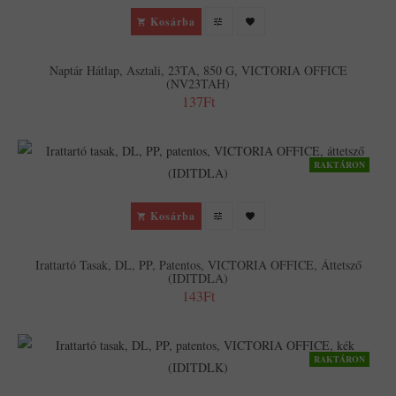
Kosárba
Naptár Hátlap, Asztali, 23TA, 850 G, VICTORIA OFFICE
(NV23TAH)
137Ft
RAKTÁRON
Kosárba
Irattartó Tasak, DL, PP, Patentos, VICTORIA OFFICE, Áttetsző
(IDITDLA)
143Ft
RAKTÁRON