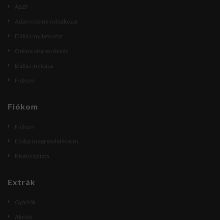
ÁSZF
Adatvédelmi nyilatkozat
Elállási nyilatkozat
Online vitarendezés
Elállás indítása
Fiókom
Fiókom
Fiókom
Eddigi megrendeléseim
Kívánságlista
Extrák
Gyártók
Akciók