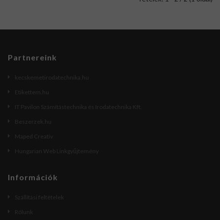
Partnereink
kecskemetirodatechnika.hu
Etikettem.hu
IT Pavilon Számítástechnika és Irodatechnika Kft.
Beszerzek.hu
Maped Creativ
Hungarian Web Linkgyűjtemény
Információk
Szállítási feltételek
Rólunk