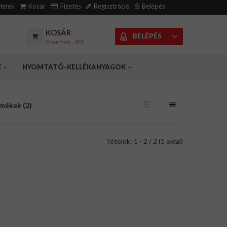
ételek
Kosár
Fizetés
Regisztráció
Belépés
KOSÁR
BELÉPÉS
0 termék - 0Ft
K
NYOMTATÓ-KELLÉKANYAGOK
rmékek (2)
Tételek: 1 - 2 / 2 (1 oldal)