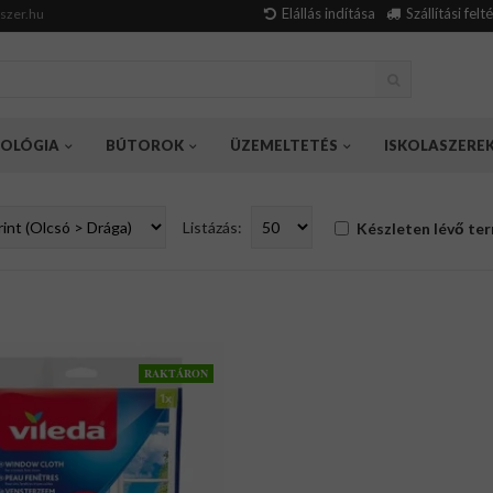
Elállás indítása
Szállítási felt
szer.hu
OLÓGIA
BÚTOROK
ÜZEMELTETÉS
ISKOLASZERE
Listázás:
Készleten lévő te
RAKTÁRON