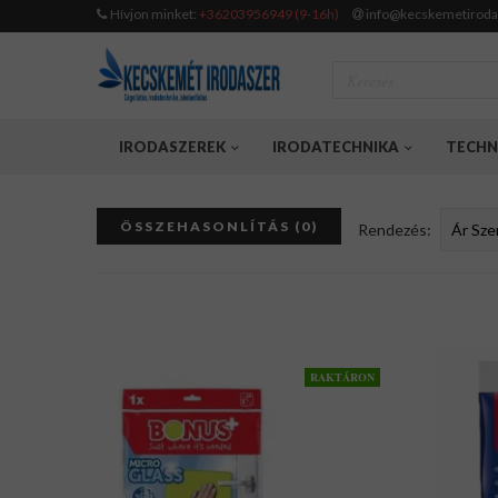
Hívjon minket:
+36203956949 (9-16h)
info@kecskemetiroda
IRODASZEREK
IRODATECHNIKA
TECHN
ÖSSZEHASONLÍTÁS (0)
Rendezés:
RAKTÁRON