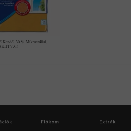
ő Kendő, 30 % Mikroszállal,
(KHTV31)
ációk
Fiókom
Extrák