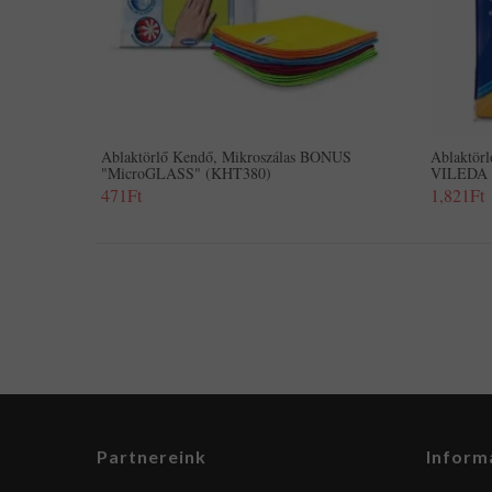
Ablaktörlő Kendő, Mikroszálas BONUS
Ablaktörl
"MicroGLASS" (KHT380)
VILEDA 
471Ft
1,821Ft
Partnereink
Inform