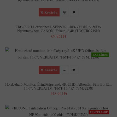
Kosárba
CRG-719H Lézertoner I-SENSYS LBP6300DN, 6650DN
Nyomtatókhoz, CANON, Fekete, 6,4k (TOCCRG719H)
69,851Ft
RAKTÁRON
Kosárba
Hordozható Monitor, Érintőképernyő, 4K UHD Felbontás, Fém Borítás,
15,6", VERBATIM "PMT-15-4K" (VM32238)
148,941Ft
RENDELÉSRE