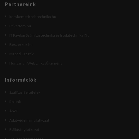
Partnereink
kecskemetirodatechnika.hu
Etikettem.hu
IT Pavilon Számítástechnika és Irodatechnika Kft.
Beszerzek.hu
Maped Creativ
Hungarian Web Linkgyűjtemény
Információk
Szállítási feltételek
Rólunk
ÁSZF
Adatvédelmi nyilatkozat
Elállási nyilatkozat
Online vitarendezés