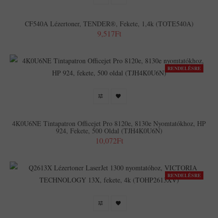
CF540A Lézertoner, TENDER®, Fekete, 1,4k (TOTE540A)
9,517Ft
RENDELÉSRE
4K0U6NE Tintapatron Officejet Pro 8120e, 8130e Nyomtatókhoz, HP
924, Fekete, 500 Oldal (TJH4K0U6N)
10,072Ft
RENDELÉSRE