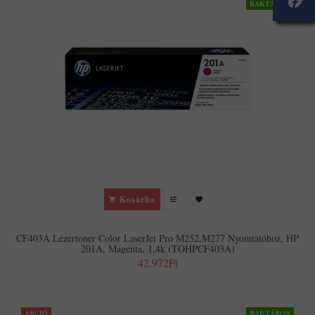
RAKTÁRON
Kosárba
CF403A Lézertoner Color LaserJet Pro M252,M277 Nyomtatóhoz, HP
201A, Magenta, 1,4k (TOHPCF403A)
42,972Ft
AKCIÓ
RAKTÁRON