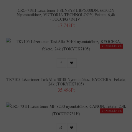
CRG-719H Lézertoner I-SENSYS LBP6300DN, 6650DN
Nyomtatókhoz, VICTORIA TECHNOLOGY, Fekete, 6,4k
(TOCCRG719HV)
17,748Ft
RENDELÉSRE
TK7105 Lézertoner TaskAlfa 3010i Nyomtatóhoz, KYOCERA, Fekete,
24k (TOKYTK7105)
35,496Ft
RENDELÉSRE