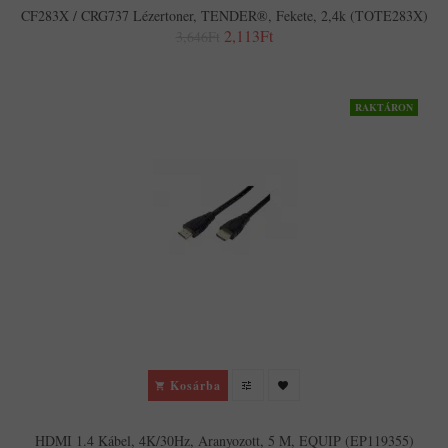
CF283X / CRG737 Lézertoner, TENDER®, Fekete, 2,4k (TOTE283X)
2,113Ft
3,646Ft
RAKTÁRON
Kosárba
HDMI 1.4 Kábel, 4K/30Hz, Aranyozott, 5 M, EQUIP (EP119355)