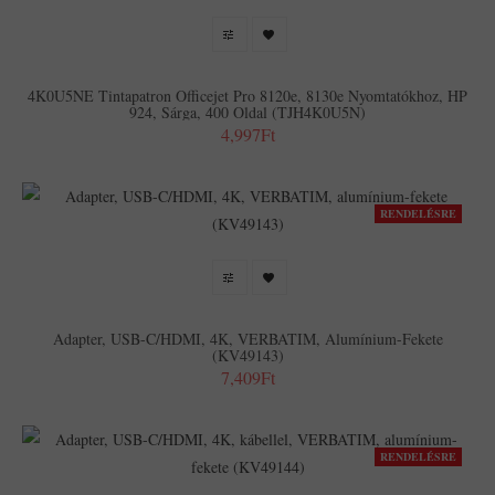
4K0U5NE Tintapatron Officejet Pro 8120e, 8130e Nyomtatókhoz, HP
924, Sárga, 400 Oldal (TJH4K0U5N)
4,997Ft
RENDELÉSRE
Adapter, USB-C/HDMI, 4K, VERBATIM, Alumínium-Fekete
(KV49143)
7,409Ft
RENDELÉSRE