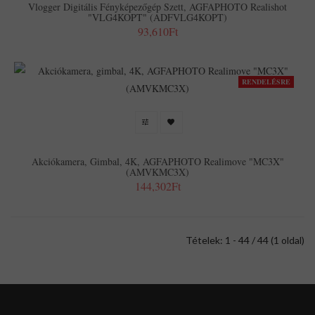
Vlogger Digitális Fényképezőgép Szett, AGFAPHOTO Realishot
"VLG4KOPT" (ADFVLG4KOPT)
93,610Ft
RENDELÉSRE
Akciókamera, Gimbal, 4K, AGFAPHOTO Realimove "MC3X"
(AMVKMC3X)
144,302Ft
Tételek: 1 - 44 / 44 (1 oldal)