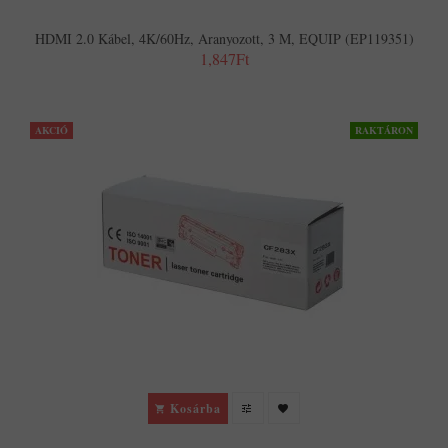
HDMI 2.0 Kábel, 4K/60Hz, Aranyozott, 3 M, EQUIP (EP119351)
1,847Ft
AKCIÓ
RAKTÁRON
Kosárba