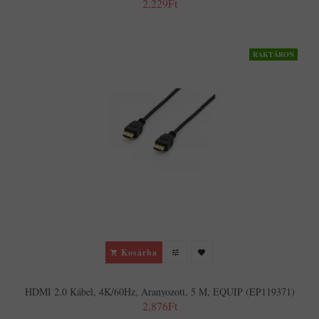
2,229Ft
RAKTÁRON
Kosárba
HDMI 2.0 Kábel, 4K/60Hz, Aranyozott, 5 M, EQUIP (EP119371)
2,876Ft