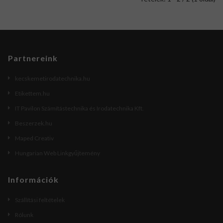
Partnereink
kecskemetirodatechnika.hu
Etikettem.hu
IT Pavilon Számítástechnika és Irodatechnika Kft.
Beszerzek.hu
Maped Creativ
Hungarian Web Linkgyűjtemény
Információk
Szállítási feltételek
Rólunk