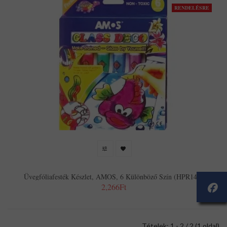
RENDELÉSRE
Üvegfóliafesték Készlet, AMOS, 6 Különböző Szín (HPR148)
2,266Ft
Tételek: 1 - 2 / 2 (1 oldal)