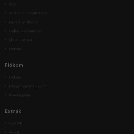
ÁSZF
Adatvédelmi nyilatkozat
Elállási nyilatkozat
Online vitarendezés
Elállás indítása
Fiókom
Fiókom
Fiókom
Eddigi megrendeléseim
Kívánságlista
Extrák
Gyártók
Akciók