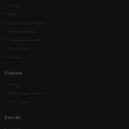
Rólunk
ÁSZF
Adatvédelmi nyilatkozat
Elállási nyilatkozat
Online vitarendezés
Elállás indítása
Fiókom
Fiókom
Fiókom
Eddigi megrendeléseim
Kívánságlista
Extrák
Gyártók