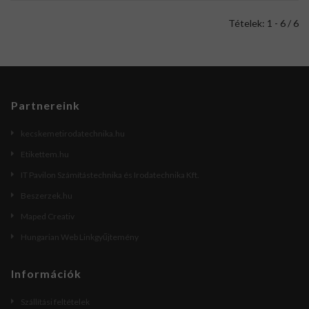
Tételek: 1 - 6 / 6
Partnereink
kecskemetirodatechnika.hu
Etikettem.hu
IT Pavilon Számítástechnika és Irodatechnika Kft.
Beszerzek.hu
Maped Creativ
Hungarian Web Linkgyűjtemény
Információk
Szállítási feltételek