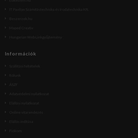
Etikettem.hu
IT Pavilon Számítástechnika és Irodatechnika Kft.
Beszerzek.hu
Maped Creativ
Hungarian Web Linkgyűjtemény
Információk
Szállítási feltételek
Rólunk
ÁSZF
Adatvédelmi nyilatkozat
Elállási nyilatkozat
Online vitarendezés
Elállás indítása
Fiókom