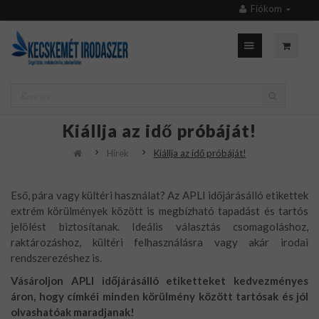
Fiókom
Kiállja az idő próbáját!
Hírek
Kiállja az idő próbáját!
Eső, pára vagy kültéri használat? Az APLI időjárásálló etikettek
extrém körülmények között is megbízható tapadást és tartós
jelölést biztosítanak. Ideális választás csomagoláshoz,
raktározáshoz, kültéri felhasználásra vagy akár irodai
rendszerezéshez is.
Vásároljon APLI időjárásálló etiketteket kedvezményes
áron, hogy címkéi minden körülmény között tartósak és jól
olvashatóak maradjanak!