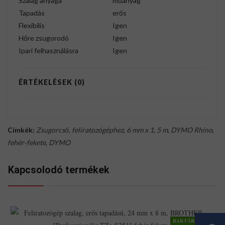
Szalag anyaga
műanyag
Tapadás
erős
Flexibilis
Igen
Hőre zsugorodó
Igen
Ipari felhasználásra
Igen
ÉRTÉKELÉSEK (0)
Címkék:
Zsugorcső
,
feliratozógéphez
,
6 mm x 1
,
5 m
,
DYMO Rhino
,
fehér-fekete
,
DYMO
Kapcsolodó termékek
RAKTÁRON