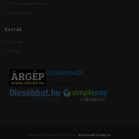
Eddigi megrendeléseim
Kívánságlista
Extrák
Gyártók
Akciók
Árukereső.hu
Minden jog fenttartva. Készíttette:
Kecskeméti Irodaszer