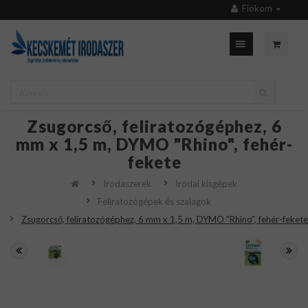
Fiókom
Zsugorcső, feliratozógéphez, 6
mm x 1,5 m, DYMO "Rhino", fehér-
fekete
Irodaszerek
Irodai kisgépek
Feliratozógépek és szalagok
Zsugorcső, feliratozógéphez, 6 mm x 1,5 m, DYMO "Rhino", fehér-fekete