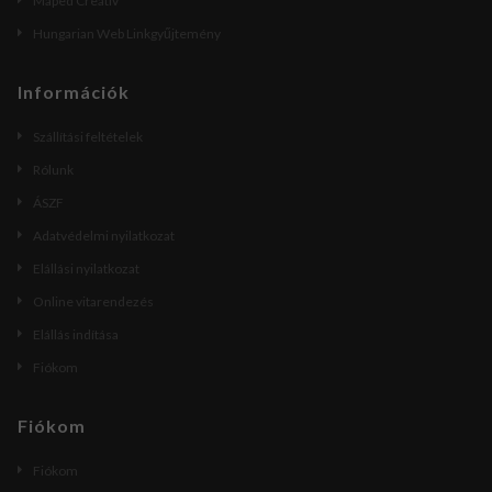
Maped Creativ
Hungarian Web Linkgyűjtemény
Információk
Szállítási feltételek
Rólunk
ÁSZF
Adatvédelmi nyilatkozat
Elállási nyilatkozat
Online vitarendezés
Elállás indítása
Fiókom
Fiókom
Fiókom