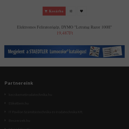
Kosárba
Elektromos Feliratozógép, DYMO "Letratag Razor 100H"
19,487Ft
Partnereink
kecskemetirodatechnika.hu
Etikettem.hu
IT Pavilon Számítástechnika és Irodatechnika Kft.
Beszerzek.hu