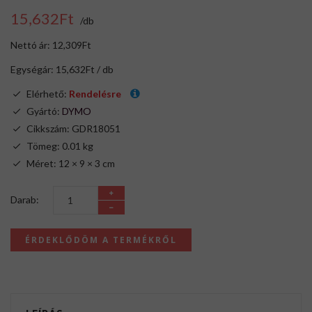
15,632Ft
/db
Nettó ár: 12,309Ft
Egységár: 15,632Ft / db
Elérhető:
Rendelésre
Gyártó:
DYMO
Cikkszám: GDR18051
Tömeg: 0.01 kg
Méret: 12 × 9 × 3 cm
Darab:
ÉRDEKLŐDÖM A TERMÉKRŐL