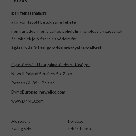
LEÍRÁS
ipari felhasználásra,
a kinyomtatott betűk színe fekete
nem ragadós, mégis tartós poliolefin megoldás a vezetékek
és kábelek jelölésére és védelmére
égésálló és 3:1 zsugorodási aránnyal rendelkezik
Gyártó/első EU forgalmazó elérhetősége:
Newell Poland Services Sp. Z.o.o.
Poznan 61-894, Poland
DymoEurope@newellco.com
www.DYMO.com
Alcsoport
hordozó
Szalag színe
fehér-fekete