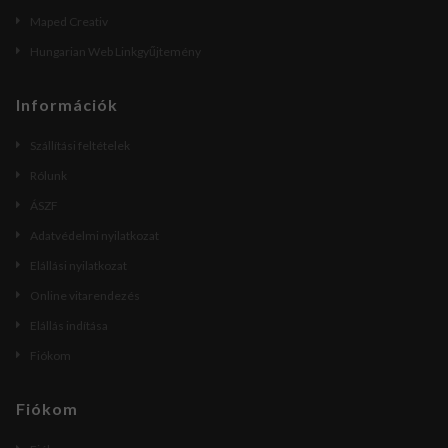
Maped Creativ
Hungarian Web Linkgyűjtemény
Információk
Szállítási feltételek
Rólunk
ÁSZF
Adatvédelmi nyilatkozat
Elállási nyilatkozat
Online vitarendezés
Elállás indítása
Fiókom
Fiókom