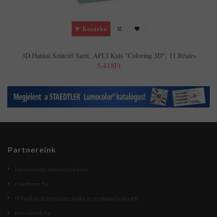
Kosárba
3D Hatású Színező Szett, APLI Kids "Coloring 3D", 11 Részes
5,418Ft
Partnereink
kecskemetirodatechnika.hu
Etikettem.hu
IT Pavilon Számítástechnika és Irodatechnika Kft.
Beszerzek.hu