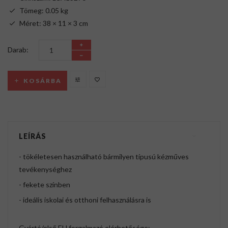
Tömeg: 0.05 kg
Méret: 38 × 11 × 3 cm
Darab:
KOSÁRBA
LEÍRÁS
- tökéletesen használható bármilyen típusú kézműves
tevékenységhez
- fekete színben
- ideális iskolai és otthoni felhasználásra is
Gyártó/első EU forgalmazó elérhetősége: