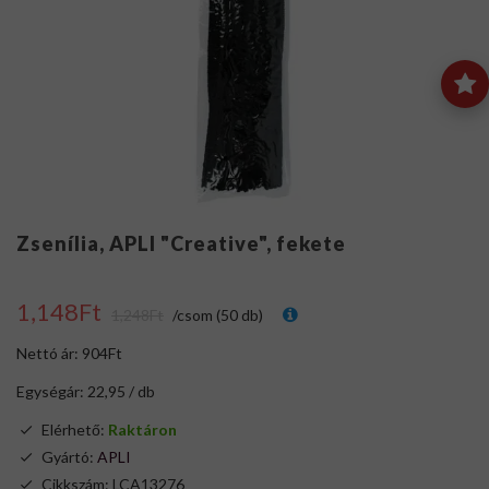
Zsenília, APLI "Creative", fekete
1,148Ft
1,248Ft
/csom (50 db)
Nettó ár: 904Ft
Egységár: 22,95 / db
Elérhető:
Raktáron
Gyártó:
APLI
Cikkszám: LCA13276