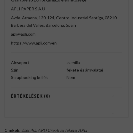
APLI PAPER S.A.U
Avda. Arraona, 120-124, Centro Industrial Santiga, 08210
Barbera del Valles, Barcelona, Spain
apli@apli.com
https://www.apli.com/en
Alcsoport
zsenília
Szín
fekete és árnyalatai
Scrapbooking kellék
Nem
ÉRTÉKELÉSEK (0)
Címkék:
Zsenília
,
APLI Creative
,
fekete
,
APLI