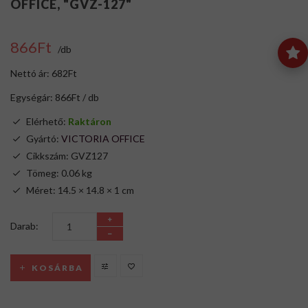
OFFICE, "GVZ-127"
866Ft
/db
Nettó ár: 682Ft
Egységár: 866Ft / db
Elérhető:
Raktáron
Gyártó:
VICTORIA OFFICE
Cikkszám: GVZ127
Tömeg: 0.06 kg
Méret: 14.5 × 14.8 × 1 cm
Darab:
KOSÁRBA