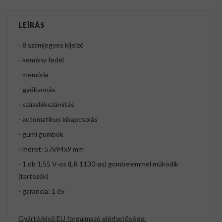
LEÍRÁS
- 8 számjegyes kijelző
- kemény fedél
- memória
- gyökvonás
- százalékszámítás
- automatikus kikapcsolás
- gumi gombok
- méret: 57x94x9 mm
- 1 db 1,55 V-os (LR 1130-as) gombelemmel működik
(tartozék)
- garancia: 1 év
Gyártó/első EU forgalmazó elérhetősége: