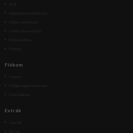
ÁSZF
Adatvédelmi nyilatkozat
Elállási nyilatkozat
Online vitarendezés
Elállás indítása
Fiókom
Fiókom
Fiókom
Eddigi megrendeléseim
Kívánságlista
Extrák
Gyártók
Akciók