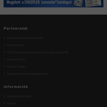
Partnereink
kecskemetirodatechnika.hu
Etikettem.hu
IT Pavilon Számítástechnika és Irodatechnika Kft.
Beszerzek.hu
Maped Creativ
Hungarian Web Linkgyűjtemény
Információk
Szállítási feltételek
Rólunk