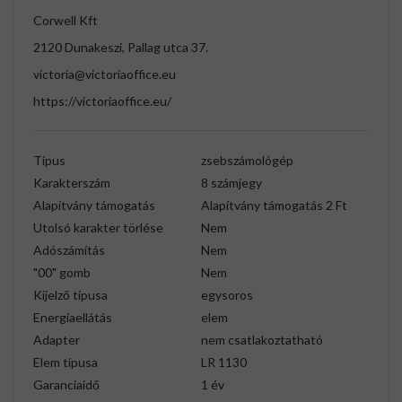
Corwell Kft
2120 Dunakeszi, Pallag utca 37.
victoria@victoriaoffice.eu
https://victoriaoffice.eu/
Típus
zsebszámológép
Karakterszám
8 számjegy
Alapítvány támogatás
Alapítvány támogatás 2 Ft
Utolsó karakter törlése
Nem
Adószámítás
Nem
"00" gomb
Nem
Kijelző típusa
egysoros
Energiaellátás
elem
Adapter
nem csatlakoztatható
Elem típusa
LR 1130
Garanciaidő
1 év