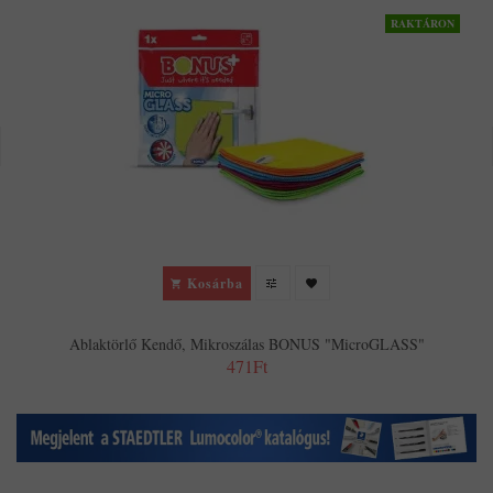
RAKTÁRON
Kosárba
Ablaktörlő Kendő, Mikroszálas BONUS "MicroGLASS"
471Ft