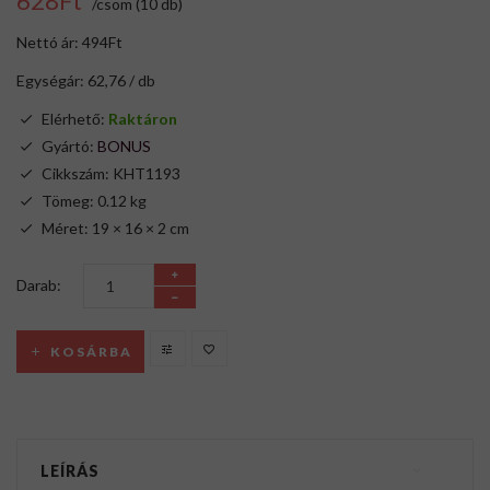
628Ft
/csom (10 db)
Nettó ár: 494Ft
Egységár: 62,76 / db
Elérhető:
Raktáron
Gyártó:
BONUS
Cikkszám: KHT1193
Tömeg: 0.12 kg
Méret: 19 × 16 × 2 cm
Darab:
KOSÁRBA
LEÍRÁS