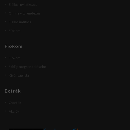
Elállási nyilatkozat
Online vitarendezés
Elállás indítása
Fiókom
Fiókom
Fiókom
Eddigi megrendeléseim
Kívánságlista
Extrák
Gyártók
Akciók