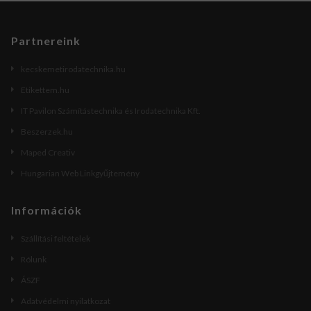
Partnereink
kecskemetirodatechnika.hu
Etikettem.hu
IT Pavilon Számítástechnika és Irodatechnika Kft.
Beszerzek.hu
Maped Creativ
Hungarian Web Linkgyűjtemény
Információk
Szállítási feltételek
Rólunk
ÁSZF
Adatvédelmi nyilatkozat