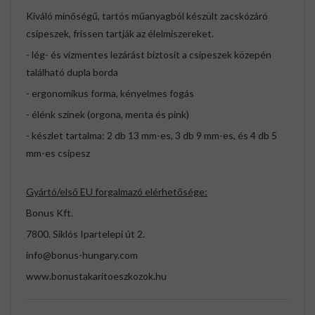
Kiváló minőségű, tartós műanyagból készült zacskózáró
csipeszek, frissen tartják az élelmiszereket.
- lég- és vízmentes lezárást biztosít a csipeszek közepén
található dupla borda
- ergonomikus forma, kényelmes fogás
- élénk színek (orgona, menta és pink)
- készlet tartalma: 2 db 13 mm-es, 3 db 9 mm-es, és 4 db 5
mm-es csipesz
Gyártó/első EU forgalmazó elérhetősége:
Bonus Kft.
7800. Siklós Ipartelepi út 2.
info@bonus-hungary.com
www.bonustakaritoeszkozok.hu