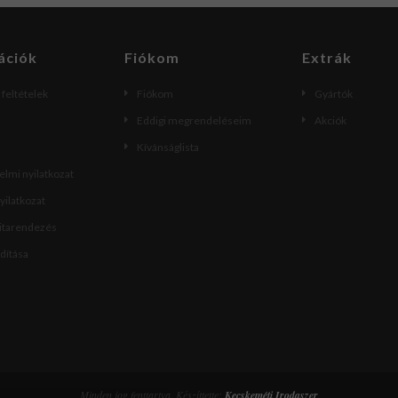
ációk
Fiókom
Extrák
i feltételek
Fiókom
Gyártók
Eddigi megrendeléseim
Akciók
Kívánságlista
lmi nyilatkozat
nyilatkozat
vitarendezés
ndítása
Minden jog fenttartva. Készíttette:
Kecskeméti Irodaszer