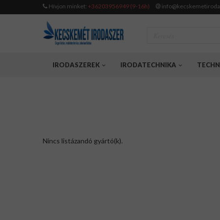
Hívjon minket:
+36203956949 (9-16h)
info@kecskemetiroda
IRODASZEREK
IRODATECHNIKA
TECHN
Nincs listázandó gyártó(k).