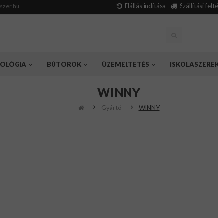
Elállás indítása
Szállítási felt
szer.hu
OLÓGIA
BÚTOROK
ÜZEMELTETÉS
ISKOLASZERE
WINNY
Gyártó
WINNY