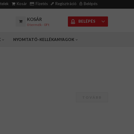
ételek
Kosár
Fizetés
Regisztráció
Belépés
KOSÁR
BELÉPÉS
0 termék - 0Ft
K
NYOMTATÓ-KELLÉKANYAGOK
TOVÁBB