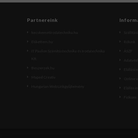
Partnereink
Inform
kecskemetirodatechnika.hu
Szállítás
Etikettem.hu
Rólunk
IT Pavilon Számítástechnika és Irodatechnika
ÁSZF
Kft.
Adatvéde
Beszerzek.hu
Elállási 
Maped Creativ
Online 
Hungarian Web Linkgyűjtemény
Elállás i
Fiókom