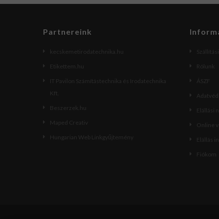
Partnereink
Inform
kecskemetirodatechnika.hu
Szállítás
Etikettem.hu
Rólunk
IT Pavilon Számítástechnika és Irodatechnika
ÁSZF
Kft.
Adatvéde
Beszerzek.hu
Elállási 
Maped Creativ
Online 
Hungarian Web Linkgyűjtemény
Elállás i
Fiókom