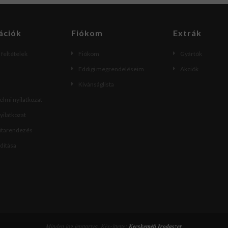
ációk
Fiókom
Extrák
i feltételek
Fiókom
Gyártók
Eddigi megrendeléseim
Akciók
Kívánságlista
lmi nyilatkozat
nyilatkozat
vitarendezés
ndítása
Minden jog fenttartva. Készíttette:
Kecskeméti Irodaszer