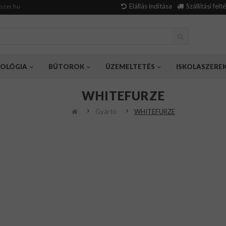
Elállás indítása
Szállítási felt
szer.hu
OLÓGIA
BÚTOROK
ÜZEMELTETÉS
ISKOLASZERE
WHITEFURZE
Gyártó
WHITEFURZE