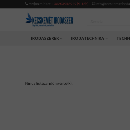
Hívjon minket:
+36203956949 (9-16h)
info@kecskemetiroda
IRODASZEREK
IRODATECHNIKA
TECHN
Nincs listázandó gyártó(k).