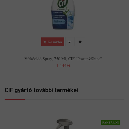
Kosárba
Vízkőoldó Spray, 750 Ml, CIF "Power&Shine"
1,444Ft
CIF gyártó további termékei
RAKTÁRON