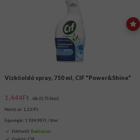
Vízkőoldó spray, 750 ml, CIF "Power&Shine"
1,444Ft
/db (0.75 liter)
Nettó ár: 1,137Ft
Egységár: 1 924,98 Ft / liter
Elérhető:
Raktáron
Gyártó:
CIF