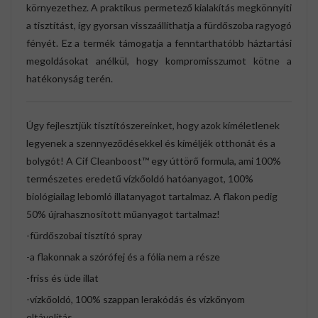
környezethez. A praktikus permetező kialakítás megkönnyíti
a tisztítást, így gyorsan visszaállíthatja a fürdőszoba ragyogó
fényét. Ez a termék támogatja a fenntarthatóbb háztartási
megoldásokat anélkül, hogy kompromisszumot kötne a
hatékonyság terén.
Úgy fejlesztjük tisztítószereinket, hogy azok kíméletlenek
legyenek a szennyeződésekkel és kíméljék otthonát és a
bolygót! A Cif Cleanboost™ egy úttörő formula, ami 100%
természetes eredetű vízkőoldó hatóanyagot, 100%
biológiailag lebomló illatanyagot tartalmaz. A flakon pedig
50% újrahasznosított műanyagot tartalmaz!
-fürdőszobai tisztító spray
-a flakonnak a szórófej és a fólia nem a része
-friss és üde illat
-vízkőoldó, 100% szappan lerakódás és vízkőnyom
eltávolítás