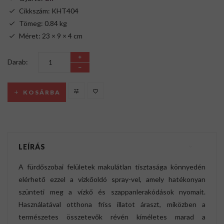
Cikkszám: KHT404
Tömeg: 0.84 kg
Méret: 23 × 9 × 4 cm
Darab:
KOSÁRBA
LEÍRÁS
A fürdőszobai felületek makulátlan tisztasága könnyedén
elérhető ezzel a vízkőoldó spray-vel, amely hatékonyan
szünteti meg a vízkő és szappanlerakódások nyomait.
Használatával otthona friss illatot áraszt, miközben a
természetes összetevők révén kíméletes marad a