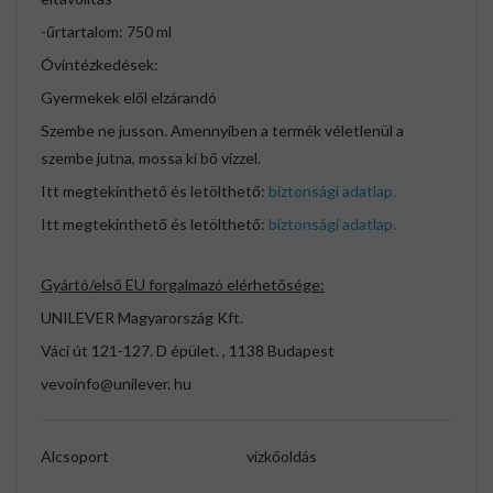
-űrtartalom: 750 ml
Óvintézkedések:
Gyermekek elől elzárandó
Szembe ne jusson. Amennyiben a termék véletlenül a
szembe jutna, mossa ki bő vízzel.
Itt megtekinthető és letölthető:
biztonsági adatlap.
Itt megtekinthető és letölthető:
biztonsági adatlap.
Gyártó/első EU forgalmazó elérhetősége:
UNILEVER Magyarország Kft.
Váci út 121-127. D épület. , 1138 Budapest
vevoinfo@unilever. hu
Alcsoport
vízkőoldás