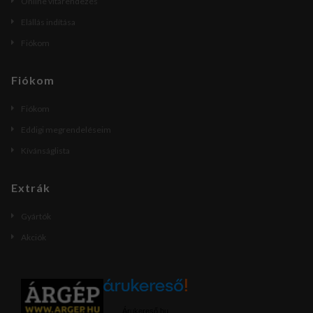
Online vitarendezés
Elállás indítása
Fiókom
Fiókom
Fiókom
Eddigi megrendeléseim
Kívánságlista
Extrák
Gyártók
Akciók
Árukereső.hu