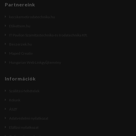
Partnereink
kecskemetirodatechnika.hu
Etikettem.hu
IT Pavilon Számítástechnika és Irodatechnika Kft.
Beszerzek.hu
Maped Creativ
Hungarian Web Linkgyűjtemény
Információk
Szállítási feltételek
Rólunk
ÁSZF
Adatvédelmi nyilatkozat
Elállási nyilatkozat