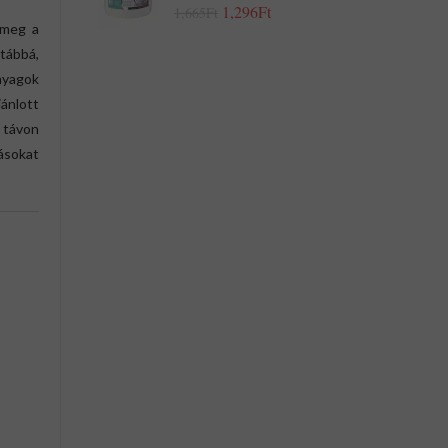
1,296Ft
1,665Ft
 meg a
tábbá,
nyagok
jánlott
 távon
rásokat