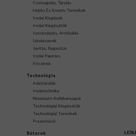
Csomagolás, Tárolás
Hobby És Kreatív Termékek
Irodai Kisgépek
Irodai Kiegészítők
Iratrendezés, Archiválás
Iskolaszerek
Javítás, Ragasztás
Irodai Papíráru
Írószerek
Technológia
Adattárolók
Irodatechnika
Nyomtató-Kellékanyagok
Technológiai Kiegészítők
Technológiai Termékek
Prezentáció
LEÍR
Bútorok