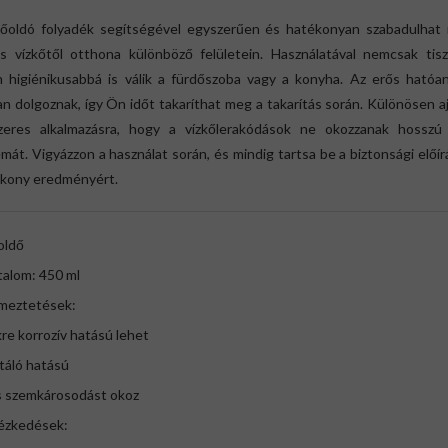
kőoldó folyadék segítségével egyszerűen és hatékonyan szabadulhat
s vízkőtől otthona különböző felületein. Használatával nemcsak tisz
 higiénikusabbá is válik a fürdőszoba vagy a konyha. Az erős hatóa
n dolgoznak, így Ön időt takaríthat meg a takarítás során. Különösen a
zeres alkalmazásra, hogy a vízkőlerakódások ne okozzanak hosszú
mát. Vigyázzon a használat során, és mindig tartsa be a biztonsági előí
ékony eredményért.
oldő
talom: 450 ml
lmeztetések:
e korrozív hatású lehet
itáló hatású
s szemkárosodást okoz
ézkedések: