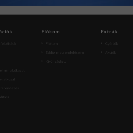
ációk
Fiókom
Extrák
i feltételek
Fiókom
Gyártók
Eddigi megrendeléseim
Akciók
Kívánságlista
lmi nyilatkozat
nyilatkozat
vitarendezés
ndítása