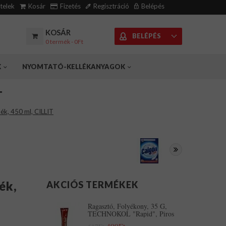
ételek
Kosár
Fizetés
Regisztráció
Belépés
KOSÁR
BELÉPÉS
0 termék - 0Ft
K
NYOMTATÓ-KELLÉKANYAGOK
T
ék, 450 ml, CILLIT
ék,
AKCIÓS TERMÉKEK
Ragasztó, Folyékony, 35 G,
TECHNOKOL "Rapid", Piros