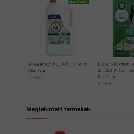
RAKTÁRON
Mosogatószer, 5 L, JAR, "Sensitive"
Illatosító Készülék,
Aloe Vera
Ml, AIR WICK "Fresh
És Jázmin
7,329Ft
4,243Ft
Megtekintett termékek