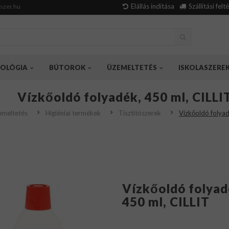
Elállás indítása
Szállítási felt
szer.hu
OLÓGIA
BÚTOROK
ÜZEMELTETÉS
ISKOLASZERE
Vízkőoldó folyadék, 450 ml, CILLI
emeltetés
Higiéniai termékek
Tisztítószerek
Vízkőoldó folyad
Vízkőoldó folyad
450 ml, CILLIT