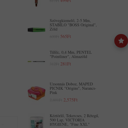
499Ft
617Ft
Szövegkiemelő, 2-5 Mm,
STABILO "BOSS Original",
Zöld
565Ft
600Ft
Tűfilc, 0,4 Mm, PENTEL
"Pointliner", Almazöld
281Ft
312Ft
Uzsonnás Doboz, MAPED
PICNIK "Origins", Narancs-
Pink
2,575Ft
2,801Ft
Kéztörlő, Tekercses, 2 Rétegű,
500 Lap, VICTORIA
HYGIENE, "Fine XXL"