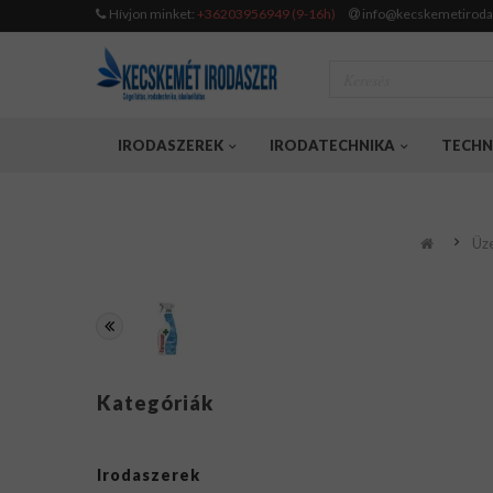
Hívjon minket:
+36203956949 (9-16h)
info@kecskemetiroda
IRODASZEREK
IRODATECHNIKA
TECHN
Üz
Kategóriák
Irodaszerek