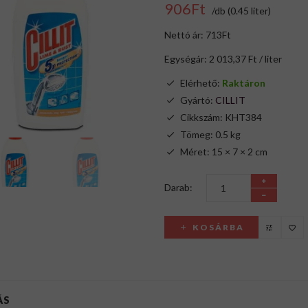
906Ft
/db (0.45 liter)
Nettó ár: 713Ft
Egységár: 2 013,37 Ft / liter
Elérhető:
Raktáron
Gyártó:
CILLIT
Cikkszám: KHT384
Tömeg: 0.5 kg
Méret: 15 × 7 × 2 cm
Darab:
KOSÁRBA
ÁS