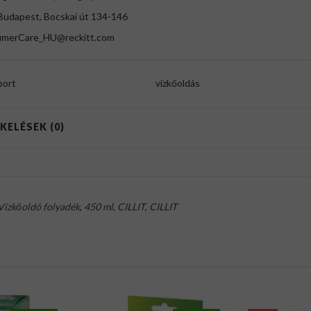
Budapest, Bocskai út 134-146
merCare_HU@reckitt.com
port
vízkőoldás
KELÉSEK (0)
Vízkőoldó folyadék
,
450 ml
,
CILLIT
,
CILLIT