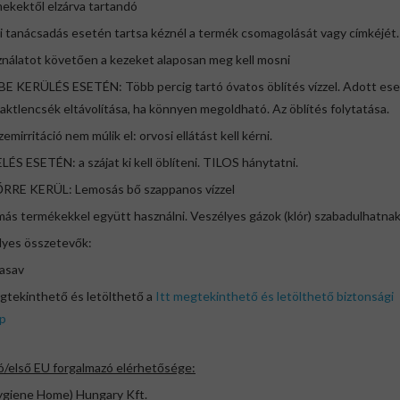
ekektől elzárva tartandó
 tanácsadás esetén tartsa kéznél a termék csomagolását vagy címkéjét.
nálatot követően a kezeket alaposan meg kell mosni
E KERÜLÉS ESETÉN: Több percig tartó óvatos öblítés vízzel. Adott es
aktlencsék eltávolítása, ha könnyen megoldható. Az öblítés folytatása.
zemirritáció nem múlik el: orvosi ellátást kell kérni.
ÉS ESETÉN: a szájat ki kell öblíteni. TILOS hánytatni.
RRE KERÜL: Lemosás bő szappanos vízzel
más termékekkel együtt használni. Veszélyes gázok (klór) szabadulhatnak 
lyes összetevők:
asav
gtekinthető és letölthető a
Itt megtekinthető és letölthető biztonsági
ap
ó/első EU forgalmazó elérhetősége:
ygiene Home) Hungary Kft.