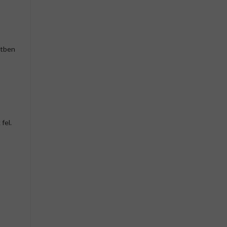
etben
fel.