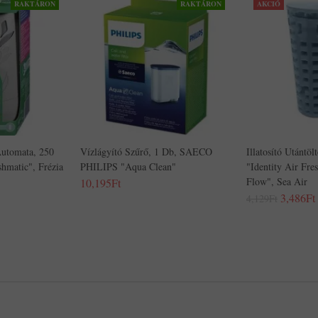
RAKTÁRON
RAKTÁRON
AKCIÓ
 Automata, 250
Vízlágyító Szűrő, 1 Db, SAECO
Illatosító Utánt
matic", Frézia
PHILIPS "Aqua Clean"
"Identity Air Fre
Flow", Sea Air
10,195Ft
3,486Ft
4,129Ft