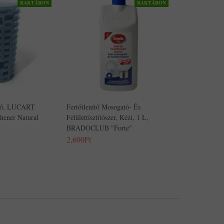
RAKTÁRON
RAKTÁRON
öltő, LUCART
Fertőtlenítő Mosogató- És
shener Natural
Felülettisztítószer, Kézi, 1 L,
BRADOCLUB "Forte"
2,600Ft