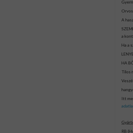
Gyerm
Orvosi
A hasz
SZEMB
a kont
Ha a s
LENYEL
HA BŐ
Tilos 
Veszé
hangy
Itt me
adatl
Gyárt
RB (H