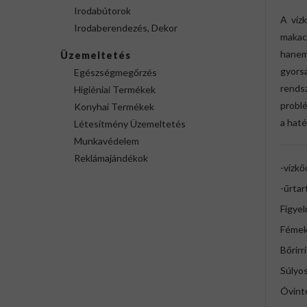
Irodabútorok
A víz
Irodaberendezés, Dekor
makac
hanem
Üzemeltetés
gyorsa
Egészségmegőrzés
rends
Higiéniai Termékek
problé
Konyhai Termékek
a hat
Létesítmény Üzemeltetés
Munkavédelem
Reklámajándékok
-vízkő
-űrtar
Figye
Fémekr
Bőrirr
Súlyo
Óvint