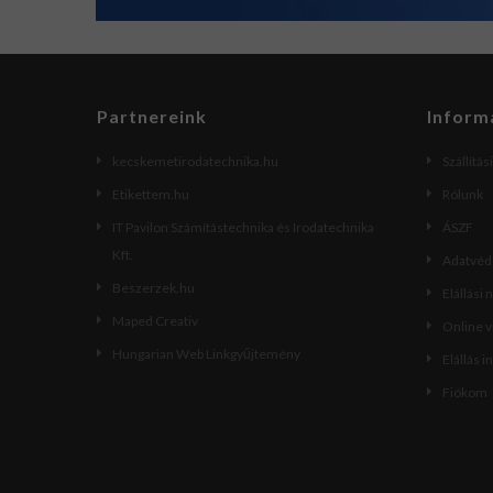
Partnereink
Inform
kecskemetirodatechnika.hu
Szállítás
Etikettem.hu
Rólunk
IT Pavilon Számítástechnika és Irodatechnika
ÁSZF
Kft.
Adatvéde
Beszerzek.hu
Elállási 
Maped Creativ
Online 
Hungarian Web Linkgyűjtemény
Elállás i
Fiókom