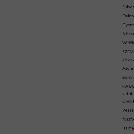
Súlyo
Óvint
Gyerm
A hasz
Védők
SZEMB
a kont
Azonn
Bőrirr
HA BŐ
vetni.
újbóli
Veszé
foszfo
Itt me