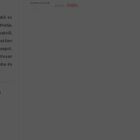
398Ft
446Ft
zkő és
hatja.
ektől,
hetően
yagot.
ztosan
zoba és
l