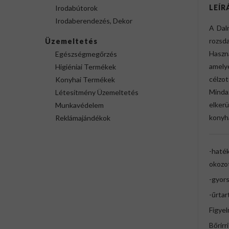
LEÍR
Irodabútorok
Irodaberendezés, Dekor
A Dal
rozsd
Üzemeltetés
Haszn
Egészségmegőrzés
amely
Higiéniai Termékek
célzo
Konyhai Termékek
Minda
Létesítmény Üzemeltetés
elkerü
Munkavédelem
konyha
Reklámajándékok
-haték
okozo
-gyors
-űrtar
Figye
Bőrirr