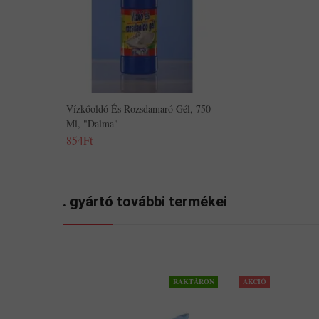
Vízkőoldó És Rozsdamaró Gél, 750
Ml, "Dalma"
854Ft
. gyártó további termékei
RAKTÁRON
AKCIÓ