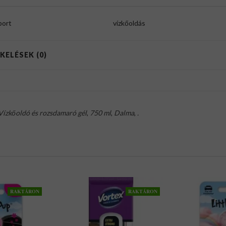
port
vízkőoldás
KELÉSEK (0)
Vízkőoldó és rozsdamaró gél
,
750 ml
,
Dalma
,
.
RAKTÁRON
RAKTÁRON