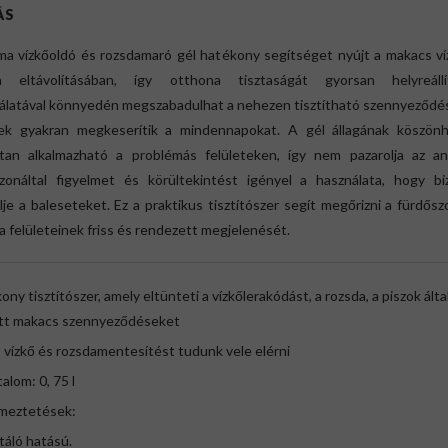
ÁS
ma vízkőoldó és rozsdamaró gél hatékony segítséget nyújt a makacs ví
a eltávolításában, így otthona tisztaságát gyorsan helyreállít
álatával könnyedén megszabadulhat a nehezen tisztítható szennyeződés
ek gyakran megkeserítik a mindennapokat. A gél állagának köszön
ttan alkalmazható a problémás felületeken, így nem pazarolja az an
zonáltal figyelmet és körültekintést igényel a használata, hogy bi
lje a baleseteket. Ez a praktikus tisztítószer segít megőrizni a fürdős
 felületeinek friss és rendezett megjelenését.
ony tisztítószer, amely eltünteti a vízkőlerakódást, a rozsda, a piszok álta
tt makacs szennyeződéseket
 vízkő és rozsdamentesítést tudunk vele elérni
talom: 0, 75 l
lmeztetések:
itáló hatású.