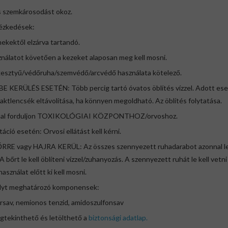
s szemkárosodást okoz.
ézkedések:
ekektől elzárva tartandó.
nálatot követően a kezeket alaposan meg kell mosni.
esztyű/védőruha/szemvédő/arcvédő használata kötelező.
E KERÜLÉS ESETÉN: Több percig tartó óvatos öblítés vízzel. Adott es
aktlencsék eltávolítása, ha könnyen megoldható. Az öblítés folytatása.
al forduljon TOXIKOLÓGIAI KÖZPONTHOZ/orvoshoz.
itáció esetén: Orvosi ellátást kell kérni.
RRE vagy HAJRA KERÜL: Az összes szennyezett ruhadarabot azonnal le 
 A bőrt le kell öblíteni vízzel/zuhanyozás. A szennyezett ruhát le kell vetni
 használat előtt ki kell mosni.
lyt meghatározó komponensek:
rsav, nemionos tenzid, amidoszulfonsav
gtekinthető és letölthető a
biztonsági adatlap.