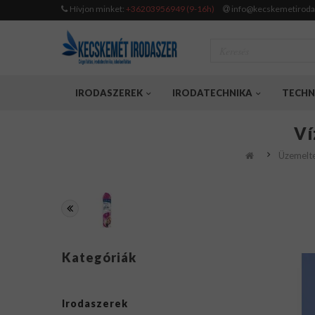
Hívjon minket:
+36203956949 (9-16h)
info@kecskemetiroda
IRODASZEREK
IRODATECHNIKA
TECHN
Ví
Üzemelt
Kategóriák
Irodaszerek