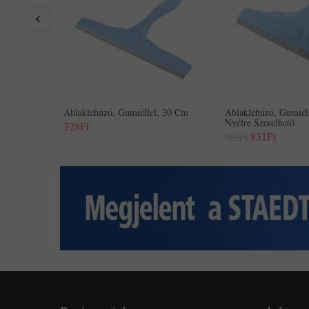
Ablaklehúzó, Gumiéllel, 30 Cm
Ablaklehúzó, Gumiél
Nyélre Szerelhető
728Ft
831Ft
963Ft