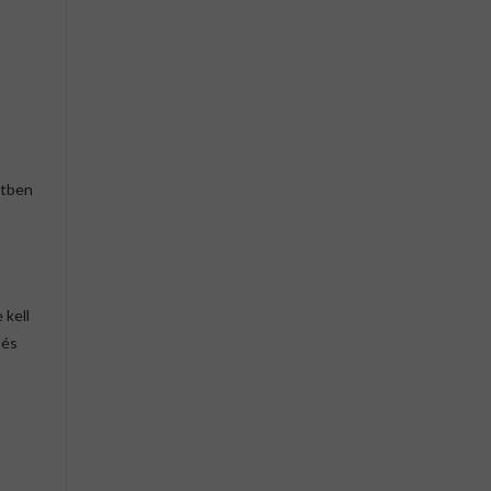
etben
kell
 és