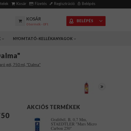
ételek
Kosár
Fizetés
Regisztráció
Belépés
KOSÁR
BELÉPÉS
0 termék - 0Ft
K
NYOMTATÓ-KELLÉKANYAGOK
Dalma"
ró gél, 750 ml, "Dalma"
AKCIÓS TERMÉKEK
750
Grafitbél, B, 0,7 Mm,
STAEDTLER "Mars Micro
Carbon 250"