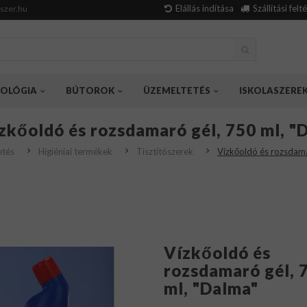
Elállás indítása
Szállítási felt
szer.hu
OLÓGIA
BÚTOROK
ÜZEMELTETÉS
ISKOLASZERE
zkőoldó és rozsdamaró gél, 750 ml, "
etés
Higiéniai termékek
Tisztítószerek
Vízkőoldó és rozsdama
Vízkőoldó és
rozsdamaró gél, 
ml, "Dalma"