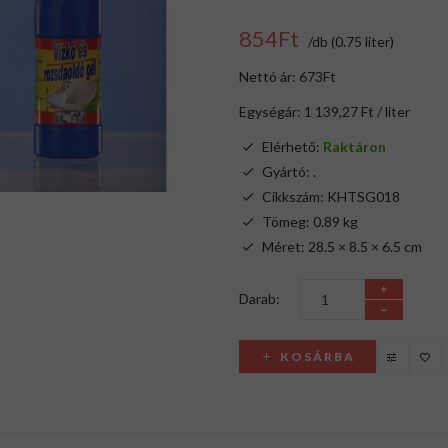
854Ft
/db (0.75 liter)
Nettó ár: 673Ft
Egységár: 1 139,27 Ft / liter
Elérhető:
Raktáron
Gyártó:
.
Cikkszám: KHTSG018
Tömeg: 0.89 kg
Méret: 28.5 × 8.5 × 6.5 cm
Darab:
KOSÁRBA