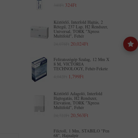
324Ft
340Ft
Kéztörlő, Interfold Hajtás, 2
Rétegű, 237 Lap, H2 Rendszer,
Universal, TORK "Xpress
Multifold", Fehér
20,024Ft
24,078Ft
Feliratozógép Szalag, 12 Mm X
8 M, VICTORIA
TECHNOLOGY, Fehér-Fekete
1,799Ft
4,042Ft
Kéztörlő Adagoló, Interfold
Hajtogatás, H2 Rendszer,
Elevation, TORK "Xpress
Multifold", Fehér
20,563Ft
24,722Ft
Filctoll, 1 Mm, STABILO "Pen
68", Hajnalpír