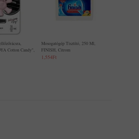
ellőzőrácsra,
Mosogatógép Tisztító, 250 Ml,
YA Cotton Candy",
FINISH, Citrom
1,554Ft