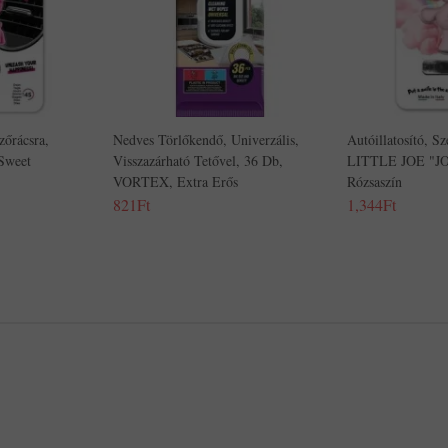
zőrácsra,
Nedves Törlőkendő, Univerzális,
Autóillatosító, Sz
Sweet
Visszazárható Tetővel, 36 Db,
LITTLE JOE "JO
VORTEX, Extra Erős
Rózsaszín
821Ft
1,344Ft