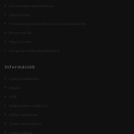
kecskemetirodatechnika.hu
Etikettem.hu
IT Pavilon Számítástechnika és Irodatechnika Kft.
Beszerzek.hu
Maped Creativ
Hungarian Web Linkgyűjtemény
Információk
Szállítási feltételek
Rólunk
ÁSZF
Adatvédelmi nyilatkozat
Elállási nyilatkozat
Online vitarendezés
Elállás indítása