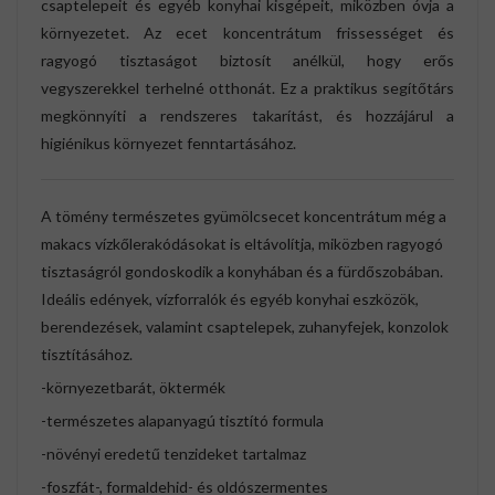
csaptelepeit és egyéb konyhai kisgépeit, miközben óvja a
környezetet. Az ecet koncentrátum frissességet és
ragyogó tisztaságot biztosít anélkül, hogy erős
vegyszerekkel terhelné otthonát. Ez a praktikus segítőtárs
megkönnyíti a rendszeres takarítást, és hozzájárul a
higiénikus környezet fenntartásához.
A tömény természetes gyümölcsecet koncentrátum még a
makacs vízkőlerakódásokat is eltávolítja, miközben ragyogó
tisztaságról gondoskodik a konyhában és a fürdőszobában.
Ideális edények, vízforralók és egyéb konyhai eszközök,
berendezések, valamint csaptelepek, zuhanyfejek, konzolok
tisztításához.
-környezetbarát, öktermék
-természetes alapanyagú tisztító formula
-növényi eredetű tenzideket tartalmaz
-foszfát-, formaldehid- és oldószermentes