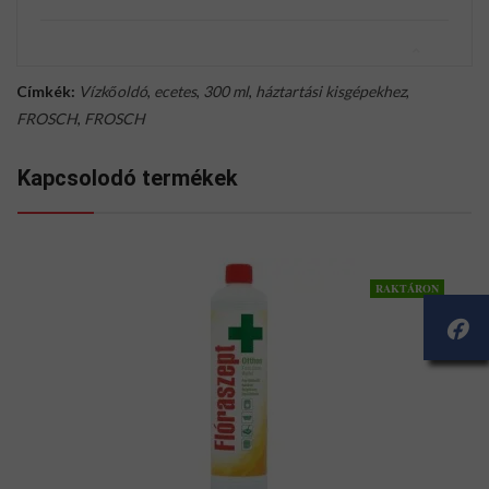
Címkék:
Vízkőoldó
,
ecetes
,
300 ml
,
háztartási kisgépekhez
,
FROSCH
,
FROSCH
Kapcsolodó termékek
RAKTÁRON
I