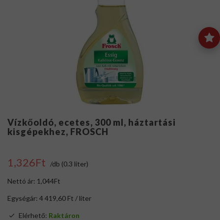
Vízkőoldó, ecetes, 300 ml, háztartási
kisgépekhez, FROSCH
1,326Ft
/db (0.3 liter)
Nettó ár: 1,044Ft
Egységár: 4 419,60 Ft / liter
Elérhető:
Raktáron