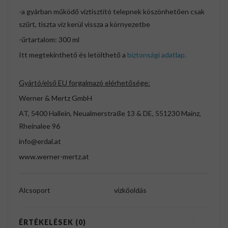
-a gyárban működő víztisztító telepnek köszönhetően csak
szűrt, tiszta víz kerül vissza a környezetbe
-űrtartalom: 300 ml
Itt megtekinthető és letölthető a
biztonsági adatlap.
Gyártó/első EU forgalmazó elérhetősége:
Werner & Mertz GmbH
AT, 5400 Hallein, Neualmerstraße 13 & DE, 551230 Mainz,
Rheinalee 96
info@erdal.at
www.werner-mertz.at
Alcsoport
vízkőoldás
ÉRTÉKELÉSEK (0)