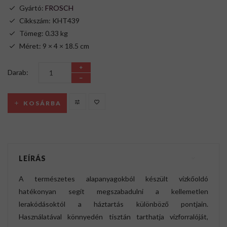
Gyártó:
FROSCH
Cikkszám: KHT439
Tömeg: 0.33 kg
Méret: 9 × 4 × 18.5 cm
Darab:
KOSÁRBA
LEÍRÁS
A természetes alapanyagokból készült vízkőoldó
hatékonyan segít megszabadulni a kellemetlen
lerakódásoktól a háztartás különböző pontjain.
Használatával könnyedén tisztán tarthatja vízforralóját,