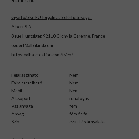
-natúr színű
Gyártó/első EU forgalmazó elérhetősége:
Albert S.A.
8 rue Huntziger, 92110 Clichy la Garenne, France
export@albaland.com
https://alba-creation.com/fr/en/
Felakasztható
Nem
Falra szerelhető
Nem
Mobil
Nem
Alcsoport
ruhafogas
Váz anyaga
fém
Anyag
fém és fa
Szín
ezüst és árnyalatai