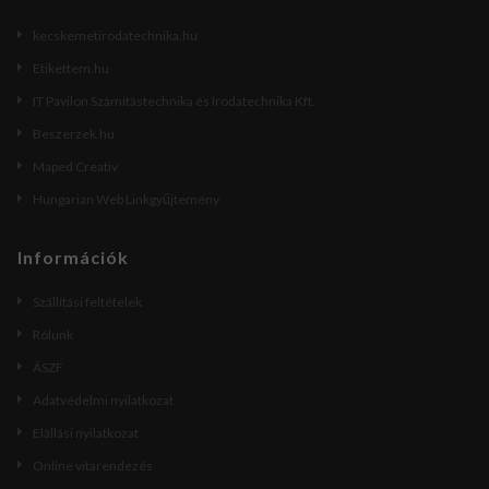
kecskemetirodatechnika.hu
Etikettem.hu
IT Pavilon Számítástechnika és Irodatechnika Kft.
Beszerzek.hu
Maped Creativ
Hungarian Web Linkgyűjtemény
Információk
Szállítási feltételek
Rólunk
ÁSZF
Adatvédelmi nyilatkozat
Elállási nyilatkozat
Online vitarendezés