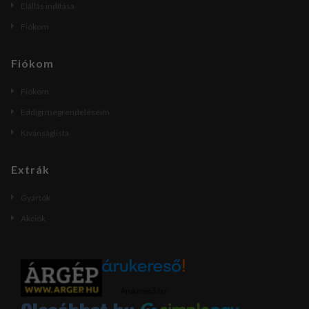
Elállás indítása
Fiókom
Fiókom
Fiókom
Eddigi megrendeléseim
Kívánságlista
Extrák
Gyártók
Akciók
Árukereső.hu