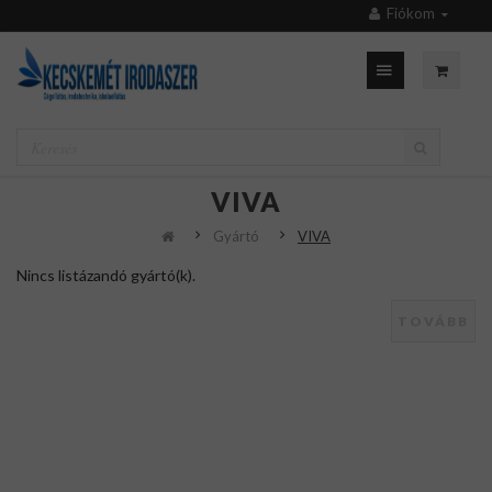
Fiókom
VIVA
Gyártó
VIVA
Nincs listázandó gyártó(k).
TOVÁBB