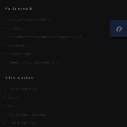
Partnereink
kecskemetirodatechnika.hu
Etikettem.hu
IT Pavilon Számítástechnika és Irodatechnika Kft.
Beszerzek.hu
Maped Creativ
Hungarian Web Linkgyűjtemény
Információk
Szállítási feltételek
Rólunk
ÁSZF
Adatvédelmi nyilatkozat
Elállási nyilatkozat