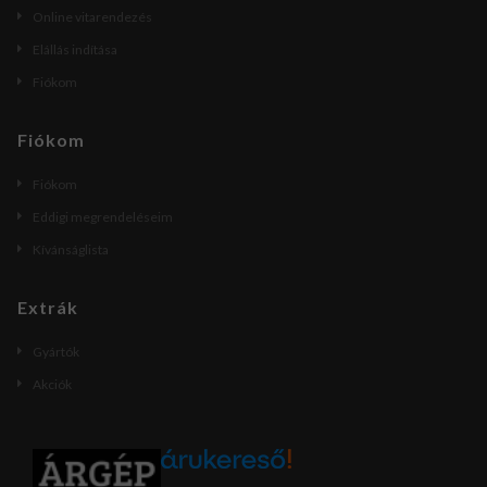
Online vitarendezés
Elállás indítása
Fiókom
Fiókom
Fiókom
Eddigi megrendeléseim
Kívánságlista
Extrák
Gyártók
Akciók