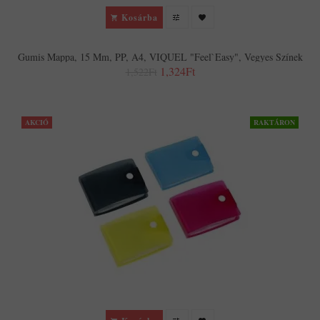
Kosárba
Gumis Mappa, 15 Mm, PP, A4, VIQUEL "Feel`easy", Vegyes Színek
1,324Ft
1,522Ft
AKCIÓ
RAKTÁRON