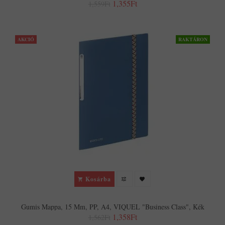
1,355Ft
1,559Ft
AKCIÓ
RAKTÁRON
Kosárba
Gumis Mappa, 15 Mm, PP, A4, VIQUEL "Business Class", Kék
1,358Ft
1,562Ft