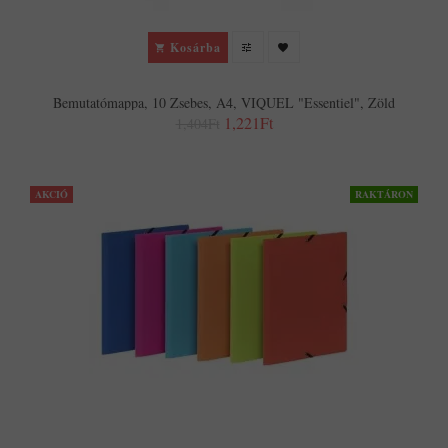
Kosárba
Bemutatómappa, 10 Zsebes, A4, VIQUEL "Essentiel", Zöld
1,221Ft
1,404Ft
AKCIÓ
RAKTÁRON