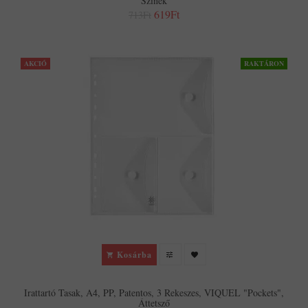
Színek
619Ft
713Ft
AKCIÓ
RAKTÁRON
Kosárba
Irattartó Tasak, A4, PP, Patentos, 3 Rekeszes, VIQUEL "Pockets",
Áttetsző