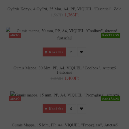
Gyűrűs Könyv, 4 Gyűrű, 25 Mm, A4, PP, VIQUEL "Essentiel", Zöld
1,363Ft
1,567Ft
AKCIÓ
RAKTÁRON
Kosárba
Gumis Mappa, 30 Mm, PP, A4, VIQUEL "Coolbox", Áttetsző
Füstszínű
1,400Ft
1,872Ft
AKCIÓ
RAKTÁRON
Kosárba
Gumis Mappa, 15 Mm, PP, A4, VIQUEL "Propyglass", Áttetsző