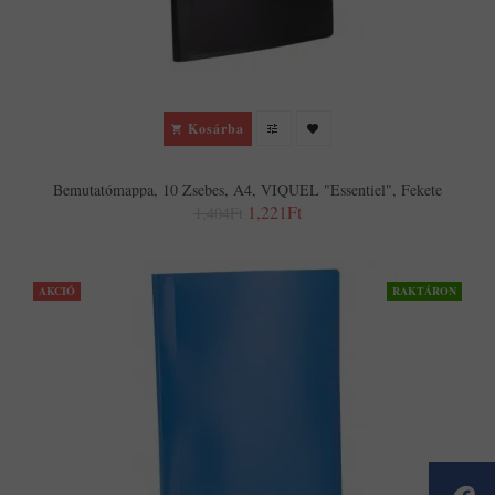
Kosárba
Bemutatómappa, 10 Zsebes, A4, VIQUEL "Essentiel", Fekete
1,221Ft
1,404Ft
AKCIÓ
RAKTÁRON