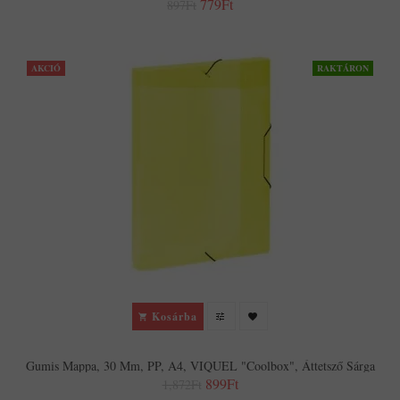
779Ft
897Ft
AKCIÓ
RAKTÁRON
Kosárba
Gumis Mappa, 30 Mm, PP, A4, VIQUEL "Coolbox", Áttetsző Sárga
899Ft
1,872Ft