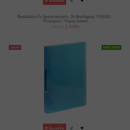
Kosárba
Bankkártya-És Igazolványtartó, 20 Betétlappal, VIQUEL,
"Propyglass",vegyes Színek
1,355Ft
1,559Ft
AKCIÓ
RAKTÁRON
Kosárba