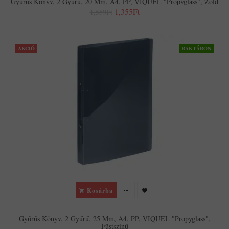
Gyűrűs Könyv, 2 Gyűrű, 20 Mm, A4, PP, VIQUEL "Propyglass", Zöld
1,355Ft
1,559Ft
AKCIÓ
RAKTÁRON
Kosárba
Gyűrűs Könyv, 2 Gyűrű, 25 Mm, A4, PP, VIQUEL "Propyglass",
Füstszínű