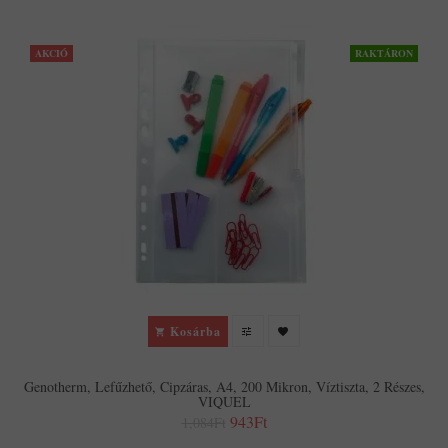
AKCIÓ
RAKTÁRON
Kosárba
Genotherm, Lefűzhető, Cipzáras, A4, 200 Mikron, Víztiszta, 2 Részes,
VIQUEL
943Ft
1,084Ft