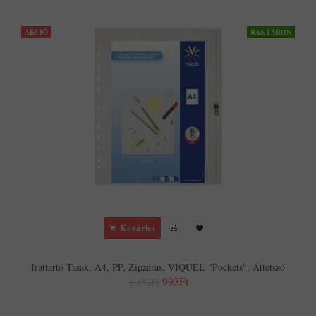
AKCIÓ
RAKTÁRON
Kosárba
Irattartó Tasak, A4, PP, Zipzáras, VIQUEL "Pockets", Áttetsző
993Ft
1,142Ft