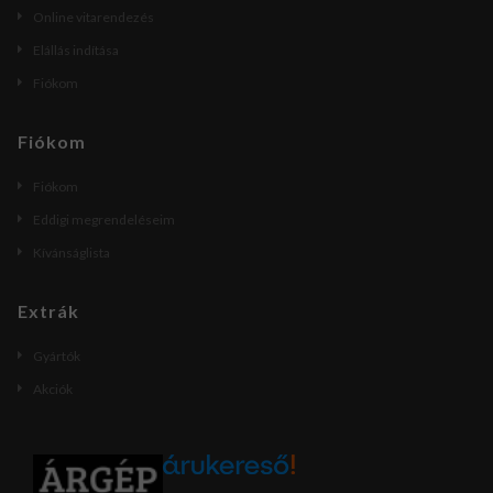
Online vitarendezés
Elállás indítása
Fiókom
Fiókom
Fiókom
Eddigi megrendeléseim
Kívánságlista
Extrák
Gyártók
Akciók