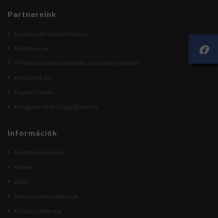
Partnereink
kecskemetirodatechnika.hu
Etikettem.hu
IT Pavilon Számítástechnika és Irodatechnika Kft.
Beszerzek.hu
Maped Creativ
Hungarian Web Linkgyűjtemény
Információk
Szállítási feltételek
Rólunk
ÁSZF
Adatvédelmi nyilatkozat
Elállási nyilatkozat