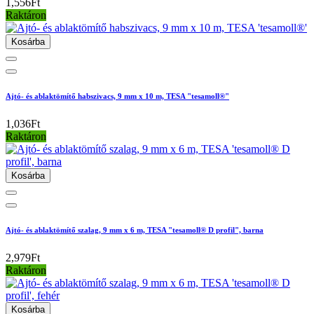
1,556Ft
Raktáron
Kosárba
Ajtó- és ablaktömítő habszivacs, 9 mm x 10 m, TESA "tesamoll®"
1,036Ft
Raktáron
Kosárba
Ajtó- és ablaktömítő szalag, 9 mm x 6 m, TESA "tesamoll® D profil", barna
2,979Ft
Raktáron
Kosárba