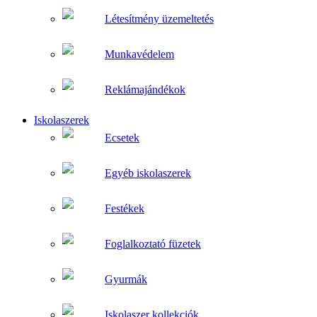
Létesítmény üzemeltetés
Munkavédelem
Reklámajándékok
Iskolaszerek
Ecsetek
Egyéb iskolaszerek
Festékek
Foglalkoztató füzetek
Gyurmák
Iskolaszer kollekciók