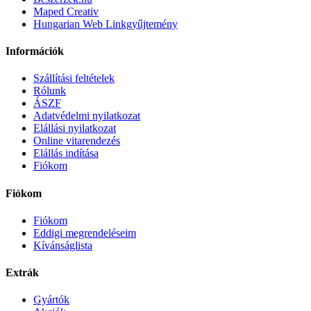
Maped Creativ
Hungarian Web Linkgyűjtemény
Információk
Szállítási feltételek
Rólunk
ÁSZF
Adatvédelmi nyilatkozat
Elállási nyilatkozat
Online vitarendezés
Elállás indítása
Fiókom
Fiókom
Fiókom
Eddigi megrendeléseim
Kívánságlista
Extrák
Gyártók