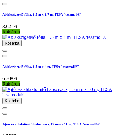
Ablakszigetelő fólia, 1,5 m x 1,7 m, TESA "tesamoll®"
3,621Ft
Raktáron
Kosárba
Ablakszigetelő fólia, 1,5 m x 4 m, TESA "tesamoll®"
6,208Ft
Raktáron
Kosárba
Ajtó- és ablaktömítő habszivacs, 15 mm x 10 m, TESA "tesamoll®"