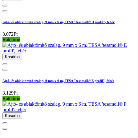
Ajtó- és ablaktömítő szalag, 9 mm x 6 m, TESA "tesamoll® D profil", fehér
3,072Ft
Raktáron
Kosárba
Ajtó- és ablaktömítő szalag, 9 mm x 6 m, TESA "tesamoll® E profil", fehér
3,129Ft
Raktáron
Kosárba