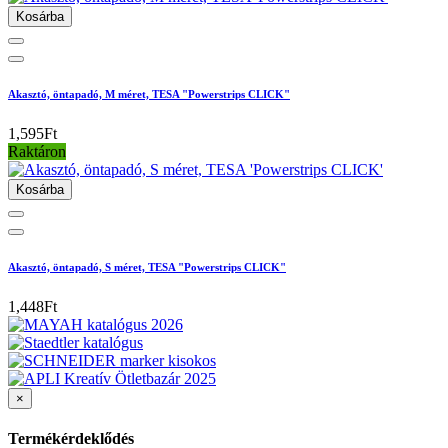
Kosárba
Akasztó, öntapadó, M méret, TESA "Powerstrips CLICK"
1,595Ft
Raktáron
Kosárba
Akasztó, öntapadó, S méret, TESA "Powerstrips CLICK"
1,448Ft
×
Termékérdeklődés