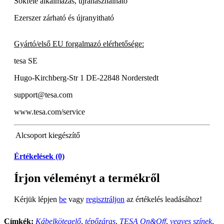
Sokféle alkalmazás, újrahasználható
Ezerszer zárható és újranyitható
Gyártó/első EU forgalmazó elérhetősége:
tesa SE
Hugo-Kirchberg-Str 1 DE-22848 Norderstedt
support@tesa.com
www.tesa.com/service
Alcsoport
kiegészítő
Értékelések (0)
Írjon véleményt a termékről
Kérjük lépjen
be
vagy
regisztráljon
az értékelés leadásához!
Címkék:
Kábelkötegelő
,
tépőzáras
,
TESA On&Off
,
vegyes színek
,