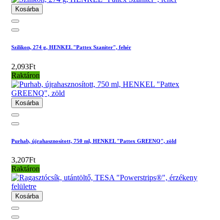
Kosárba
Szilikon, 274 g, HENKEL "Pattex Szaniter", fehér
2,093Ft
Raktáron
Kosárba
Purhab, újrahasznosított, 750 ml, HENKEL "Pattex GREENQ", zöld
3,207Ft
Raktáron
Kosárba