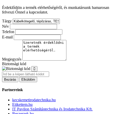
Érdeklődjön a termék elérhetőségéről, és munkatársunk hamarosan
felveszi Önnel a kapcsolatot.
Tárgy
Név
Telefon
E-mail
Megjegyzés
Biztonsági kód
Bezárás
Elküldöm
Partnereink
kecskemetirodatechnika.hu
Etikettem.hu
IT Pavilon Számítástechnika és Irodatechnika Kft.
Beszerzek.hu