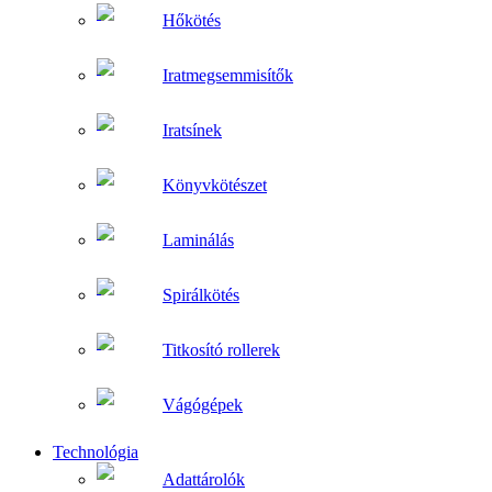
Hőkötés
Iratmegsemmisítők
Iratsínek
Könyvkötészet
Laminálás
Spirálkötés
Titkosító rollerek
Vágógépek
Technológia
Adattárolók