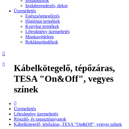
Irodabútorok
Irodaberendezés, dekor
Üzemeltetés
Egészségmegőrzés
Higiéniai termékek
Konyhai termékek
Létesítmény üzemeltetés
Munkavédelem
Reklámajándékok
Kábelkötegelő, tépőzáras,
TESA "On&Off", vegyes
színek
Üzemeltetés
Létesítmény üzemeltetés
Rögzítő- és ragasztóanyagok
Kábelkötegelő, tépőzáras, TESA "On&Off", vegyes színek