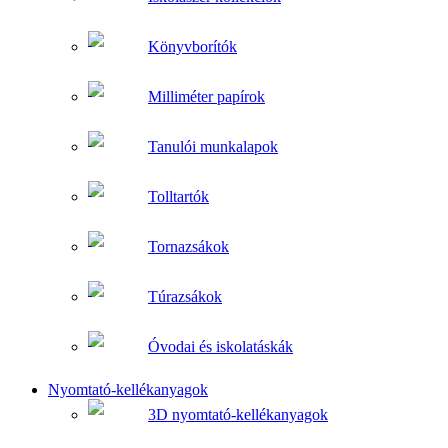
Könyvborítók
Milliméter papírok
Tanulói munkalapok
Tolltartók
Tornazsákok
Túrazsákok
Óvodai és iskolatáskák
Nyomtató-kellékanyagok
3D nyomtató-kellékanyagok