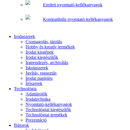
Eredeti nyomtató-kellékanyagok
Kompatibilis nyomtató-kellékanyagok
Irodaszerek
Csomagolás, tárolás
Hobby és kreatív termékek
Irodai kisgépek
Irodai kiegészítők
Iratrendezés, archiválás
Iskolaszerek
Javítás, ragasztás
Irodai papíráru
Írószerek
Technológia
Adattárolók
Irodatechnika
Nyomtató-kellékanyagok
Technológiai kiegészítők
Technológiai termékek
Prezentáció
Bútorok