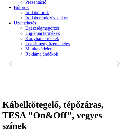
Prezentáció
Bútorok
Irodabútorok
Irodaberendezés, dekor
Üzemeltetés
Egészségmegőrzés
Higiéniai termékek
Konyhai termékek
Létesítmény üzemeltetés
Munkavédelem
Reklámajándékok
Kábelkötegelő, tépőzáras,
TESA "On&Off", vegyes
színek