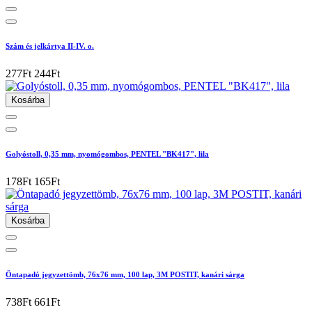
Szám és jelkártya II-IV. o.
277Ft
244Ft
Kosárba
Golyóstoll, 0,35 mm, nyomógombos, PENTEL "BK417", lila
178Ft
165Ft
Kosárba
Öntapadó jegyzettömb, 76x76 mm, 100 lap, 3M POSTIT, kanári sárga
738Ft
661Ft