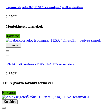
Ragasztócsík, utántöltő, TESA "Powerstrips®", érzékeny felületre
2,079Ft
Megtekintett termékek
Raktáron
Kosárba
Kábelkötegelő, tépőzáras, TESA "On&Off", vegyes színek
2,379Ft
TESA gyártó további termékei
Raktáron
Kosárba