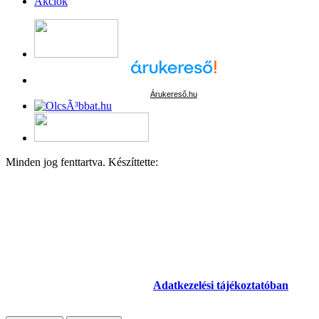
Akciók
Árukereső.hu
Minden jog fenttartva. Készíttette:
Kecskeméti Irodaszer
Adatkezelési beállítások
Weboldalunk az alapvető működéshez szükséges cookie-kat
használ. Szélesebb körű funkcionalitáshoz (marketing,
statisztika, személyre szabás) egyéb cookie-kat engedélyezhetsz.
Részletesebb információkat az
Adatkezelési tájékoztatóban
találsz.