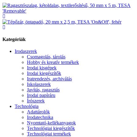
Kategóriák
Irodaszerek
Csomagolás, tárolás
Hobby és kreatív termékek
Irodai kisgépek
Irodai kiegészítők
Iratrendezés, archiválás
Iskolaszerek
Javítás, ragasztás
Irodai papíráru
Írószerek
Technológia
Adattárolók
Irodatechnika
Nyomtató-kellékanyagok
Technológiai kiegészítők
Technológiai termékek