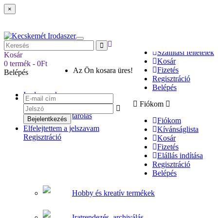
×
Hívjon minket:
+36203956949 (9-16h)
info@kecskemetirodaszer.hu
Elállás indítása
Szállítási feltételek
Kosár
Kosár
0 termék - 0Ft
Fizetés
Az Ön kosara üres!
Belépés
Regisztráció
Belépés
Irodaszerek
Fiókom
Csomagolás,
tárolás
Fiókom
Elfelejtettem a jelszavam
Kívánságlista
Regisztráció
Kosár
Fizetés
Elállás indítása
Regisztráció
Belépés
Hobby és kreatív termékek
Iratrendezés, archiválás