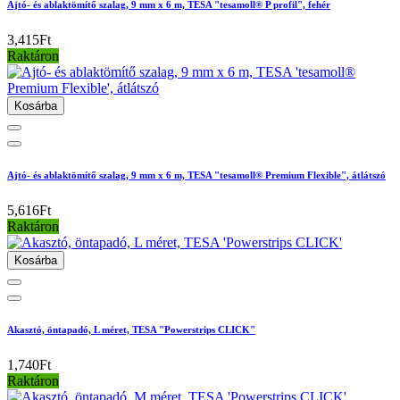
Ajtó- és ablaktömítő szalag, 9 mm x 6 m, TESA "tesamoll® P profil", fehér
3,415Ft
Raktáron
Kosárba
Ajtó- és ablaktömítő szalag, 9 mm x 6 m, TESA "tesamoll® Premium Flexible", átlátszó
5,616Ft
Raktáron
Kosárba
Akasztó, öntapadó, L méret, TESA "Powerstrips CLICK"
1,740Ft
Raktáron