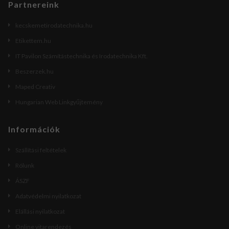
Partnereink
kecskemetirodatechnika.hu
Etikettem.hu
IT Pavilon Számítástechnika és Irodatechnika Kft.
Beszerzek.hu
Maped Creativ
Hungarian Web Linkgyűjtemény
Információk
Szállítási feltételek
Rólunk
ÁSZF
Adatvédelmi nyilatkozat
Elállási nyilatkozat
Online vitarendezés