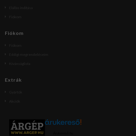
Elállás indítása
Fiókom
Fiókom
Fiókom
Eddigi megrendeléseim
Kívánságlista
Extrák
Gyártók
Akciók
Árukereső.hu