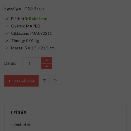
Egységár: 212,83 / db
Elérhető:
Raktáron
Gyártó:
MAPED
Cikkszám: IMA092211
Tömeg: 0.01 kg
Méret: 5 × 1.5 × 21.5 cm
Darab:
KOSÁRBA
LEÍRÁS
- fémbetét