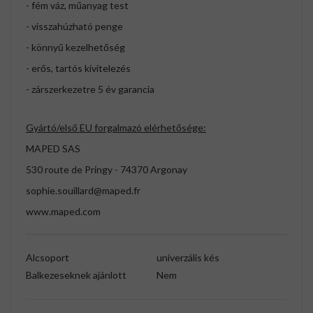
- fém váz, műanyag test
- visszahúzható penge
- könnyű kezelhetőség
- erős, tartós kivitelezés
- zárszerkezetre 5 év garancia
Gyártó/első EU forgalmazó elérhetősége:
MAPED SAS
530 route de Pringy - 74370 Argonay
sophie.souillard@maped.fr
www.maped.com
Alcsoport
univerzális kés
Balkezeseknek ajánlott
Nem