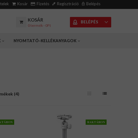
ételek
Kosár
Fizetés
Regisztráció
Belépés
KOSÁR
BELÉPÉS
0 termék - 0Ft
K
NYOMTATÓ-KELLÉKANYAGOK
rmékek (4)
KTÁRON
RAKTÁRON