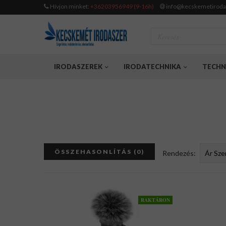
Hívjon minket:
+36203956949 (9-16h)
info@kecskemetiroda
IRODASZEREK
IRODATECHNIKA
TECHN
ÖSSZEHASONLÍTÁS (0)
Rendezés:
RAKTÁRON