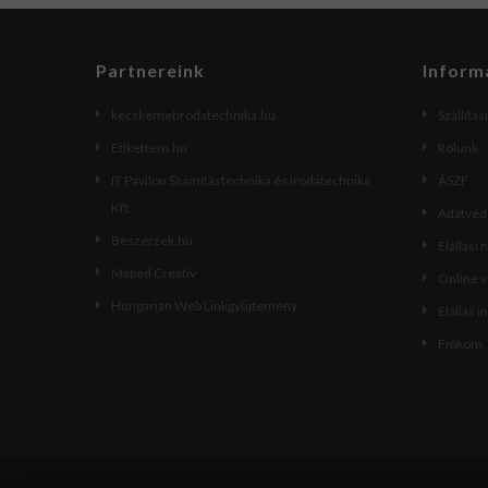
Partnereink
Inform
kecskemetirodatechnika.hu
Szállítás
Etikettem.hu
Rólunk
IT Pavilon Számítástechnika és Irodatechnika
ÁSZF
Kft.
Adatvéde
Beszerzek.hu
Elállási 
Maped Creativ
Online 
Hungarian Web Linkgyűjtemény
Elállás i
Fiókom