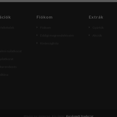
ációk
Fiókom
Extrák
i feltételek
Fiókom
Gyártók
Eddigi megrendeléseim
Akciók
Kívánságlista
lmi nyilatkozat
nyilatkozat
vitarendezés
ndítása
Minden jog fenttartva. Készíttette:
Kecskeméti Irodaszer