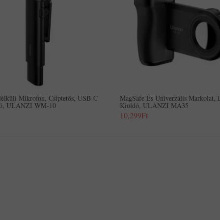
élküli Mikrofon, Csiptetős, USB-C
MagSafe És Univerzális Markolat, 
ozó, ULANZI WM-10
Kioldó, ULANZI MA35
10,299Ft