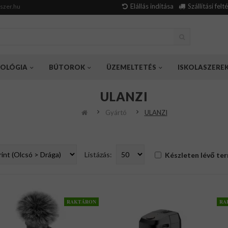
Elállás indítása
Szállítási felt
szer.hu
OLÓGIA
BÚTOROK
ÜZEMELTETÉS
ISKOLASZERE
ULANZI
Gyártó
ULANZI
Listázás:
Készleten lévő te
RAKTÁRON
RA