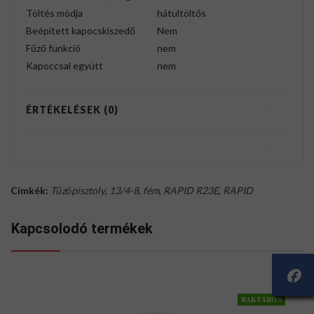
Töltés módja
hátultöltős
Beépített kapocskiszedő
Nem
Fűző funkció
nem
Kapoccsal együtt
nem
ÉRTÉKELÉSEK (0)
Címkék:
Tűzőpisztoly
,
13/4-8
,
fém
,
RAPID R23E
,
RAPID
Kapcsolodó termékek
RAKTÁRON