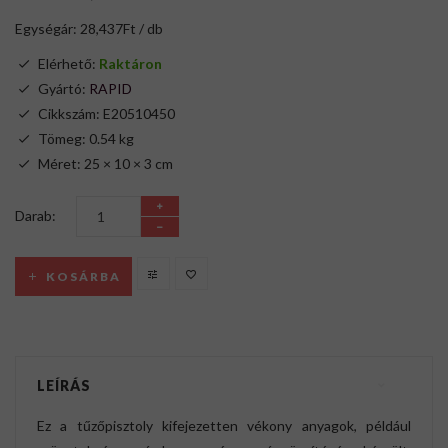
Egységár: 28,437Ft / db
Elérhető:
Raktáron
Gyártó:
RAPID
Cikkszám: E20510450
Tömeg: 0.54 kg
Méret: 25 × 10 × 3 cm
Darab:
KOSÁRBA
LEÍRÁS
Ez a tűzőpisztoly kifejezetten vékony anyagok, például