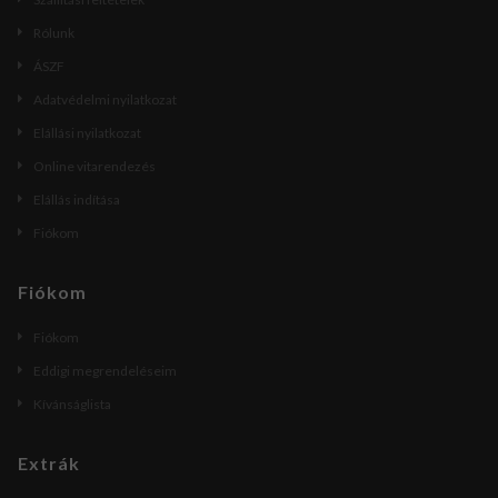
Rólunk
ÁSZF
Adatvédelmi nyilatkozat
Elállási nyilatkozat
Online vitarendezés
Elállás indítása
Fiókom
Fiókom
Fiókom
Eddigi megrendeléseim
Kívánságlista
Extrák