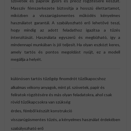
szövetek és papírok gyors és precíz rögzítésére készült.
Masszív fémszerkezete biztosítja a hosszú élettartamot,
miközben a visszarúgásmentes működés kényelmes
használatot garantál. A szabályozható erő lehetővé teszi,
hogy mindig az adott feladathoz igazítsa a tűzés
intenzitását. Használata egyszerű és megbízható, így a
mindennapi munkában is jól teljesít. Ha olyan eszközt keres,
amely tartós és pontos megoldást nyújt, ez a modell
megállja a helyét.
különösen tartós tűzőgép finomdrót tűzőkapocshoz
alkalmas vékony anyagok, mint pl. szövetek, papír és
feliratok rögzítésére és más olyan feladatokra, ahol csak
rövid tűzőkapcsokra van szükség
érdes, fémből készült konstrukció
visszarúgásmentes tűzés, a kényelmes használat érdekében
szabályozható erő