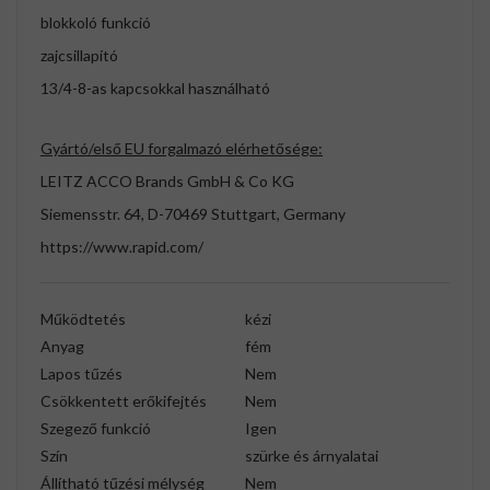
blokkoló funkció
zajcsillapító
13/4-8-as kapcsokkal használható
Gyártó/első EU forgalmazó elérhetősége:
LEITZ ACCO Brands GmbH & Co KG
Siemensstr. 64, D-70469 Stuttgart, Germany
https://www.rapid.com/
Működtetés
kézi
Anyag
fém
Lapos tűzés
Nem
Csökkentett erőkifejtés
Nem
Szegező funkció
Igen
Szín
szürke és árnyalatai
Állítható tűzési mélység
Nem