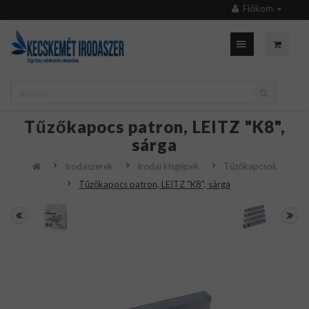
Fiókom
Tűzőkapocs patron, LEITZ "K8",
sárga
Irodaszerek
Irodai kisgépek
Tűzőkapcsok
Tűzőkapocs patron, LEITZ "K8", sárga