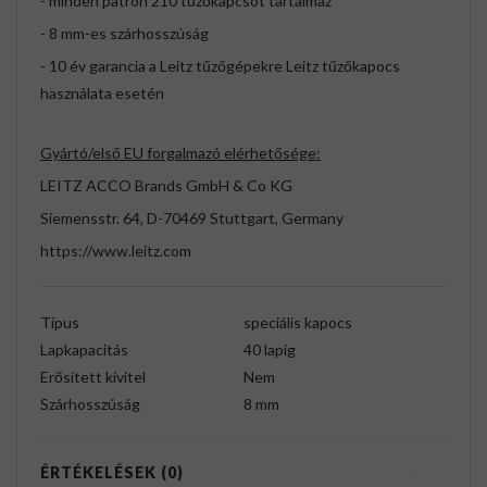
- minden patron 210 tűzőkapcsot tartalmaz
- 8 mm-es szárhosszúság
- 10 év garancia a Leitz tűzőgépekre Leitz tűzőkapocs
használata esetén
Gyártó/első EU forgalmazó elérhetősége:
LEITZ ACCO Brands GmbH & Co KG
Siemensstr. 64, D-70469 Stuttgart, Germany
https://www.leitz.com
Típus
speciális kapocs
Lapkapacitás
40 lapig
Erősített kivitel
Nem
Szárhosszúság
8 mm
ÉRTÉKELÉSEK (0)