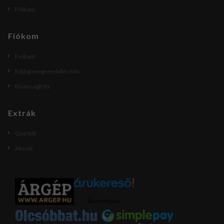
Fiókom
Fiókom
Fiókom
Eddigi megrendeléseim
Kívánságlista
Extrák
Gyártók
Akciók
Árukereső.hu