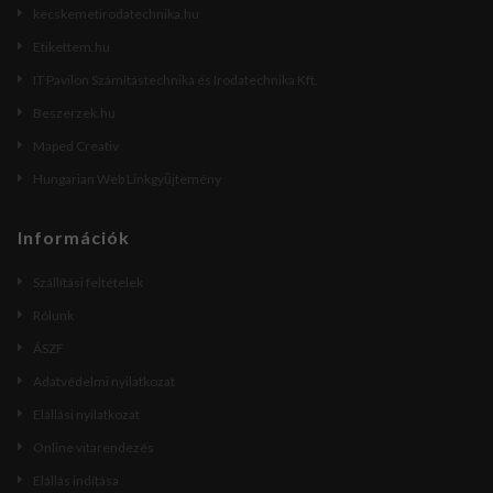
kecskemetirodatechnika.hu
Etikettem.hu
IT Pavilon Számítástechnika és Irodatechnika Kft.
Beszerzek.hu
Maped Creativ
Hungarian Web Linkgyűjtemény
Információk
Szállítási feltételek
Rólunk
ÁSZF
Adatvédelmi nyilatkozat
Elállási nyilatkozat
Online vitarendezés
Elállás indítása