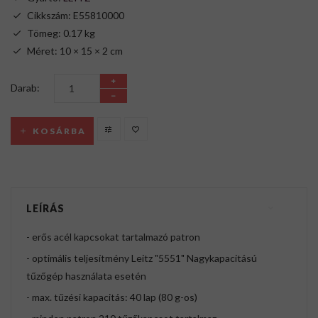
Cikkszám: E55810000
Tömeg: 0.17 kg
Méret: 10 × 15 × 2 cm
Darab:
KOSÁRBA
LEÍRÁS
- erős acél kapcsokat tartalmazó patron
- optimális teljesítmény Leitz "5551" Nagykapacitású
tűzőgép használata esetén
- max. tűzési kapacitás: 40 lap (80 g-os)