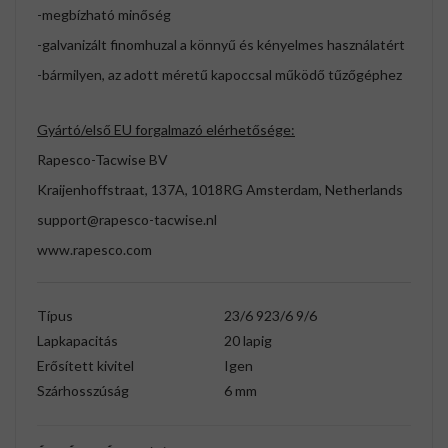
-megbízható minőség
-galvanizált finomhuzal a könnyű és kényelmes használatért
-bármilyen, az adott méretű kapoccsal működő tűzőgéphez
Gyártó/első EU forgalmazó elérhetősége:
Rapesco-Tacwise BV
Kraijenhoffstraat, 137A, 1018RG Amsterdam, Netherlands
support@rapesco-tacwise.nl
www.rapesco.com
Típus
23/6 923/6 9/6
Lapkapacitás
20 lapig
Erősített kivitel
Igen
Szárhosszúság
6 mm