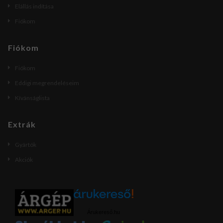
Elállás indítása
Fiókom
Fiókom
Fiókom
Eddigi megrendeléseim
Kívánságlista
Extrák
Gyártók
Akciók
Árukereső.hu