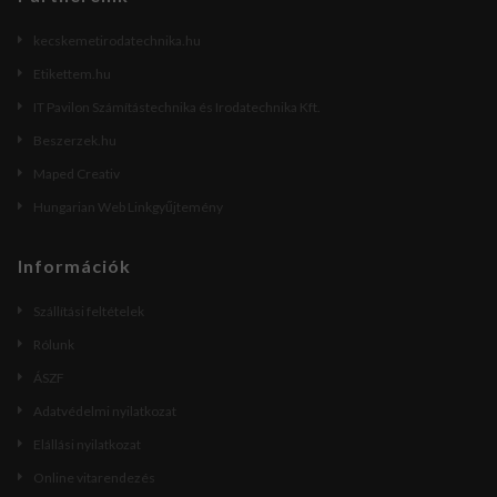
kecskemetirodatechnika.hu
Etikettem.hu
IT Pavilon Számítástechnika és Irodatechnika Kft.
Beszerzek.hu
Maped Creativ
Hungarian Web Linkgyűjtemény
Információk
Szállítási feltételek
Rólunk
ÁSZF
Adatvédelmi nyilatkozat
Elállási nyilatkozat
Online vitarendezés