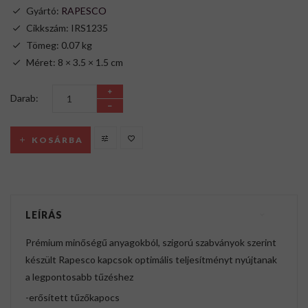
Gyártó:
RAPESCO
Cikkszám: IRS1235
Tömeg: 0.07 kg
Méret: 8 × 3.5 × 1.5 cm
Darab:
KOSÁRBA
LEÍRÁS
Prémium minőségű anyagokból, szigorú szabványok szerint
készült Rapesco kapcsok optimális teljesítményt nyújtanak
a legpontosabb tűzéshez
-erősített tűzőkapocs