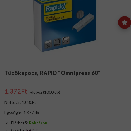
Tűzőkapocs, RAPID "Omnipress 60"
1,372Ft
/doboz (1000 db)
Nettó ár: 1,080Ft
Egységár: 1,37 / db
Elérhető:
Raktáron
Gyártó:
RAPID