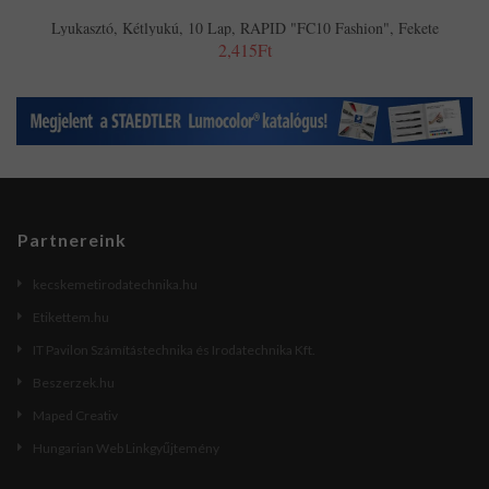
Lyukasztó, Kétlyukú, 10 Lap, RAPID "FC10 Fashion", Fekete
2,415Ft
Partnereink
kecskemetirodatechnika.hu
Etikettem.hu
IT Pavilon Számítástechnika és Irodatechnika Kft.
Beszerzek.hu
Maped Creativ
Hungarian Web Linkgyűjtemény