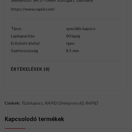
Siemensstr. 64, D-70469 Stuttgart, Germany
https://www.rapid.com/
Típus
speciális kapocs
Lapkapacitás
60 lapig
Erősített kivitel
Igen
Szárhosszúság
8.5 mm
ÉRTÉKELÉSEK (0)
Címkék:
Tűzőkapocs
,
RAPID Omnipress 60
,
RAPID
Kapcsolodó termékek