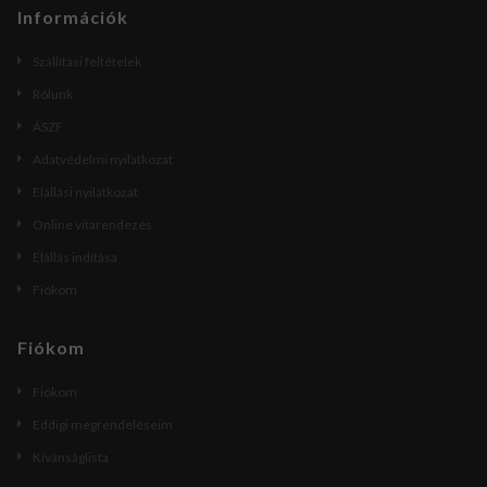
Információk
Szállítási feltételek
Rólunk
ÁSZF
Adatvédelmi nyilatkozat
Elállási nyilatkozat
Online vitarendezés
Elállás indítása
Fiókom
Fiókom
Fiókom
Eddigi megrendeléseim
Kívánságlista