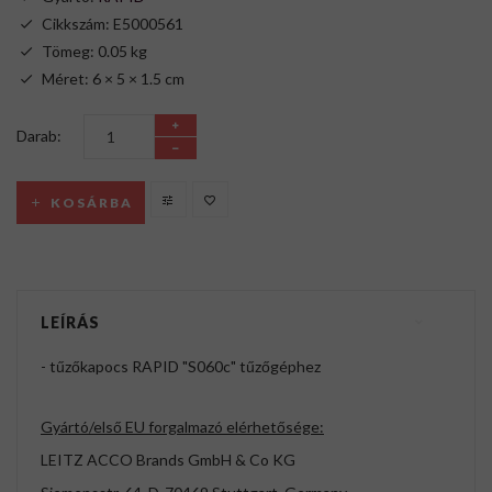
Cikkszám: E5000561
Tömeg: 0.05 kg
Méret: 6 × 5 × 1.5 cm
Darab:
KOSÁRBA
LEÍRÁS
- tűzőkapocs RAPID "S060c" tűzőgéphez
Gyártó/első EU forgalmazó elérhetősége:
LEITZ ACCO Brands GmbH & Co KG