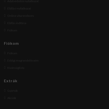
Adatvédelmi nyilatkozat
Elállási nyilatkozat
Online vitarendezés
Elállás indítása
Fiókom
Fiókom
Fiókom
Eddigi megrendeléseim
Kívánságlista
Extrák
Gyártók
Akciók