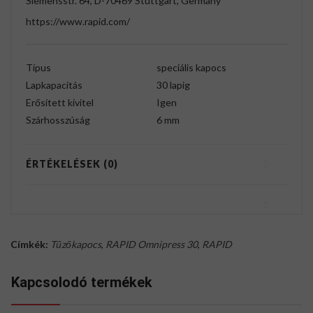
Siemensstr. 64, D-70469 Stuttgart, Germany
https://www.rapid.com/
Típus
speciális kapocs
Lapkapacitás
30 lapig
Erősített kivitel
Igen
Szárhosszúság
6 mm
ÉRTÉKELÉSEK (0)
Címkék:
Tűzőkapocs
,
RAPID Omnipress 30
,
RAPID
Kapcsolodó termékek