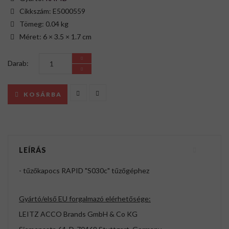
Cikkszám: E5000559
Tömeg: 0.04 kg
Méret: 6 × 3.5 × 1.7 cm
Darab:
KOSÁRBA
LEÍRÁS
- tűzőkapocs RAPID "S030c" tűzőgéphez
Gyártó/első EU forgalmazó elérhetősége:
LEITZ ACCO Brands GmbH & Co KG