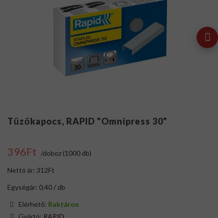
Tűzőkapocs, RAPID "Omnipress 30"
396Ft
/doboz (1000 db)
Nettó ár: 312Ft
Egységár: 0,40 / db
Elérhető:
Raktáron
Gyártó:
RAPID