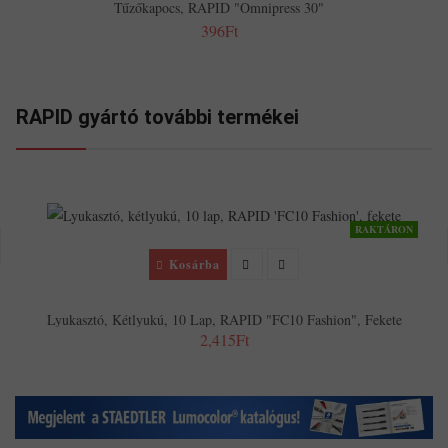
Tűzőkapocs, RAPID "Omnipress 30"
396Ft
RAPID gyártó további termékei
RAKTÁRON
Kosárba
Lyukasztó, Kétlyukú, 10 Lap, RAPID "FC10 Fashion", Fekete
2,415Ft