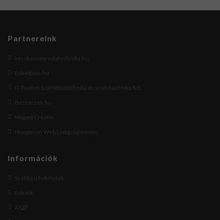
Partnereink
kecskemetirodatechnika.hu
Etikettem.hu
IT Pavilon Számítástechnika és Irodatechnika Kft.
Beszerzek.hu
Maped Creativ
Hungarian Web Linkgyűjtemény
Információk
Szállítási feltételek
Rólunk
ÁSZF