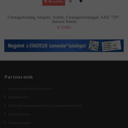
Kosárba
Csomagolószalag Adagoló, Asztali, Csomagolószalaggal, SAX "729",
Antracit Szürke
8,394Ft
Partnereink
kecskemetirodatechnika.hu
Etikettem.hu
IT Pavilon Számítástechnika és Irodatechnika Kft.
Beszerzek.hu
Maped Creativ