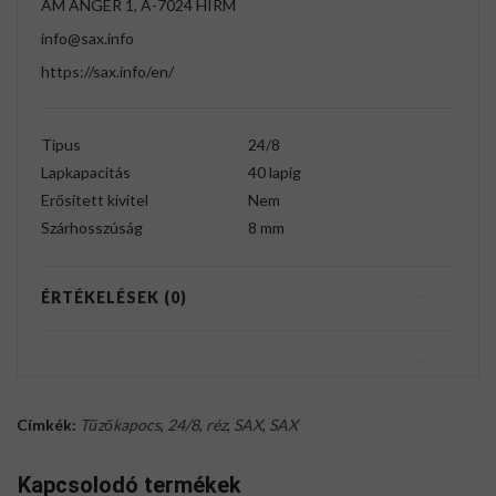
AM ANGER 1, A-7024 HIRM
info@sax.info
https://sax.info/en/
Típus
24/8
Lapkapacitás
40 lapig
Erősített kivitel
Nem
Szárhosszúság
8 mm
ÉRTÉKELÉSEK (0)
Címkék:
Tűzőkapocs
,
24/8
,
réz
,
SAX
,
SAX
Kapcsolodó termékek