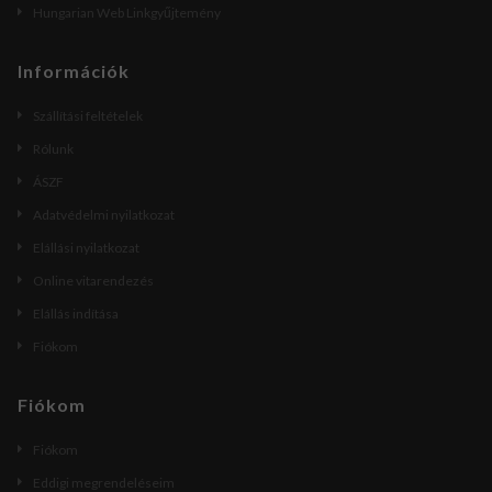
Hungarian Web Linkgyűjtemény
Információk
Szállítási feltételek
Rólunk
ÁSZF
Adatvédelmi nyilatkozat
Elállási nyilatkozat
Online vitarendezés
Elállás indítása
Fiókom
Fiókom
Fiókom
Eddigi megrendeléseim