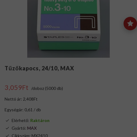
Tűzőkapocs, 24/10, MAX
3,059Ft
/doboz (5000 db)
Nettó ár: 2,408Ft
Egységár: 0,61 / db
Elérhető:
Raktáron
Gyártó:
MAX
Cikkszám: MX2410