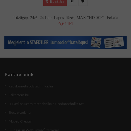
Kosárba
Tűzőgép, 24/6, 24 Lap, Lapos Tűzés, MAX "HD-50F", Fekete
6,644Ft
Partnereink
kecskemetirodatechnika.hu
Etikettem.hu
IT Pavilon Számítástechnika és Irodatechnika Kft.
Beszerzek.hu
Maped Creativ
Hungarian Web Linkgyűjtemény