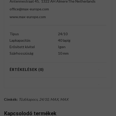
Antennestraat 45, 1322 AH AlmereThe Netherlands
office@max-europe.com
www.max-europe.com
Típus
24/10
Lapkapacitás
40 lapig
Erősített kivitel
Igen
Szárhosszúság
10 mm
ÉRTÉKELÉSEK (0)
Címkék:
Tűzőkapocs
,
24/10
,
MAX
,
MAX
Kapcsolodó termékek