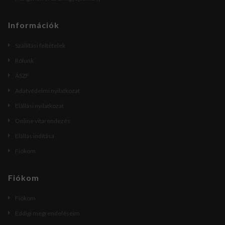
Információk
Szállítási feltételek
Rólunk
ÁSZF
Adatvédelmi nyilatkozat
Elállási nyilatkozat
Online vitarendezés
Elállás indítása
Fiókom
Fiókom
Fiókom
Eddigi megrendeléseim