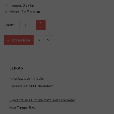
Tömeg: 0.39 kg
Méret: 7 × 7 × 6 cm
Darab:
KOSÁRBA
LEÍRÁS
- megbízható minőség
- kiszerelés: 5000 db/doboz
Gyártó/első EU forgalmazó elérhetősége:
Max Europe B.V.