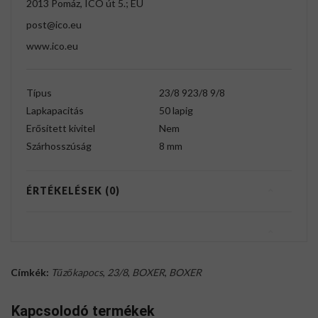
2013 Pomáz, ICO út 5.; EU
post@ico.eu
www.ico.eu
Típus
23/8 923/8 9/8
Lapkapacitás
50 lapig
Erősített kivitel
Nem
Szárhosszúság
8 mm
ÉRTÉKELÉSEK (0)
Címkék:
Tűzőkapocs
,
23/8
,
BOXER
,
BOXER
Kapcsolodó termékek