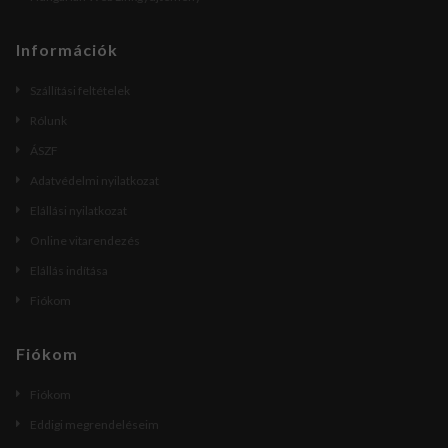
Információk
Szállítási feltételek
Rólunk
ÁSZF
Adatvédelmi nyilatkozat
Elállási nyilatkozat
Online vitarendezés
Elállás indítása
Fiókom
Fiókom
Fiókom
Eddigi megrendeléseim