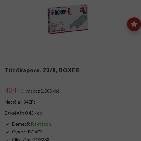
Tűzőkapocs, 23/8, BOXER
434Ft
/doboz (1000 db)
Nettó ár: 342Ft
Egységár: 0,43 / db
Elérhető:
Raktáron
Gyártó:
BOXER
Cikkszám: BOX238