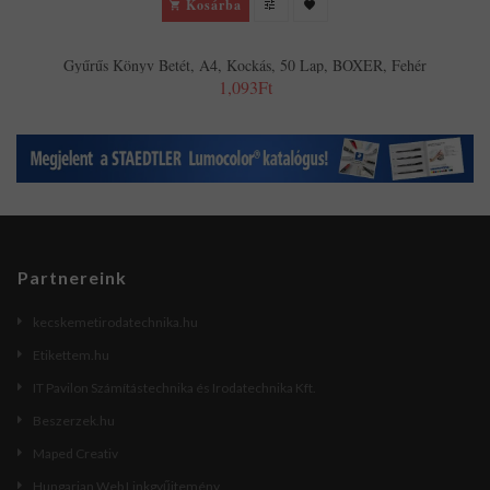
Kosárba
Gyűrűs Könyv Betét, A4, Kockás, 50 Lap, BOXER, Fehér
1,093Ft
Partnereink
kecskemetirodatechnika.hu
Etikettem.hu
IT Pavilon Számítástechnika és Irodatechnika Kft.
Beszerzek.hu
Maped Creativ
Hungarian Web Linkgyűjtemény