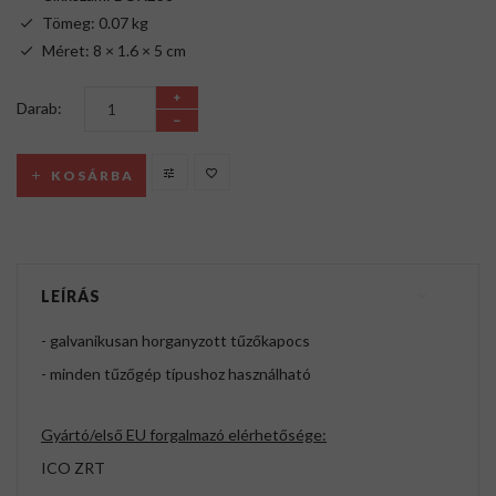
Tömeg: 0.07 kg
Méret: 8 × 1.6 × 5 cm
Darab:
KOSÁRBA
LEÍRÁS
- galvanikusan horganyzott tűzőkapocs
- minden tűzőgép típushoz használható
Gyártó/első EU forgalmazó elérhetősége:
ICO ZRT