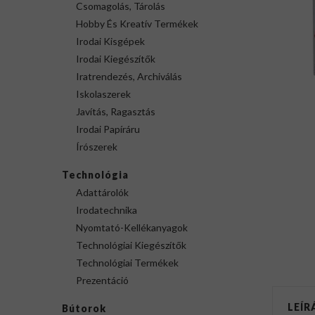
Csomagolás, Tárolás
Hobby És Kreatív Termékek
Irodai Kisgépek
Irodai Kiegészítők
Iratrendezés, Archiválás
Iskolaszerek
Javítás, Ragasztás
Irodai Papíráru
Írószerek
Technológia
Adattárolók
Irodatechnika
Nyomtató-Kellékanyagok
Technológiai Kiegészítők
Technológiai Termékek
Prezentáció
LEÍR
Bútorok