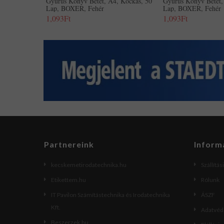
Gyűrűs Könyv Betét, A4, Kockás, 50
Gyűrűs Könyv Betét,
Lap, BOXER, Fehér
Lap, BOXER, Fehér
1,093Ft
1,093Ft
Partnereink
Inform
kecskemetirodatechnika.hu
Szállítás
Etikettem.hu
Rólunk
IT Pavilon Számítástechnika és Irodatechnika
ÁSZF
Kft.
Adatvéde
Beszerzek.hu