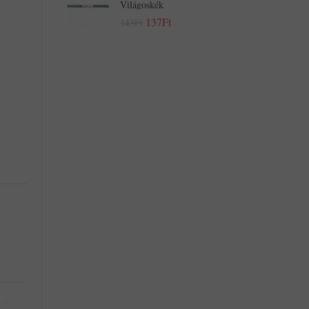
Világoskék
137Ft
143Ft