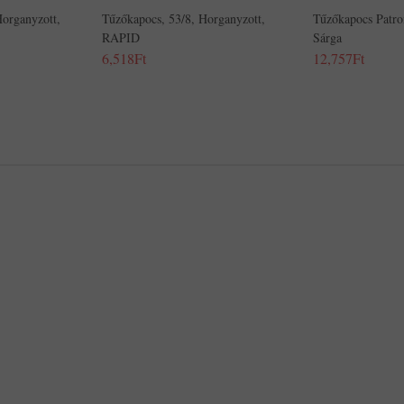
Horganyzott,
Tűzőkapocs, 53/8, Horganyzott,
Tűzőkapocs Patr
RAPID
Sárga
6,518Ft
12,757Ft