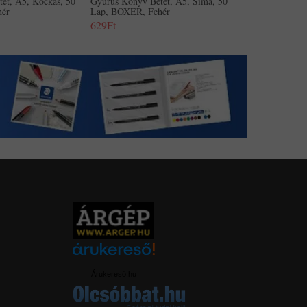
ét, A5, Kockás, 50
Gyűrűs Könyv Betét, A5, Sima, 50
hér
Lap, BOXER, Fehér
629Ft
Árukereső.hu