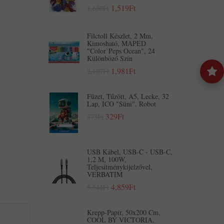
1,519Ft
1,650Ft
Filctoll Készlet, 2 Mm,
Kimosható, MAPED
"Color`Peps Ocean", 24
Különböző Szín
1,981Ft
2,107Ft
Füzet, Tűzött, A5, Lecke, 32
Lap, ICO "Süni", Robot
329Ft
373Ft
USB Kábel, USB-C - USB-C,
1,2 M, 100W,
Teljesítménykijelzővel,
VERBATIM
4,859Ft
5,544Ft
Krepp-Papír, 50x200 Cm,
COOL BY VICTORIA,