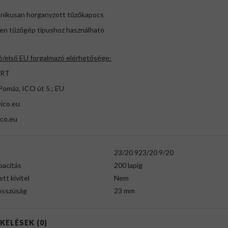
vanikusan horganyzott tűzőkapocs
den tűzőgép típushoz használható
ó/első EU forgalmazó elérhetősége:
ZRT
Pomáz, ICO út 5.; EU
ico.eu
co.eu
23/20 923/20 9/20
pacitás
200 lapig
ett kivitel
Nem
osszúság
23 mm
KELÉSEK (0)