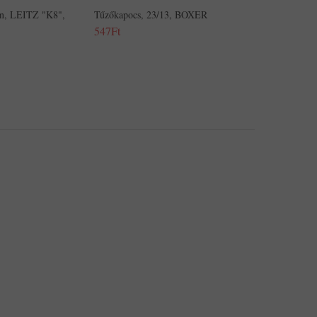
on, LEITZ "K8",
Tűzőkapocs, 23/13, BOXER
547Ft