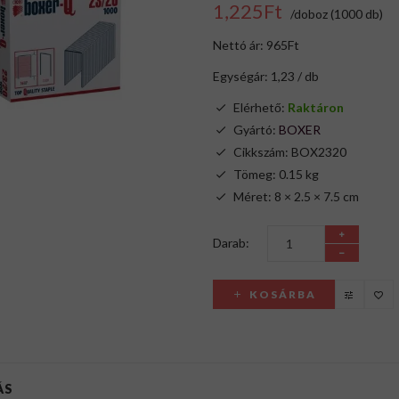
1,225Ft
/doboz (1000 db)
Nettó ár: 965Ft
Egységár: 1,23 / db
Elérhető:
Raktáron
Gyártó:
BOXER
Cikkszám: BOX2320
Tömeg: 0.15 kg
Méret: 8 × 2.5 × 7.5 cm
Darab:
KOSÁRBA
ÁS