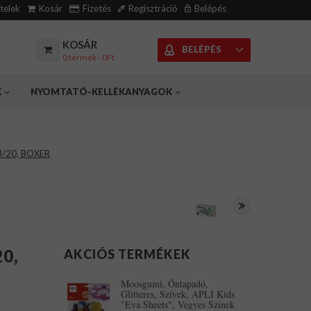
ételek
Kosár
Fizetés
Regisztráció
Belépés
KOSÁR
BELÉPÉS
0 termék - 0Ft
K
NYOMTATÓ-KELLÉKANYAGOK
3/20, BOXER
20,
AKCIÓS TERMÉKEK
Moosgumi, Öntapadó,
Glitteres, Szívek, APLI Kids
"Eva Sheets", Vegyes Színek