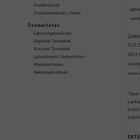
Irodabútorok
- gal
Irodaberendezés, Dekor
- min
Üzemeltetés
Egészségmegőrzés
Gyárt
Higiéniai Termékek
ICO 
Konyhai Termékek
2013 
Létesítmény Üzemeltetés
post@
Munkavédelem
Reklámajándékok
www.i
Típus
Lapka
Erősít
Szárh
ÉRTÉ