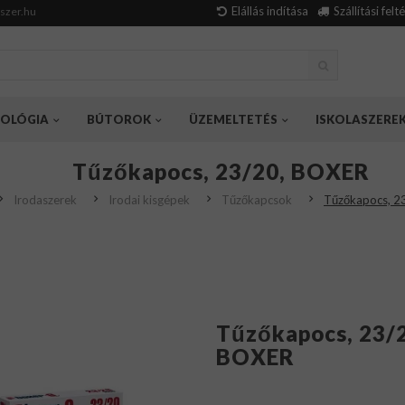
Elállás indítása
Szállítási felt
szer.hu
OLÓGIA
BÚTOROK
ÜZEMELTETÉS
ISKOLASZERE
Tűzőkapocs, 23/20, BOXER
Irodaszerek
Irodai kisgépek
Tűzőkapcsok
Tűzőkapocs, 2
Tűzőkapocs, 23/
BOXER