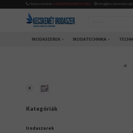
Hívjon minket:
+36203956949 (9-16h)
info@kecskemetiroda
IRODASZEREK
IRODATECHNIKA
TECHN
Kategóriák
Irodaszerek