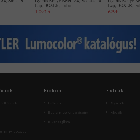
 A4, Sima, 50
Gyűrűs Könyv Betét, A4, Vonalas, 50
Gyűrűs Könyv Bet
Lap, BOXER, Fehér
Lap, BOXER, Fe
1,093Ft
629Ft
ációk
Fiókom
Extrák
i feltételek
Fiókom
Gyártók
Eddigi megrendeléseim
Akciók
Kívánságlista
lmi nyilatkozat