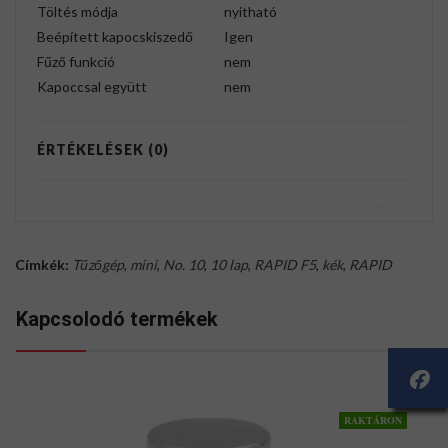
Töltés módja
nyitható
Beépített kapocskiszedő
Igen
Fűző funkció
nem
Kapoccsal együtt
nem
ÉRTÉKELÉSEK (0)
Címkék:
Tűzőgép
,
mini
,
No. 10
,
10 lap
,
RAPID F5
,
kék
,
RAPID
Kapcsolodó termékek
RAKTÁRON