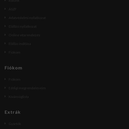
Rólunk
ÁSZF
Adatvédelmi nyilatkozat
Elállási nyilatkozat
Online vitarendezés
Elállás indítása
Fiókom
Fiókom
Fiókom
Eddigi megrendeléseim
Kívánságlista
Extrák
Gyártók