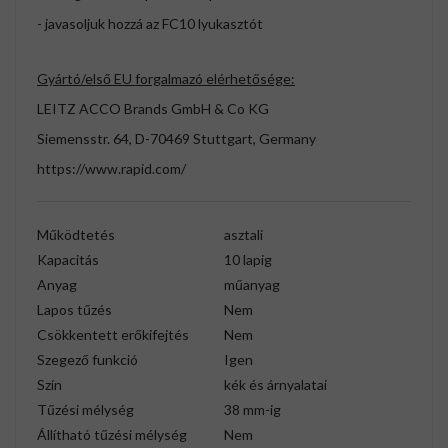
- javasoljuk hozzá az FC10 lyukasztót
Gyártó/első EU forgalmazó elérhetősége:
LEITZ ACCO Brands GmbH & Co KG
Siemensstr. 64, D-70469 Stuttgart, Germany
https://www.rapid.com/
Működtetés
asztali
Kapacitás
10 lapig
Anyag
műanyag
Lapos tűzés
Nem
Csökkentett erőkifejtés
Nem
Szegező funkció
Igen
Szín
kék és árnyalatai
Tűzési mélység
38 mm-ig
Állítható tűzési mélység
Nem