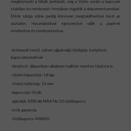
megkönnyíti a hibák javítását, míg a tűzés során a kapcsok
stabilan és rendezett formában rögzítik a dokumentumokat.
Élénk sárga színe pedig könnyen megtalálhatóvá teszi az
asztalon. Használatával egyszerűvé válik a papírok
rendezése és rendszerezése.
-krómacél testű, színes ujjpárnájú tűzőgép, beépített
kapocskiszedővel
-kinyitott állapotban alkalmas hajlítás-mentes tűzésre is
-tűzési kapacitás: 16 lap
-tűzési mélység: 53 mm
-kapocstár:50 db
-ajándék 1000 db MAX No.10 tűzőkapocs
-örök garancia
-tűzőkapocs: MXN10