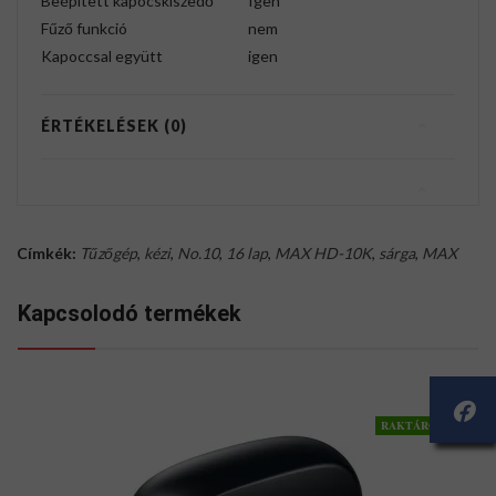
Beépített kapocskiszedő
Igen
Fűző funkció
nem
Kapoccsal együtt
igen
ÉRTÉKELÉSEK (0)
Címkék:
Tűzőgép
,
kézi
,
No.10
,
16 lap
,
MAX HD-10K
,
sárga
,
MAX
Kapcsolodó termékek
RAKTÁRON