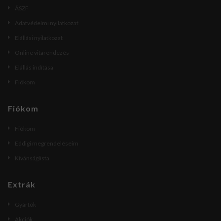
ÁSZF
Adatvédelmi nyilatkozat
Elállási nyilatkozat
Online vitarendezés
Elállás indítása
Fiókom
Fiókom
Fiókom
Eddigi megrendeléseim
Kívánságlista
Extrák
Gyártók
Akciók