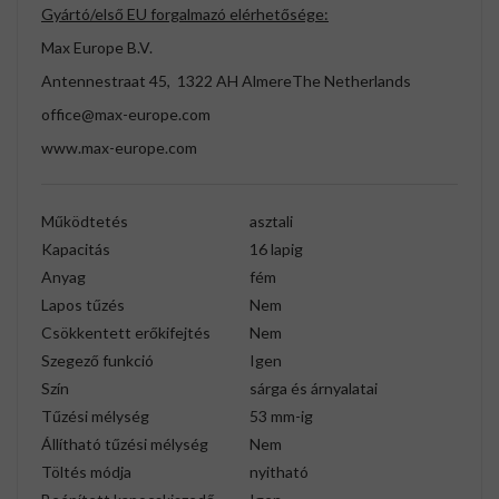
Gyártó/első EU forgalmazó elérhetősége:
Max Europe B.V.
Antennestraat 45, 1322 AH AlmereThe Netherlands
office@max-europe.com
www.max-europe.com
Működtetés
asztali
Kapacitás
16 lapig
Anyag
fém
Lapos tűzés
Nem
Csökkentett erőkifejtés
Nem
Szegező funkció
Igen
Szín
sárga és árnyalatai
Tűzési mélység
53 mm-ig
Állítható tűzési mélység
Nem
Töltés módja
nyitható