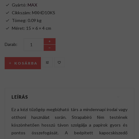
Gyártó:
MAX
Cikkszám: MXHD10KS
Tömeg: 0.09 kg
Méret: 15 × 6 × 4 cm
Darab:
KOSÁRBA
LEÍRÁS
Ez a kézi tűzőgép megbízható társ a mindennapi irodai vagy
otthoni használat során. Strapabíró fém testének
köszönhetően hosszú távon szolgálja a papírok gyors és
pontos összefogását. A beépített kapocskiszedő