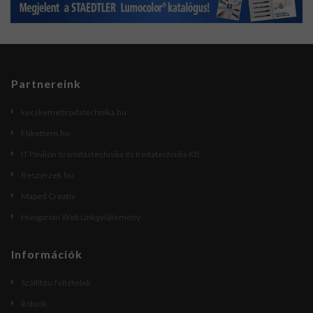
Partnereink
kecskemetirodatechnika.hu
Etikettem.hu
IT Pavilon Számítástechnika és Irodatechnika Kft.
Beszerzek.hu
Maped Creativ
Hungarian Web Linkgyűjtemény
Információk
Szállítási feltételek
Rólunk