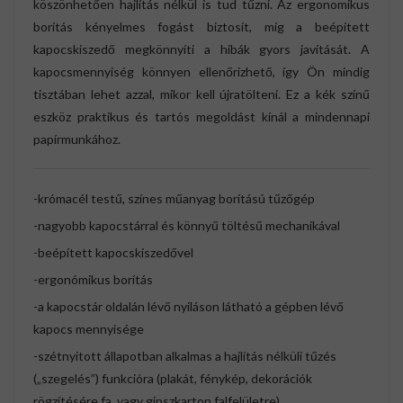
köszönhetően hajlítás nélkül is tud tűzni. Az ergonomikus
borítás kényelmes fogást biztosít, míg a beépített
kapocskiszedő megkönnyíti a hibák gyors javítását. A
kapocsmennyiség könnyen ellenőrizhető, így Ön mindig
tisztában lehet azzal, mikor kell újratölteni. Ez a kék színű
eszköz praktikus és tartós megoldást kínál a mindennapi
papírmunkához.
-krómacél testű, színes műanyag borítású tűzőgép
-nagyobb kapocstárral és könnyű töltésű mechanikával
-beépített kapocskiszedővel
-ergonómikus borítás
-a kapocstár oldalán lévő nyíláson látható a gépben lévő
kapocs mennyisége
-szétnyitott állapotban alkalmas a hajlítás nélküli tűzés
(„szegelés”) funkcióra (plakát, fénykép, dekorációk
rögzítésére fa, vagy gipszkarton falfelületre)