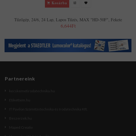
Kosárba
Tűzőgép, 24/6, 24 Lap, Lapos Tűzés, MAX "HD-50F", Fekete
6,644Ft
Partnereink
kecskemetirodatechnika.hu
Etikettem.hu
IT Pavilon Számítástechnika és Irodatechnika Kft.
Beszerzek.hu
Maped Creativ