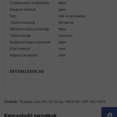
Csökkentett erőkifejtés
Nem
Szegező funkció
Igen
Szín
kék és árnyalatai
Tűzési mélység
65 mm-ig
Állítható tűzési mélység
Nem
Töltés módja
nyitható
Beépített kapocskiszedő
Igen
Fűző funkció
nem
Kapoccsal együtt
nem
ÉRTÉKELÉSEK (0)
Címkék:
Tűzőgép
,
kézi
,
No.10
,
16 lap
,
MAX HD-10D
,
kék
,
MAX
Kapcsolodó termékek