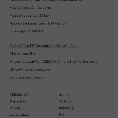
-tűzési mélység: 62,5 mm
-tűzési kapacitás: 16 lap
-kapocstár kapacitása: 100 kapocs
-tűzőkapocs: MXN10
Gyártó/első EU forgalmazó elérhetősége:
Max Europe B.V.
Antennestraat 45, 1322 AH AlmereThe Netherlands
office@max-europe.com
www.max-europe.com
Működtetés
asztali
Kapacitás
16 lapig
Anyag
műanyag
Lapos tűzés
Nem