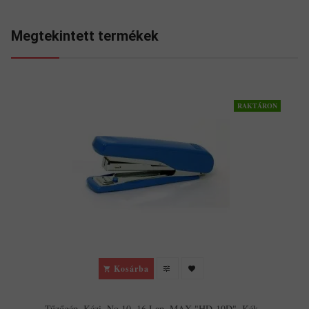
Megtekintett termékek
RAKTÁRON
Kosárba
Tűzőgép, Kézi, No.10, 16 Lap, MAX "HD-10D", Kék