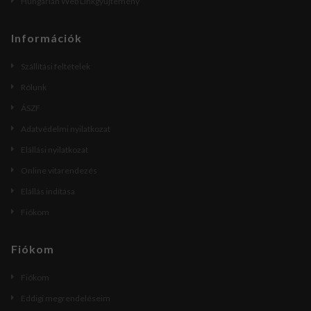
Hungarian Web Linkgyűjtemény
Információk
Szállítási feltételek
Rólunk
ÁSZF
Adatvédelmi nyilatkozat
Elállási nyilatkozat
Online vitarendezés
Elállás indítása
Fiókom
Fiókom
Fiókom
Eddigi megrendeléseim