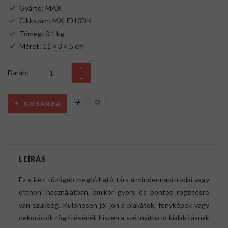
Gyártó:
MAX
Cikkszám: MXHD10DK
Tömeg: 0.1 kg
Méret: 11 × 3 × 5 cm
Darab:
KOSÁRBA
LEÍRÁS
Ez a kézi tűzőgép megbízható társ a mindennapi irodai vagy
otthoni használatban, amikor gyors és pontos rögzítésre
van szükség. Különösen jól jön a plakátok, fényképek vagy
dekorációk rögzítésénél, hiszen a szétnyitható kialakításnak