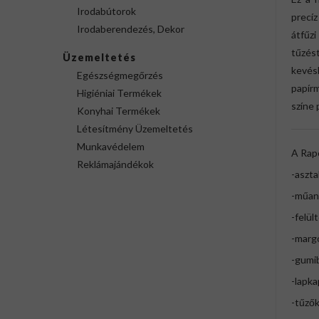
Irodabútorok
precí
Irodaberendezés, Dekor
átfűz
tűzést
Üzemeltetés
kevésb
Egészségmegőrzés
papír
Higiéniai Termékek
színe 
Konyhai Termékek
Létesítmény Üzemeltetés
Munkavédelem
A Rap
Reklámajándékok
-aszta
-műan
-felül
-margó
-gumi
-lapka
-tűzők