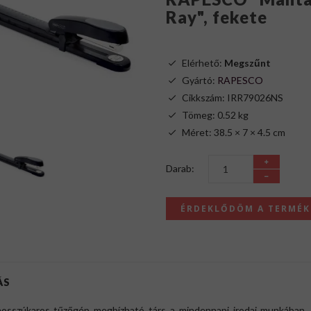
Ray", fekete
Elérhető:
Megszűnt
Gyártó:
RAPESCO
Cikkszám: IRR79026NS
Tömeg: 0.52 kg
Méret: 38.5 × 7 × 4.5 cm
Darab:
ÉRDEKLŐDÖM A TERMÉ
ÁS
hosszúkaros tűzőgép megbízható társ a mindennapi irodai munkában, 