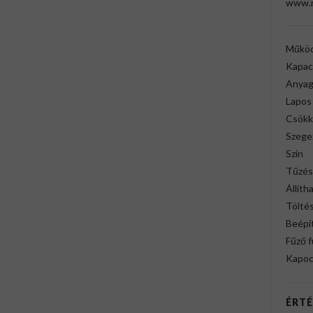
www.r
Működ
Kapac
Anya
Lapos
Csökk
Szege
Szín
Tűzés
Állíth
Tölté
Beépí
Fűző f
Kapoc
ÉRTÉ