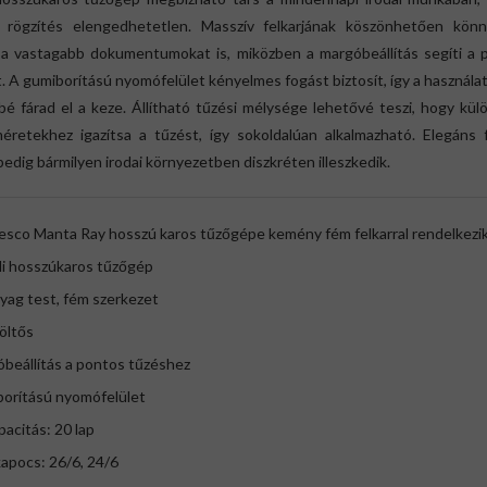
z rögzítés elengedhetetlen. Masszív felkarjának köszönhetően kön
i a vastagabb dokumentumokat is, miközben a margóbeállítás segíti a 
. A gumiborítású nyomófelület kényelmes fogást biztosít, így a használa
é fárad el a keze. Állítható tűzési mélysége lehetővé teszi, hogy kü
méretekhez igazítsa a tűzést, így sokoldalúan alkalmazható. Elegáns 
pedig bármilyen irodai környezetben diszkréten illeszkedik.
esco Manta Ray hosszú karos tűzőgépe kemény fém felkarral rendelkezi
li hosszúkaros tűzőgép
yag test, fém szerkezet
töltős
beállítás a pontos tűzéshez
borítású nyomófelület
pacitás: 20 lap
apocs: 26/6, 24/6