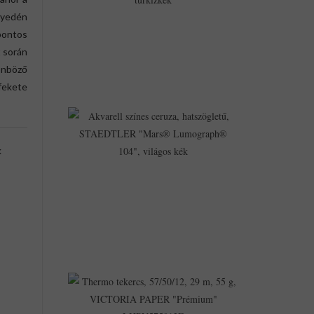
STABILO
nyedén
"Pen
68",
pontos
Türkizkék
t során
446Ft
lönböző
398Ft
fekete
Akvarell
Színes
Ceruza,
Hatszögletű,
k
STAEDTLER
"Mars®
Lumograph®
104",
Világos
Kék
536Ft
388Ft
Thermo
Tekercs,
57/50/12,
29