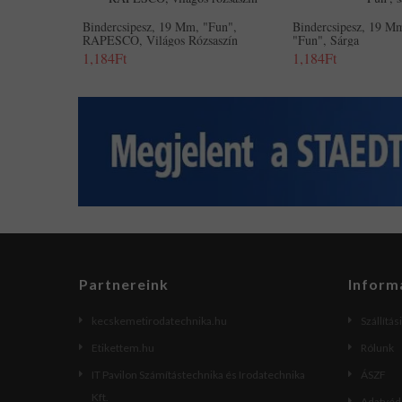
Bindercsipesz, 19 Mm, "Fun",
Bindercsipesz, 19
RAPESCO, Világos Rózsaszín
"Fun", Sárga
1,184Ft
1,184Ft
Partnereink
Inform
kecskemetirodatechnika.hu
Szállítás
Etikettem.hu
Rólunk
IT Pavilon Számítástechnika és Irodatechnika
ÁSZF
Kft.
Adatvéde