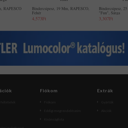
 Mm, RAPESCO
Bindercsipesz, 19 Mm, RAPESCO,
Bindercsipesz, 
Fehér
"Fun", Sárga
4,573Ft
3,307Ft
ációk
Fiókom
Extrák
i feltételek
Fiókom
Gyártók
Eddigi megrendeléseim
Akciók
Kívánságlista
lmi nyilatkozat