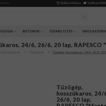
Elállás indítása
Szállítási felt
szer.hu
OLÓGIA
BÚTOROK
ÜZEMELTETÉS
ISKOLASZERE
karos, 24/6, 26/6, 20 lap, RAPESCO 
Irodai kisgépek
Tűzőgépek
Tűzőgép, hosszúkaros, 24/6, 26/6, 20 
Tűzőgép,
hosszúkaros, 24/
26/6, 20 lap,
RAPESCO "Mant