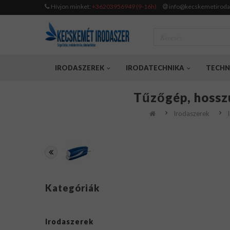
Hívjon minket:
+36203956949 (9-16h)
info@kecskemetiroda
IRODASZEREK
IRODATECHNIKA
TECHN
Tűzőgép, hosszú
Irodaszerek
Kategóriák
Irodaszerek