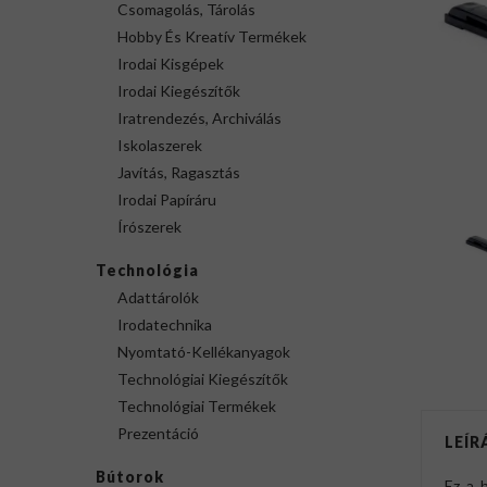
Csomagolás, Tárolás
Hobby És Kreatív Termékek
Irodai Kisgépek
Irodai Kiegészítők
Iratrendezés, Archiválás
Iskolaszerek
Javítás, Ragasztás
Irodai Papíráru
Írószerek
Technológia
Adattárolók
Irodatechnika
Nyomtató-Kellékanyagok
Technológiai Kiegészítők
Technológiai Termékek
Prezentáció
LEÍR
Bútorok
Ez a 