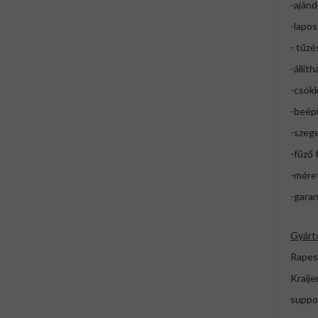
-aján
-lapos
- tűz
-állít
-csökk
-beép
-szeg
-fűző 
-mére
-garan
Gyárt
Rapes
Kraij
suppo