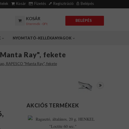
ételek
Kosár
Fizetés
Regisztráció
Belépés
KOSÁR
BELÉPÉS
0 termék - 0Ft
K
NYOMTATÓ-KELLÉKANYAGOK
"Manta Ray", fekete
lap, RAPESCO "Manta Ray", fekete
AKCIÓS TERMÉKEK
6,
Ragasztó,
Általános,
20
a