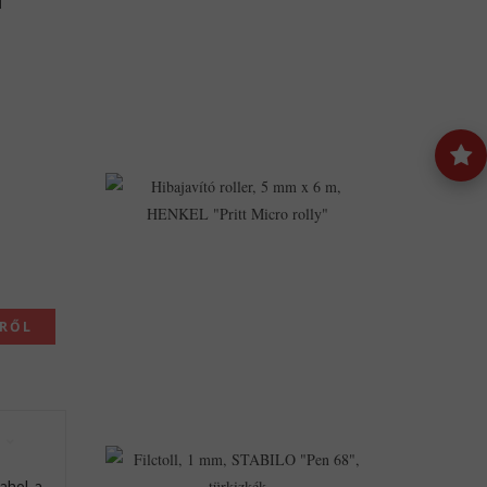
G,
HENKEL
"Loctite
60
Sec."
2,994Ft
2,563Ft
Hibajavító
Roller,
5
Mm
X
6
M,
HENKEL
"Pritt
KRŐL
Micro
Rolly"
1,037Ft
974Ft
Filctoll,
1
ahol a
Mm,