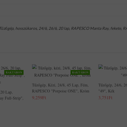
Tűzőgép
,
hosszúkaros
,
24/6
,
26/6
,
20 lap
,
RAPESCO Manta Ray
,
fekete
,
R
RAKTÁRON
RAKTÁRON
Tűzőgép, Kézi, 24/8, 45 Lap, Fém,
Tűzőgép, 24/6, 2
RAPESCO "Porpoise ONE", Króm
"49", Kék
 20 Lap,
9,259Ft
3,751Ft
 Full-Strip",