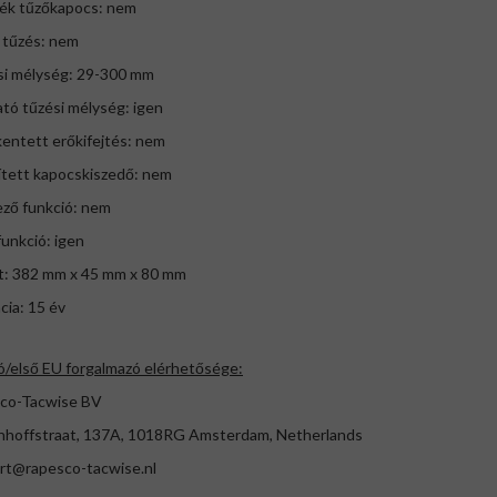
dék tűzőkapocs: nem
 tűzés: nem
ési mélység: 29-300 mm
ható tűzési mélység: igen
entett erőkifejtés: nem
ített kapocskiszedő: nem
ező funkció: nem
funkció: igen
t: 382 mm x 45 mm x 80 mm
cia: 15 év
ó/első EU forgalmazó elérhetősége:
co-Tacwise BV
enhoffstraat, 137A, 1018RG Amsterdam, Netherlands
rt@rapesco-tacwise.nl