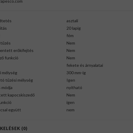
apesco.com
tetés
asztali
itás
20 lapig
g
fém
 tűzés
Nem
entett erőkifejtés
Nem
ző funkció
Nem
fekete és árnyalatai
i mélység
300 mm-ig
ató tűzési mélység
Igen
s módja
nyitható
tett kapocskiszedő
Nem
unkció
igen
csal együtt
nem
KELÉSEK (0)