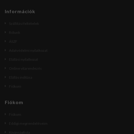
Információk
Szállítási feltételek
Rólunk
ÁSZF
Adatvédelmi nyilatkozat
Elállási nyilatkozat
Online vitarendezés
Elállás indítása
Fiókom
Fiókom
Fiókom
Eddigi megrendeléseim
Kívánságlista