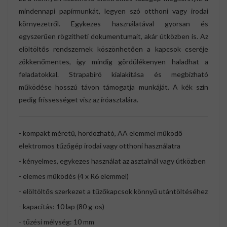
mindennapi papírmunkát, legyen szó otthoni vagy irodai
környezetről. Egykezes használatával gyorsan és
egyszerűen rögzítheti dokumentumait, akár útközben is. Az
elöltöltős rendszernek köszönhetően a kapcsok cseréje
zökkenőmentes, így mindig gördülékenyen haladhat a
feladatokkal. Strapabíró kialakítása és megbízható
működése hosszú távon támogatja munkáját. A kék szín
pedig frissességet visz az íróasztalára.
- kompakt méretű, hordozható, AA elemmel működő
elektromos tűzőgép irodai vagy otthoni használatra
- kényelmes, egykezes használat az asztalnál vagy útközben
- elemes működés (4 x R6 elemmel)
- elöltöltős szerkezet a tűzőkapcsok könnyű utántöltéséhez
- kapacitás: 10 lap (80 g-os)
- tűzési mélység: 10 mm