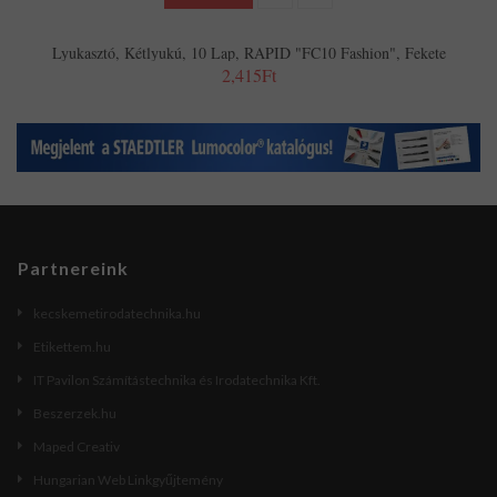
Lyukasztó, Kétlyukú, 10 Lap, RAPID "FC10 Fashion", Fekete
2,415Ft
Partnereink
kecskemetirodatechnika.hu
Etikettem.hu
IT Pavilon Számítástechnika és Irodatechnika Kft.
Beszerzek.hu
Maped Creativ
Hungarian Web Linkgyűjtemény