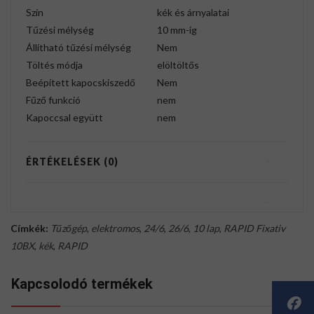
Szín
kék és árnyalatai
Tűzési mélység
10 mm-ig
Állítható tűzési mélység
Nem
Töltés módja
elöltöltős
Beépített kapocskiszedő
Nem
Fűző funkció
nem
Kapoccsal együtt
nem
ÉRTÉKELÉSEK (0)
Címkék:
Tűzőgép
,
elektromos
,
24/6
,
26/6
,
10 lap
,
RAPID Fixativ
10BX
,
kék
,
RAPID
Kapcsolodó termékek