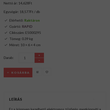
Nettó ár: 14,628Ft
Egységár: 18,577Ft / db
Elérhető:
Raktáron
Gyártó:
RAPID
Cikkszám: E5000295
Tömeg: 0.39 kg
Méret: 10 × 6 × 4 cm
Darab:
KOSÁRBA
LEÍRÁS
Ez a könnyen kezelhető elektromos tűzőgép megkönnyíti a