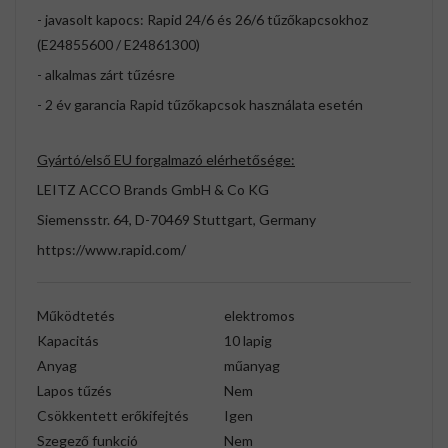
- javasolt kapocs: Rapid 24/6 és 26/6 tűzőkapcsokhoz
(E24855600 / E24861300)
- alkalmas zárt tűzésre
- 2 év garancia Rapid tűzőkapcsok használata esetén
Gyártó/első EU forgalmazó elérhetősége:
LEITZ ACCO Brands GmbH & Co KG
Siemensstr. 64, D-70469 Stuttgart, Germany
https://www.rapid.com/
Működtetés
elektromos
Kapacitás
10 lapig
Anyag
műanyag
Lapos tűzés
Nem
Csökkentett erőkifejtés
Igen
Szegező funkció
Nem