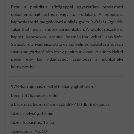
Ezzel a praktikus tűzőgéppel egyszerűen rendezheti
dokumentumait otthon vagy az irodában. A beépített
kapocskiszedő megkönnyíti a hibák gyors javítását, így időt
takaríthat meg a mindennapi munkában. A készlet részeként
kapott kapcsokkal azonnal használatba veheti eszközét.
Strapabíró anyaghasználata és kényelmes kialakítása hosszú
távon megbízható társ lesz a papírmunkában. A színes kivitel
pedig egy kis vidámságot csempész a munkahelyi
környezetbe.
97%-ban újrahasznosított műanyagból készül
beépített kapocskiszedő
a bliszteres kiszereléshez ajándék 400 db tűzőkapocs
tűzési mélység: 43 mm
tűzési kapacitás: 15 lap
tűzőkapocs: No. 10