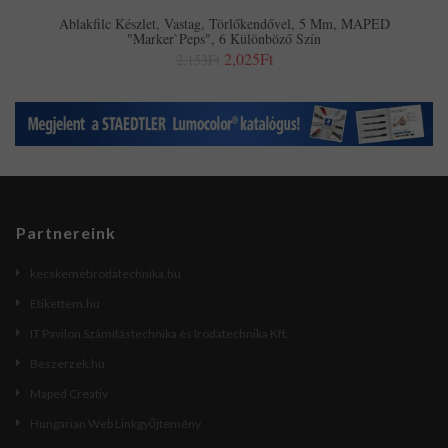
Ablakfilc Készlet, Vastag, Törlőkendővel, 5 Mm, MAPED
"Marker`Peps", 6 Különböző Szín
2,025Ft
2,153Ft
Partnereink
kecskemetirodatechnika.hu
Etikettem.hu
IT Pavilon Számítástechnika és Irodatechnika Kft.
Beszerzek.hu
Maped Creativ
Hungarian Web Linkgyűjtemény