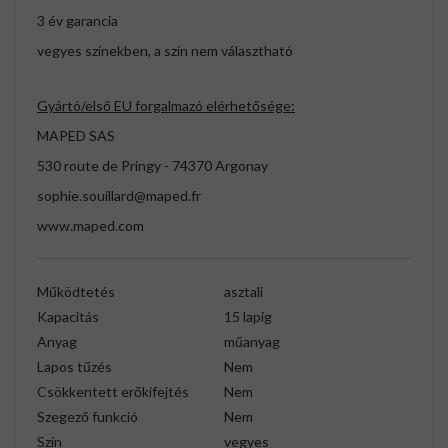
3 év garancia
vegyes színekben, a szín nem választható
Gyártó/első EU forgalmazó elérhetősége:
MAPED SAS
530 route de Pringy - 74370 Argonay
sophie.souillard@maped.fr
www.maped.com
Működtetés
asztali
Kapacitás
15 lapig
Anyag
műanyag
Lapos tűzés
Nem
Csökkentett erőkifejtés
Nem
Szegező funkció
Nem
Szín
vegyes