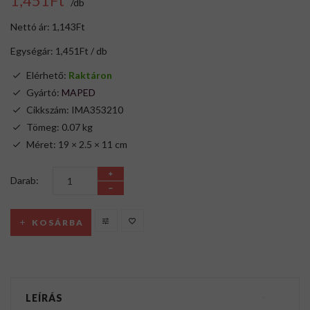
1,451Ft
/db
Nettó ár: 1,143Ft
Egységár: 1,451Ft / db
Elérhető:
Raktáron
Gyártó:
MAPED
Cikkszám: IMA353210
Tömeg: 0.07 kg
Méret: 19 × 2.5 × 11 cm
Darab:
KOSÁRBA
LEÍRÁS