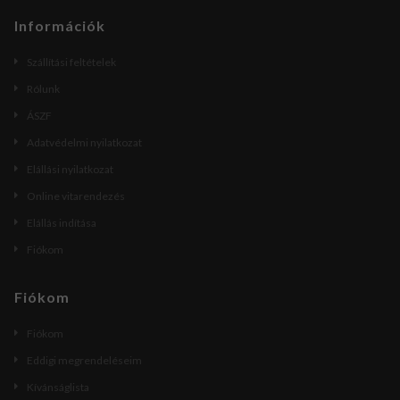
Információk
Szállítási feltételek
Rólunk
ÁSZF
Adatvédelmi nyilatkozat
Elállási nyilatkozat
Online vitarendezés
Elállás indítása
Fiókom
Fiókom
Fiókom
Eddigi megrendeléseim
Kívánságlista