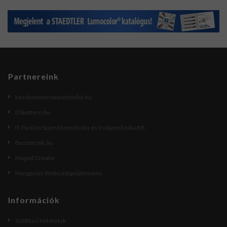
Partnereink
kecskemetirodatechnika.hu
Etikettem.hu
IT Pavilon Számítástechnika és Irodatechnika Kft.
Beszerzek.hu
Maped Creativ
Hungarian Web Linkgyűjtemény
Információk
Szállítási feltételek