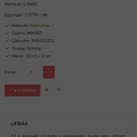
Nettó ár: 1,006Ft
Egységár: 1,277Ft / db
Elérhető:
Raktáron
Gyártó:
MAPED
Cikkszám: IMA353211
Tömeg: 0.06 kg
Méret: 10 × 5 × 2 cm
Darab:
KOSÁRBA
LEÍRÁS
Ez a kompakt tűzőgép a mindennapi irodai vagy otthoni