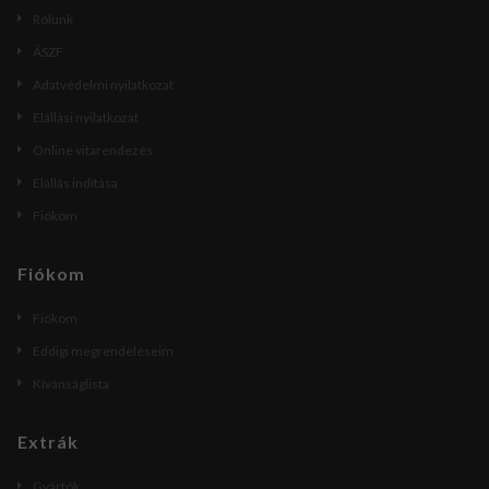
Rólunk
ÁSZF
Adatvédelmi nyilatkozat
Elállási nyilatkozat
Online vitarendezés
Elállás indítása
Fiókom
Fiókom
Fiókom
Eddigi megrendeléseim
Kívánságlista
Extrák
Gyártók