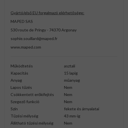
Gyártó/első EU forgalmazó elérhetősége:
MAPED SAS
530 route de Pringy - 74370 Argonay
sophie.souillard@maped.fr
www.maped.com
Működtetés
asztali
Kapacitás
15 lapig
Anyag
műanyag
Lapos tűzés
Nem
Csökkentett erőkifejtés
Nem
Szegező funkció
Nem
Szín
fekete és árnyalatai
Tűzési mélység
43 mm-ig
Állítható tűzési mélység
Nem