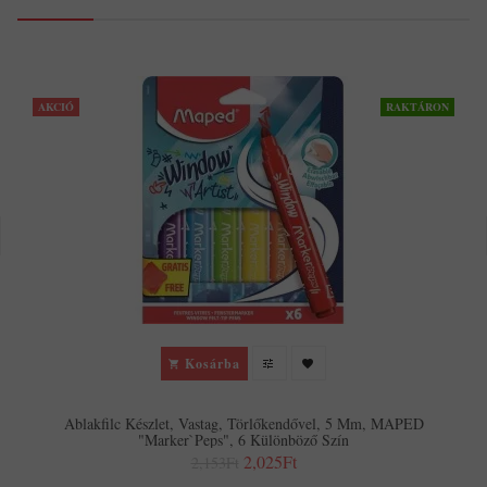
AKCIÓ
RAKTÁRON
Kosárba
Ablakfilc Készlet, Vastag, Törlőkendővel, 5 Mm, MAPED
"Marker`Peps", 6 Különböző Szín
2,025Ft
2,153Ft