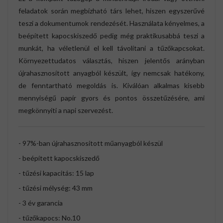
feladatok során megbízható társ lehet, hiszen egyszerűvé
teszi a dokumentumok rendezését. Használata kényelmes, a
beépített kapocskiszedő pedig még praktikusabbá teszi a
munkát, ha véletlenül el kell távolítani a tűzőkapcsokat.
Környezettudatos választás, hiszen jelentős arányban
újrahasznosított anyagból készült, így nemcsak hatékony,
de fenntartható megoldás is. Kiválóan alkalmas kisebb
mennyiségű papír gyors és pontos összetűzésére, ami
megkönnyíti a napi szervezést.
- 97%-ban újrahasznosított műanyagból készül
- beépített kapocskiszedő
- tűzési kapacitás: 15 lap
- tűzési mélység: 43 mm
- 3 év garancia
- tűzőkapocs: No.10