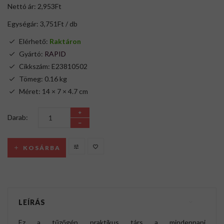
Nettó ár: 2,953Ft
Egységár: 3,751Ft / db
Elérhető:
Raktáron
Gyártó:
RAPID
Cikkszám: E23810502
Tömeg: 0.16 kg
Méret: 14 × 7 × 4.7 cm
Darab:
KOSÁRBA
LEÍRÁS
Ez a tűzőgép praktikus társ a mindennapi