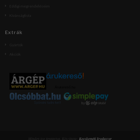
Eddigi megrendeléseim
Kívánságlista
Extrák
Gyártók
Akciók
Árukereső.hu
Minden jog fenttartva. Készíttette:
Kecskeméti Irodaszer