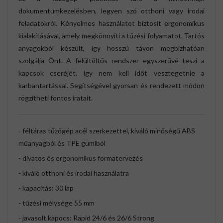
dokumentumkezelésben, legyen szó otthoni vagy irodai
feladatokról. Kényelmes használatot biztosít ergonomikus
kialakításával, amely megkönnyíti a tűzési folyamatot. Tartós
anyagokból készült, így hosszú távon megbízhatóan
szolgálja Önt. A felültöltős rendszer egyszerűvé teszi a
kapcsok cseréjét, így nem kell időt vesztegetnie a
karbantartással. Segítségével gyorsan és rendezett módon
rögzítheti fontos iratait.
- féltáras tűzőgép acél szerkezettel, kiváló minőségű ABS
műanyagból és TPE gumiból
- divatos és ergonomikus formatervezés
- kiváló otthoni és irodai használatra
- kapacitás: 30 lap
- tűzési mélysége 55 mm
- javasolt kapocs: Rapid 24/6 és 26/6 Strong