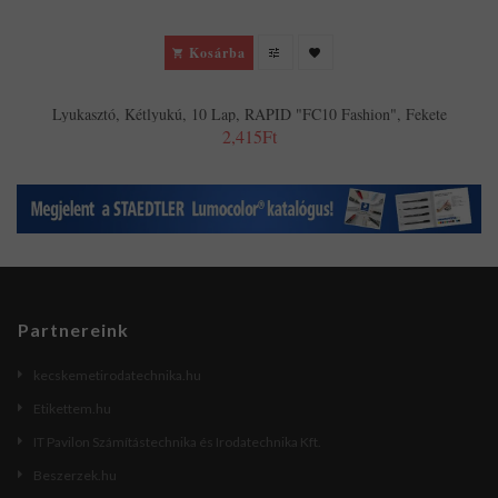
Kosárba
Lyukasztó, Kétlyukú, 10 Lap, RAPID "FC10 Fashion", Fekete
2,415Ft
Partnereink
kecskemetirodatechnika.hu
Etikettem.hu
IT Pavilon Számítástechnika és Irodatechnika Kft.
Beszerzek.hu