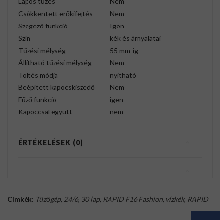
Lapos tűzés
Nem
Csökkentett erőkifejtés
Nem
Szegező funkció
Igen
Szín
kék és árnyalatai
Tűzési mélység
55 mm-ig
Állítható tűzési mélység
Nem
Töltés módja
nyitható
Beépített kapocskiszedő
Nem
Fűző funkció
igen
Kapoccsal együtt
nem
ÉRTÉKELÉSEK (0)
Címkék:
Tűzőgép
,
24/6
,
30 lap
,
RAPID F16 Fashion
,
vízkék
,
RAPID