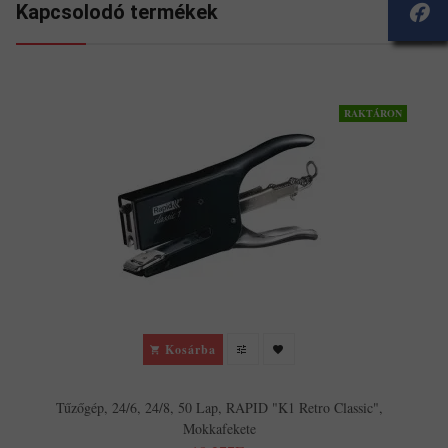
Kapcsolodó termékek
RAKTÁRON
T
Kosárba
Tűzőgép, 24/6, 24/8, 50 Lap, RAPID "K1 Retro Classic",
Mokkafekete