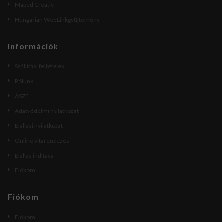
Maped Creativ
Hungarian Web Linkgyűjtemény
Információk
Szállítási feltételek
Rólunk
ÁSZF
Adatvédelmi nyilatkozat
Elállási nyilatkozat
Online vitarendezés
Elállás indítása
Fiókom
Fiókom
Fiókom