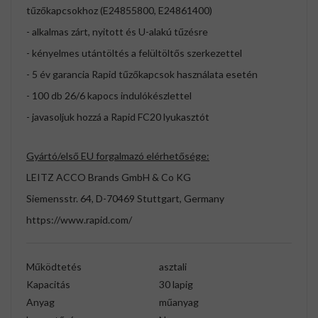
tűzőkapcsokhoz (E24855800, E24861400)
- alkalmas zárt, nyitott és U-alakú tűzésre
- kényelmes utántöltés a felültöltős szerkezettel
- 5 év garancia Rapid tűzőkapcsok használata esetén
- 100 db 26/6 kapocs indulókészlettel
- javasoljuk hozzá a Rapid FC20 lyukasztót
Gyártó/első EU forgalmazó elérhetősége:
LEITZ ACCO Brands GmbH & Co KG
Siemensstr. 64, D-70469 Stuttgart, Germany
https://www.rapid.com/
Működtetés
asztali
Kapacitás
30 lapig
Anyag
műanyag