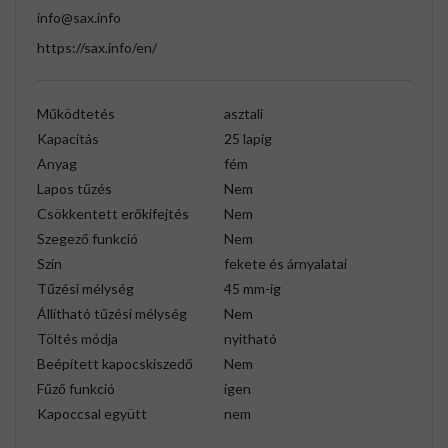
info@sax.info
https://sax.info/en/
Működtetés
asztali
Kapacitás
25 lapig
Anyag
fém
Lapos tűzés
Nem
Csökkentett erőkifejtés
Nem
Szegező funkció
Nem
Szín
fekete és árnyalatai
Tűzési mélység
45 mm-ig
Állítható tűzési mélység
Nem
Töltés módja
nyitható
Beépített kapocskiszedő
Nem
Fűző funkció
igen
Kapoccsal együtt
nem