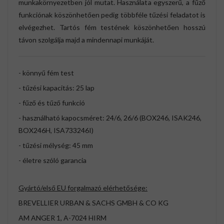
munkakörnyezetben jól mutat. Használata egyszerű, a fűző
funkciónak köszönhetően pedig többféle tűzési feladatot is
elvégezhet. Tartós fém testének köszönhetően hosszú
távon szolgálja majd a mindennapi munkáját.
- könnyű fém test
- tűzési kapacitás: 25 lap
- fűző és tűző funkció
- használható kapocsméret: 24/6, 26/6 (BOX246, ISAK246,
BOX246H, ISA733246I)
- tűzési mélység: 45 mm
- életre szóló garancia
Gyártó/első EU forgalmazó elérhetősége:
BREVELLIER URBAN & SACHS GMBH & CO KG
AM ANGER 1, A-7024 HIRM