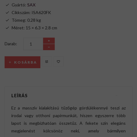
Gyártó:
SAX
Cikkszám: ISA620FK
Tömeg: 0.28 kg
Méret: 15 × 6.3 × 2.8 cm
Darab:
KOSÁRBA
LEÍRÁS
Ez a masszív kialakítású tűzőgép gördülékennyé teszi az
irodai vagy otthoni papírmunkát, hiszen egyszerre több
lapot is megbízhatóan összetűz. A fekete szín elegáns
megjelenést kölcsönöz neki, amely bármilyen