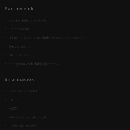
Partnereink
kecskemetirodatechnika.hu
Etikettem.hu
IT Pavilon Számítástechnika és Irodatechnika Kft.
Beszerzek.hu
Maped Creativ
Hungarian Web Linkgyűjtemény
Információk
Szállítási feltételek
Rólunk
ÁSZF
Adatvédelmi nyilatkozat
Elállási nyilatkozat