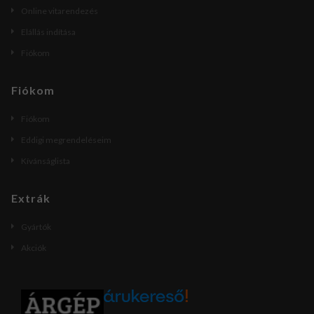
Online vitarendezés
Elállás indítása
Fiókom
Fiókom
Fiókom
Eddigi megrendeléseim
Kívánságlista
Extrák
Gyártók
Akciók